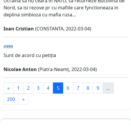
Ucraina sa nu ceara in NATO, sa returneze Bucovina de
Nord, sa isi rezove pr cu mafiile care fynctioneaza in
deplina simbioza cu mafia rusa...
Ioan Cristian
(CONSTANTA, 2022-03-04)
#999
Sunt de acord cu petiția
Nicolae Anton
(Piatra-Neamț, 2022-03-04)
«
1
2
3
4
5
6
7
8
9
...
200
»