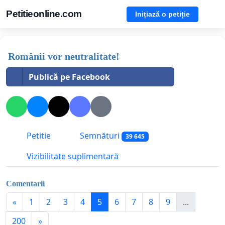
Petitieonline.com
Inițiază o petiție
Românii vor neutralitate!
Publică pe Facebook
Petitie
Semnături
39 645
Vizibilitate suplimentară
Comentarii
«
1
2
3
4
5
6
7
8
9
...
200
»