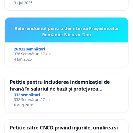
31 Jul 2025
Referendumul pentru demiterea Preşedintelui
României Nicusor Dan
26 932 semnături
378 Semnături / 7 zile
4 Jun 2025
Petiție pentru includerea indemnizației de
hrană în salariul de bază și protejarea
gradațiilor de vechime pentru asistenții
332 semnături
332 Semnături / 7 zile
personali
6 Aug 2026
Petiție către CNCD privind injuriile, umilirea și