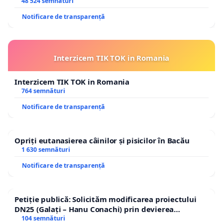
48 524 semnături
Notificare de transparență
Interzicem TIK TOK in Romania
Interzicem TIK TOK in Romania
764 semnături
Notificare de transparență
Opriți eutanasierea câinilor și pisicilor în Bacău
1 630 semnături
Notificare de transparență
Petiție publică: Solicităm modificarea proiectului
DN25 (Galați – Hanu Conachi) prin devierea
traseului în afara localităților!
104 semnături