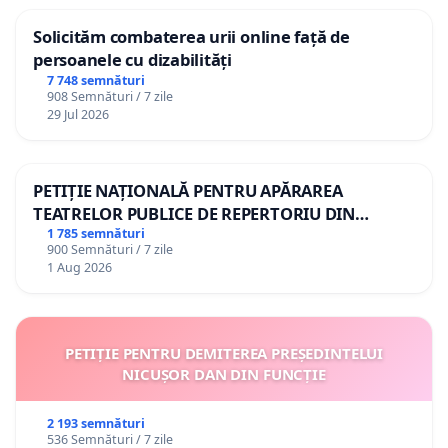
Solicităm combaterea urii online față de
persoanele cu dizabilități
7 748 semnături
908 Semnături / 7 zile
29 Jul 2026
PETIȚIE NAȚIONALĂ PENTRU APĂRAREA
TEATRELOR PUBLICE DE REPERTORIU DIN
ROMÂNIA
1 785 semnături
900 Semnături / 7 zile
1 Aug 2026
PETIȚIE PENTRU DEMITEREA PREȘEDINTELUI
NICUȘOR DAN DIN FUNCȚIE
2 193 semnături
536 Semnături / 7 zile