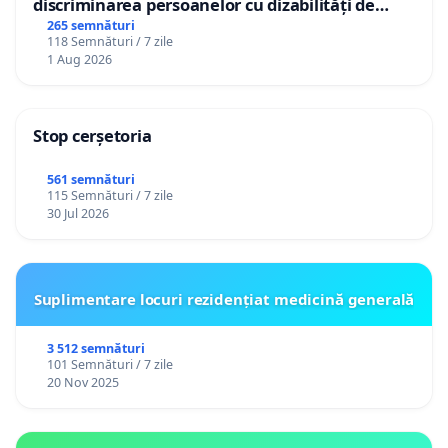
discriminarea persoanelor cu dizabilități de
către utilizatorul TikTok „Gorici”
265 semnături
118 Semnături / 7 zile
1 Aug 2026
Stop cerșetoria
561 semnături
115 Semnături / 7 zile
30 Jul 2026
Suplimentare locuri rezidențiat medicină generală
3 512 semnături
101 Semnături / 7 zile
20 Nov 2025