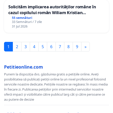
Solicităm implicarea autorităților române în
cazul copilului român Wiliam Kristian
Gheorghe, aflat în plasament în Danemarca de
55 semnături
33 Semnături / 7 zile
12 ani
31 Jul 2026
1
2
3
4
5
6
7
8
9
»
Petitieonline.com
Punem la dispoziția dvs. găzduirea gratis a petițiile online. Aveți
posibilitatea să publicați petiții online la un nivel profesional folosind
serviciile noastre dedicate. Petițiile noastre se regăsesc în mass media
în fiecare zi. Publicarea petițiilor prin intermediul serviciilor noastre
oferă impact și vizibilitate către publicul larg cât și către persoane ce
au putere de decizie