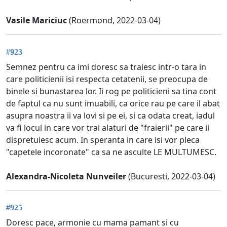
Vasile Mariciuc
(Roermond, 2022-03-04)
#923
Semnez pentru ca imi doresc sa traiesc intr-o tara in
care politicienii isi respecta cetatenii, se preocupa de
binele si bunastarea lor. Ii rog pe politicieni sa tina cont
de faptul ca nu sunt imuabili, ca orice rau pe care il abat
asupra noastra ii va lovi si pe ei, si ca odata creat, iadul
va fi locul in care vor trai alaturi de "fraierii" pe care ii
dispretuiesc acum. In speranta in care isi vor pleca
"capetele incoronate" ca sa ne asculte LE MULTUMESC.
Alexandra-Nicoleta Nunveiler
(Bucuresti, 2022-03-04)
#925
Doresc pace, armonie cu mama pamant si cu