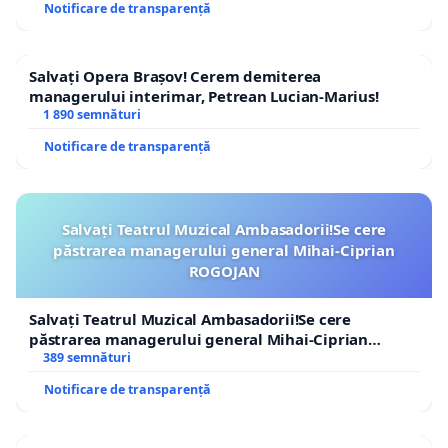
Notificare de transparență
Salvați Opera Brașov! Cerem demiterea
managerului interimar, Petrean Lucian-Marius!
1 890 semnături
Notificare de transparență
Salvați Teatrul Muzical Ambasadorii!Se cere
păstrarea managerului general Mihai-Ciprian
ROGOJAN
Salvați Teatrul Muzical Ambasadorii!Se cere
păstrarea managerului general Mihai-Ciprian
ROGOJAN
389 semnături
Notificare de transparență