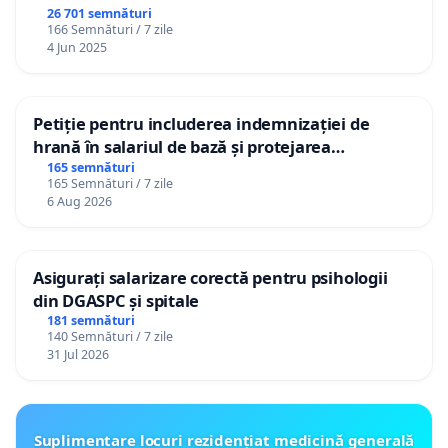
26 701 semnături
166 Semnături / 7 zile
4 Jun 2025
Petiție pentru includerea indemnizației de
hrană în salariul de bază și protejarea
gradațiilor de vechime pentru asistenții
165 semnături
165 Semnături / 7 zile
personali
6 Aug 2026
Asigurați salarizare corectă pentru psihologii
din DGASPC și spitale
181 semnături
140 Semnături / 7 zile
31 Jul 2026
Suplimentare locuri rezidențiat medicină generală