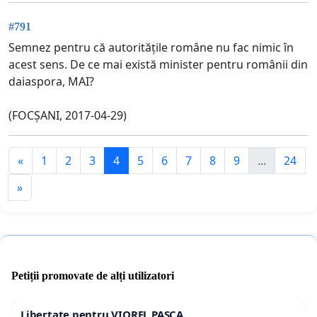
#791
Semnez pentru că autoritățile române nu fac nimic în
acest sens. De ce mai există minister pentru românii din
daiaspora, MAI?
(FOCȘANI, 2017-04-29)
«
1
2
3
4
5
6
7
8
9
...
24
»
Petiții promovate de alți utilizatori
Libertate pentru VIOREL PAȘCA