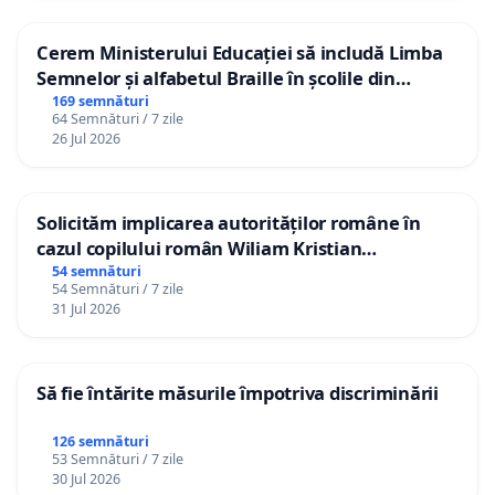
Cerem Ministerului Educației să includă Limba
Semnelor și alfabetul Braille în școlile din
Republica Moldova!
169 semnături
64 Semnături / 7 zile
26 Jul 2026
Solicităm implicarea autorităților române în
cazul copilului român Wiliam Kristian
Gheorghe, aflat în plasament în Danemarca de
54 semnături
54 Semnături / 7 zile
12 ani
31 Jul 2026
Să fie întărite măsurile împotriva discriminării
126 semnături
53 Semnături / 7 zile
30 Jul 2026