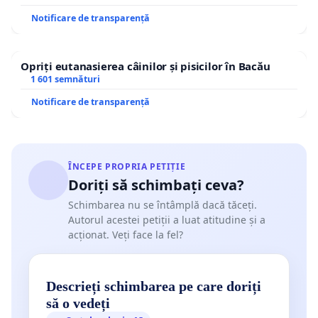
Notificare de transparență
Opriți eutanasierea câinilor și pisicilor în Bacău
1 601 semnături
Notificare de transparență
ÎNCEPE PROPRIA PETIȚIE
Doriți să schimbați ceva?
Schimbarea nu se întâmplă dacă tăceți.
Autorul acestei petiții a luat atitudine și a
acționat. Veți face la fel?
Descrieți schimbarea pe care doriți
să o vedeți