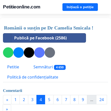
Petitieonline.com
Inițiază o petiție
Românii o susțin pe Dr Camelia Smicala !
Publică pe Facebook (2586)
Petitie
Semnături
4 650
Politică de confidențialitate
Comentarii
«
1
2
3
4
5
6
7
8
9
...
24
»