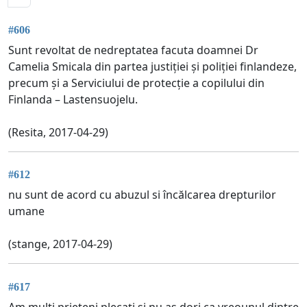
#606
Sunt revoltat de nedreptatea facuta doamnei Dr
Camelia Smicala din partea justiției și poliției finlandeze,
precum și a Serviciului de protecție a copilului din
Finlanda – Lastensuojelu.
(Resita, 2017-04-29)
#612
nu sunt de acord cu abuzul si încălcarea drepturilor
umane
(stange, 2017-04-29)
#617
Am multi prieteni plecați si nu as dori ca vreounul dintre