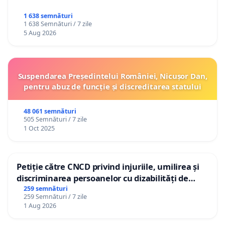
1 638 semnături
1 638 Semnături / 7 zile
5 Aug 2026
Suspendarea Președintelui României, Nicușor Dan,
pentru abuz de funcție și discreditarea statului
48 061 semnături
505 Semnături / 7 zile
1 Oct 2025
Petiție către CNCD privind injuriile, umilirea și
discriminarea persoanelor cu dizabilități de
către utilizatorul TikTok „Gorici”
259 semnături
259 Semnături / 7 zile
1 Aug 2026