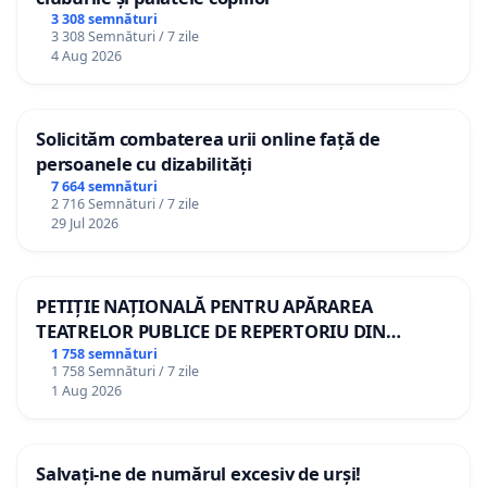
3 308 semnături
3 308 Semnături / 7 zile
4 Aug 2026
Solicităm combaterea urii online față de
persoanele cu dizabilități
7 664 semnături
2 716 Semnături / 7 zile
29 Jul 2026
PETIȚIE NAȚIONALĂ PENTRU APĂRAREA
TEATRELOR PUBLICE DE REPERTORIU DIN
ROMÂNIA
1 758 semnături
1 758 Semnături / 7 zile
1 Aug 2026
Salvați-ne de numărul excesiv de urși!