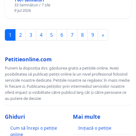
1 601 semnături
33 Semnături / 7 zile
9 Jul 2026
1
2
3
4
5
6
7
8
9
»
Petitieonline.com
Punem la dispoziția dvs. găzduirea gratis a petițiile online. Aveți
posibilitatea să publicați petiții online la un nivel profesional folosind
serviciile noastre dedicate. Petițiile noastre se regăsesc în mass media
în fiecare zi. Publicarea petițiilor prin intermediul serviciilor noastre
oferă impact și vizibilitate către publicul larg cât și către persoane ce
au putere de decizie
Ghiduri
Mai multe
Cum să începi o petiție
Inițiază o petiție
online