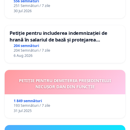
556 semnături
251 Semnături / 7 zile
30 Jul 2026
Petiție pentru includerea indemnizației de
hrană în salariul de bază și protejarea
gradațiilor de vechime pentru asistenții
204 semnături
204 Semnături / 7 zile
personali
6 Aug 2026
PETIȚIE PENTRU DEMITEREA PREȘEDINTELUI
NICUȘOR DAN DIN FUNCȚIE
1 849 semnături
193 Semnături / 7 zile
31 Jul 2025