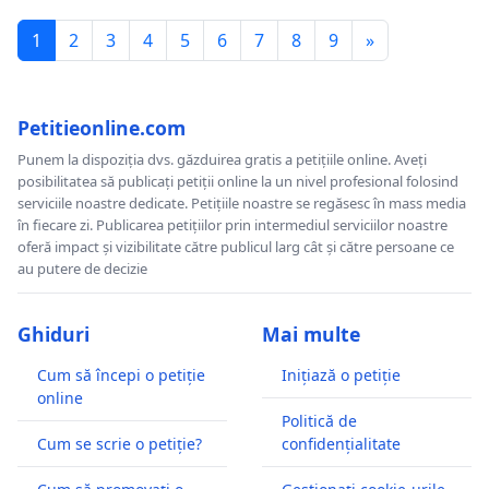
1
2
3
4
5
6
7
8
9
»
Petitieonline.com
Punem la dispoziția dvs. găzduirea gratis a petițiile online. Aveți
posibilitatea să publicați petiții online la un nivel profesional folosind
serviciile noastre dedicate. Petițiile noastre se regăsesc în mass media
în fiecare zi. Publicarea petițiilor prin intermediul serviciilor noastre
oferă impact și vizibilitate către publicul larg cât și către persoane ce
au putere de decizie
Ghiduri
Mai multe
Cum să începi o petiție
Inițiază o petiție
online
Politică de
Cum se scrie o petiție?
confidențialitate