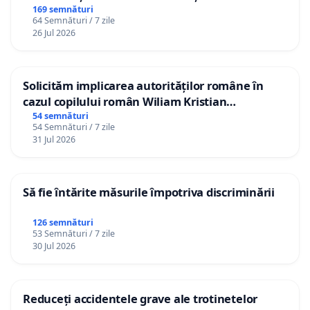
Republica Moldova!
169 semnături
64 Semnături / 7 zile
26 Jul 2026
Solicităm implicarea autorităților române în
cazul copilului român Wiliam Kristian
Gheorghe, aflat în plasament în Danemarca de
54 semnături
54 Semnături / 7 zile
12 ani
31 Jul 2026
Să fie întărite măsurile împotriva discriminării
126 semnături
53 Semnături / 7 zile
30 Jul 2026
Reduceți accidentele grave ale trotinetelor