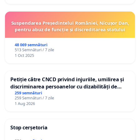
Suspendarea Președintelui României, Nicușor Dan,
pentru abuz de funcție și discreditarea statului
48 069 semnături
513 Semnături / 7 zile
1 Oct 2025
Petiție către CNCD privind injuriile, umilirea și
discriminarea persoanelor cu dizabilități de
către utilizatorul TikTok „Gorici”
259 semnături
259 Semnături / 7 zile
1 Aug 2026
Stop cerșetoria