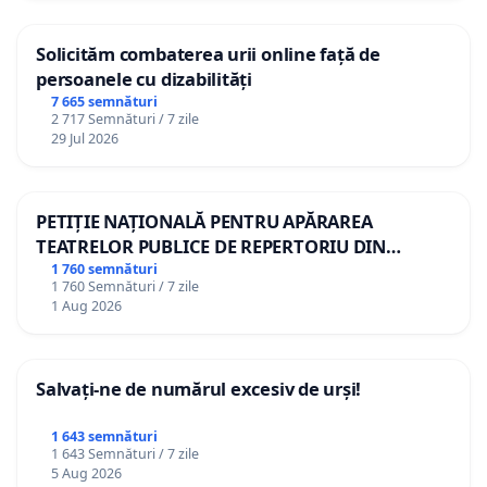
Solicităm combaterea urii online față de
persoanele cu dizabilități
7 665 semnături
2 717 Semnături / 7 zile
29 Jul 2026
PETIȚIE NAȚIONALĂ PENTRU APĂRAREA
TEATRELOR PUBLICE DE REPERTORIU DIN
ROMÂNIA
1 760 semnături
1 760 Semnături / 7 zile
1 Aug 2026
Salvați-ne de numărul excesiv de urși!
1 643 semnături
1 643 Semnături / 7 zile
5 Aug 2026