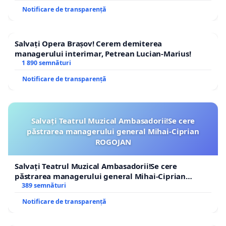
Notificare de transparență
Salvați Opera Brașov! Cerem demiterea
managerului interimar, Petrean Lucian-Marius!
1 890 semnături
Notificare de transparență
Salvați Teatrul Muzical Ambasadorii!Se cere
păstrarea managerului general Mihai-Ciprian
ROGOJAN
Salvați Teatrul Muzical Ambasadorii!Se cere
păstrarea managerului general Mihai-Ciprian
ROGOJAN
389 semnături
Notificare de transparență