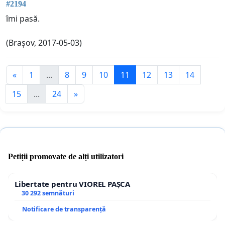
#2194
îmi pasă.
(Brașov, 2017-05-03)
«
1
...
8
9
10
11
12
13
14
15
...
24
»
Petiții promovate de alți utilizatori
Libertate pentru VIOREL PAȘCA
30 292 semnături
Notificare de transparență