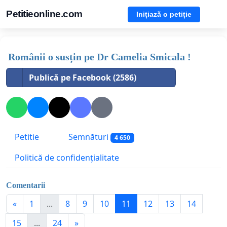
Petitieonline.com
Inițiază o petiție
Românii o susțin pe Dr Camelia Smicala !
Publică pe Facebook (2586)
Petitie
Semnături
4 650
Politică de confidențialitate
Comentarii
«
1
...
8
9
10
11
12
13
14
15
...
24
»