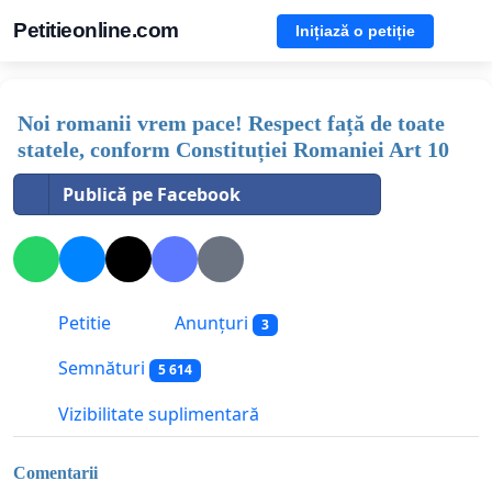
Petitieonline.com
Inițiază o petiție
Noi romanii vrem pace! Respect față de toate
statele, conform Constituției Romaniei Art 10
Publică pe Facebook
Petitie
Anunțuri
3
Semnături
5 614
Vizibilitate suplimentară
Comentarii