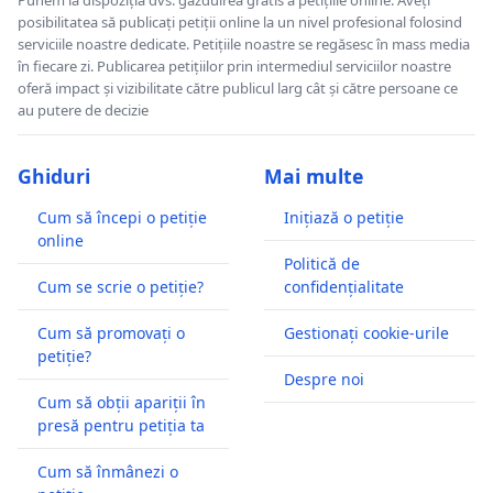
posibilitatea să publicați petiții online la un nivel profesional folosind
serviciile noastre dedicate. Petițiile noastre se regăsesc în mass media
în fiecare zi. Publicarea petițiilor prin intermediul serviciilor noastre
oferă impact și vizibilitate către publicul larg cât și către persoane ce
au putere de decizie
Ghiduri
Mai multe
Cum să începi o petiție
Inițiază o petiție
online
Politică de
Cum se scrie o petiție?
confidențialitate
Cum să promovați o
Gestionați cookie-urile
petiție?
Despre noi
Cum să obții apariții în
presă pentru petiția ta
Cum să înmânezi o