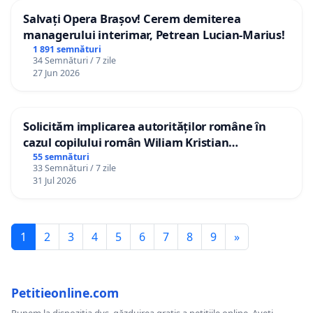
Salvați Opera Brașov! Cerem demiterea
managerului interimar, Petrean Lucian-Marius!
1 891 semnături
34 Semnături / 7 zile
27 Jun 2026
Solicităm implicarea autorităților române în
cazul copilului român Wiliam Kristian
Gheorghe, aflat în plasament în Danemarca de
55 semnături
33 Semnături / 7 zile
12 ani
31 Jul 2026
1
2
3
4
5
6
7
8
9
»
Petitieonline.com
Punem la dispoziția dvs. găzduirea gratis a petițiile online. Aveți