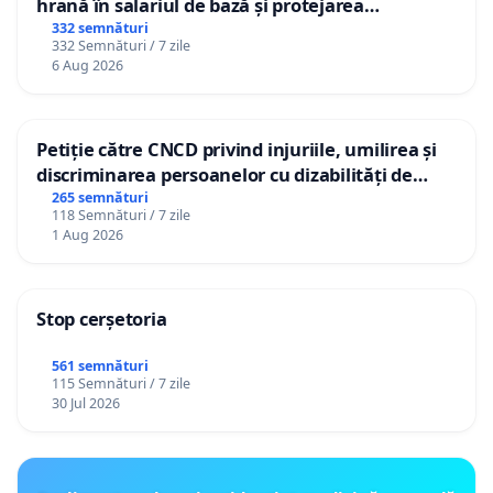
hrană în salariul de bază și protejarea
gradațiilor de vechime pentru asistenții
332 semnături
332 Semnături / 7 zile
personali
6 Aug 2026
Petiție către CNCD privind injuriile, umilirea și
discriminarea persoanelor cu dizabilități de
către utilizatorul TikTok „Gorici”
265 semnături
118 Semnături / 7 zile
1 Aug 2026
Stop cerșetoria
561 semnături
115 Semnături / 7 zile
30 Jul 2026