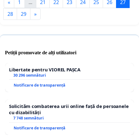
«
1
...
21
22
23
24
25
26
27
28
29
»
Petiții promovate de alți utilizatori
Libertate pentru VIOREL PAȘCA
30 296 semnături
Notificare de transparență
Solicităm combaterea urii online față de persoanele
cu dizabilități
7 748 semnături
Notificare de transparență