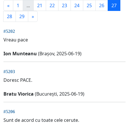
«
1
...
21
22
23
24
25
26
27
28
29
»
#5202
Vreau pace
Ion Munteanu
(Brașov, 2025-06-19)
#5203
Doresc PACE.
Bratu Viorica
(București, 2025-06-19)
#5206
Sunt de acord cu toate cele cerute.