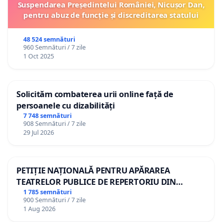
Suspendarea Președintelui României, Nicușor Dan,
pentru abuz de funcție și discreditarea statului
48 524 semnături
960 Semnături / 7 zile
1 Oct 2025
Solicităm combaterea urii online față de
persoanele cu dizabilități
7 748 semnături
908 Semnături / 7 zile
29 Jul 2026
PETIȚIE NAȚIONALĂ PENTRU APĂRAREA
TEATRELOR PUBLICE DE REPERTORIU DIN
ROMÂNIA
1 785 semnături
900 Semnături / 7 zile
1 Aug 2026