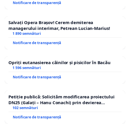
Notificare de transparență
Salvați Opera Brașov! Cerem demiterea
managerului interimar, Petrean Lucian-Marius!
1 890 semnături
Notificare de transparență
Opriți eutanasierea câinilor și pisicilor în Bacău
1 596 semnături
Notificare de transparență
Petiție publică: Solicităm modificarea proiectului
DN25 (Galați – Hanu Conachi) prin devierea
traseului în afara localităților!
102 semnături
Notificare de transparență