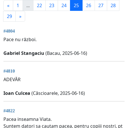
«
1
...
22
23
24
25
26
27
28
29
»
#4804
Pace nu război.
Gabriel Stangaciu
(Bacau, 2025-06-16)
#4810
ADEVĂR
Ioan Culcea
(Căscioarele, 2025-06-16)
#4822
Pacea inseamna Viata.
Suntem datori sa cautam pacea, pentru copiii nostri, pt