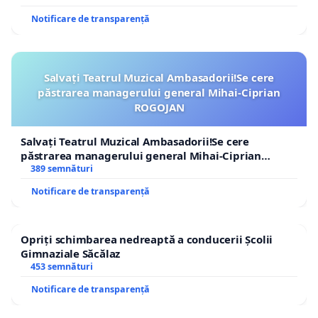
Notificare de transparență
Salvați Teatrul Muzical Ambasadorii!Se cere
păstrarea managerului general Mihai-Ciprian
ROGOJAN
Salvați Teatrul Muzical Ambasadorii!Se cere
păstrarea managerului general Mihai-Ciprian
ROGOJAN
389 semnături
Notificare de transparență
Opriți schimbarea nedreaptă a conducerii Școlii
Gimnaziale Săcălaz
453 semnături
Notificare de transparență