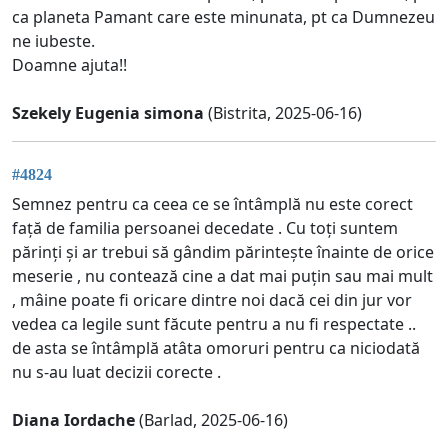
ca planeta Pamant care este minunata, pt ca Dumnezeu
ne iubeste.
Doamne ajuta!!
Szekely Eugenia simona
(Bistrita, 2025-06-16)
#4824
Semnez pentru ca ceea ce se întâmplă nu este corect
față de familia persoanei decedate . Cu toți suntem
părinți și ar trebui să gândim părintește înainte de orice
meserie , nu contează cine a dat mai puțin sau mai mult
, mâine poate fi oricare dintre noi dacă cei din jur vor
vedea ca legile sunt făcute pentru a nu fi respectate ..
de asta se întâmplă atâta omoruri pentru ca niciodată
nu s-au luat decizii corecte .
Diana Iordache
(Barlad, 2025-06-16)