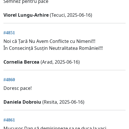
Semnez pentru pace
Viorel Lungu-Arhire
(Tecuci, 2025-06-16)
#4851
Noi că Țară Nu Avem Conflicte cu Nimeni!!!
În Consecință Susțin Neutralitatea României!!!
Cornelia Bercea
(Arad, 2025-06-16)
#4860
Doresc pace!
Daniela Dobroiu
(Resita, 2025-06-16)
#4861
Mucușor Dan să demisioneze sa se duca la vaci