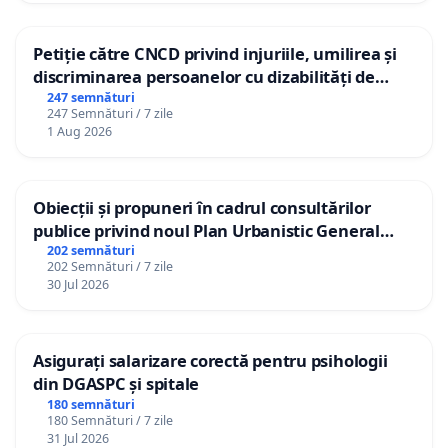
Petiție către CNCD privind injuriile, umilirea și
discriminarea persoanelor cu dizabilități de
către utilizatorul TikTok „Gorici”
247 semnături
247 Semnături / 7 zile
1 Aug 2026
Obiecții și propuneri în cadrul consultărilor
publice privind noul Plan Urbanistic General
(PUG) Ialoveni
202 semnături
202 Semnături / 7 zile
30 Jul 2026
Asigurați salarizare corectă pentru psihologii
din DGASPC și spitale
180 semnături
180 Semnături / 7 zile
31 Jul 2026