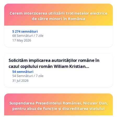
Cerem interzicerea utilizării trotinetelor electrice
de către minori în România
5 274 semnături
68 Semnături / 7 zile
17 May 2026
Solicităm implicarea autorităților române în
cazul copilului român Wiliam Kristian
Gheorghe, aflat în plasament în Danemarca de
54 semnături
54 Semnături / 7 zile
12 ani
31 Jul 2026
Suspendarea Președintelui României, Nicușor Dan,
pentru abuz de funcție și discreditarea statului