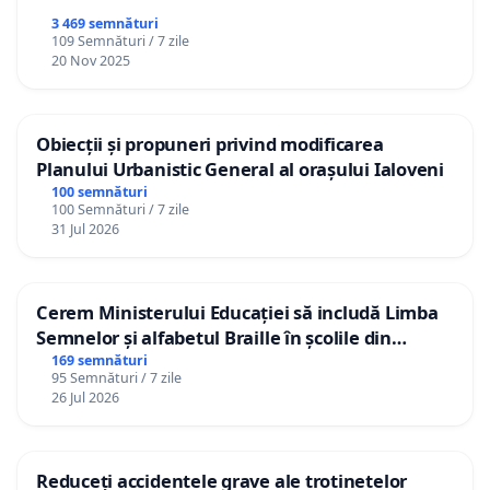
3 469 semnături
109 Semnături / 7 zile
20 Nov 2025
Obiecții și propuneri privind modificarea
Planului Urbanistic General al orașului Ialoveni
100 semnături
100 Semnături / 7 zile
31 Jul 2026
Cerem Ministerului Educației să includă Limba
Semnelor și alfabetul Braille în școlile din
Republica Moldova!
169 semnături
95 Semnături / 7 zile
26 Jul 2026
Reduceți accidentele grave ale trotinetelor