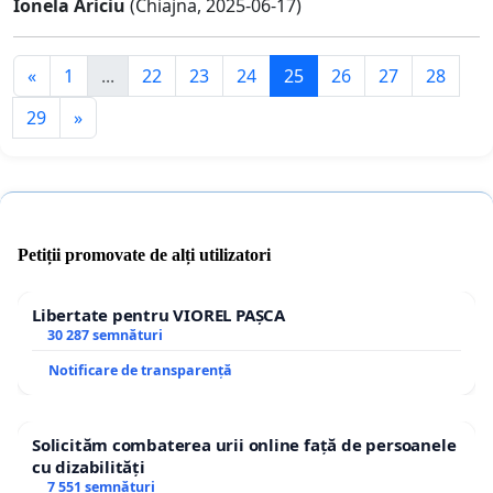
Ionela Ariciu
(Chiajna, 2025-06-17)
«
1
...
22
23
24
25
26
27
28
29
»
Petiții promovate de alți utilizatori
Libertate pentru VIOREL PAȘCA
30 287 semnături
Notificare de transparență
Solicităm combaterea urii online față de persoanele
cu dizabilități
7 551 semnături