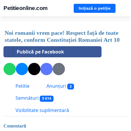
Petitieonline.com
Inițiază o petiție
Noi romanii vrem pace! Respect față de toate
statele, conform Constituției Romaniei Art 10
Publică pe Facebook
Petitie
Anunțuri
3
Semnături
5 614
Vizibilitate suplimentară
Comentarii