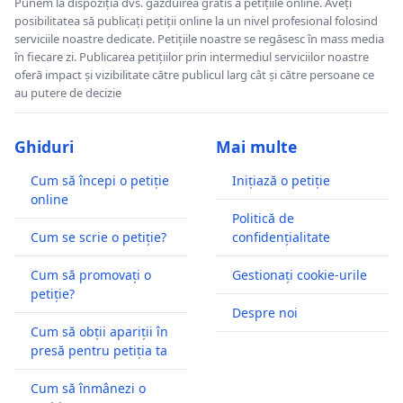
Punem la dispoziția dvs. găzduirea gratis a petițiile online. Aveți
posibilitatea să publicați petiții online la un nivel profesional folosind
serviciile noastre dedicate. Petițiile noastre se regăsesc în mass media
în fiecare zi. Publicarea petițiilor prin intermediul serviciilor noastre
oferă impact și vizibilitate către publicul larg cât și către persoane ce
au putere de decizie
Ghiduri
Mai multe
Cum să începi o petiție
Inițiază o petiție
online
Politică de
Cum se scrie o petiție?
confidențialitate
Cum să promovați o
Gestionați cookie-urile
petiție?
Despre noi
Cum să obții apariții în
presă pentru petiția ta
Cum să înmânezi o