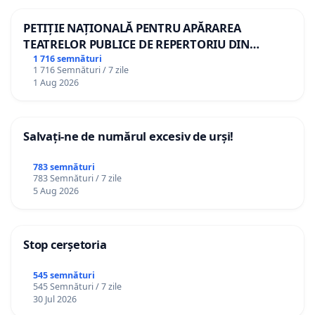
PETIȚIE NAȚIONALĂ PENTRU APĂRAREA
TEATRELOR PUBLICE DE REPERTORIU DIN
ROMÂNIA
1 716 semnături
1 716 Semnături / 7 zile
1 Aug 2026
Salvați-ne de numărul excesiv de urși!
783 semnături
783 Semnături / 7 zile
5 Aug 2026
Stop cerșetoria
545 semnături
545 Semnături / 7 zile
30 Jul 2026