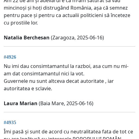
Am 22 de ani și adevărul e că m-am săturat să văd
mincinoși și hoți distrugând România, așa că semnez
pentru pace și pentru ca actualii politicieni să înceteze
cu prostiile lor.
Natalia Berchesan
(Zaragoza, 2025-06-16)
#4926
Nu imi dau consimtamantul la razboi, asa cum nu mi-
am dat consimtamantul nici la vot.
Guvernele nu sunt altceva decat autoritate , iar
autoritatea e sclavie.
Laura Marian
(Baia Mare, 2025-06-16)
#4935
Îmi pasă și sunt de acord cu neutralitatea fata de tot ce
nu are legătură cu interesele POPORULUI ROMÂN..