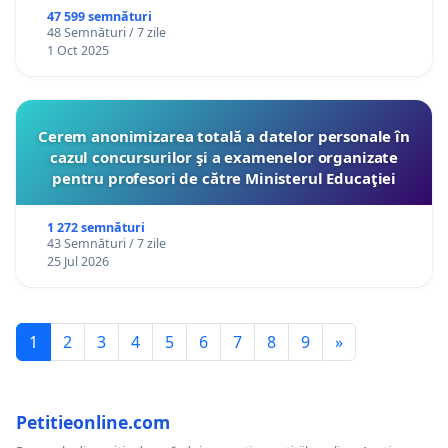
47 599 semnături
48 Semnături / 7 zile
1 Oct 2025
Cerem anonimizarea totală a datelor personale în
cazul concursurilor şi a examenelor organizate
pentru profesori de către Ministerul Educaţiei
1 272 semnături
43 Semnături / 7 zile
25 Jul 2026
1
2
3
4
5
6
7
8
9
»
Petitieonline.com