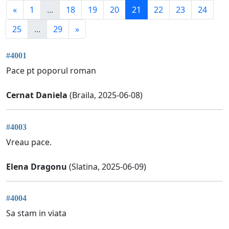
«
1
...
18
19
20
21
22
23
24
25
...
29
»
#4001
Pace pt poporul roman
Cernat Daniela
(Braila, 2025-06-08)
#4003
Vreau pace.
Elena Dragonu
(Slatina, 2025-06-09)
#4004
Sa stam in viata