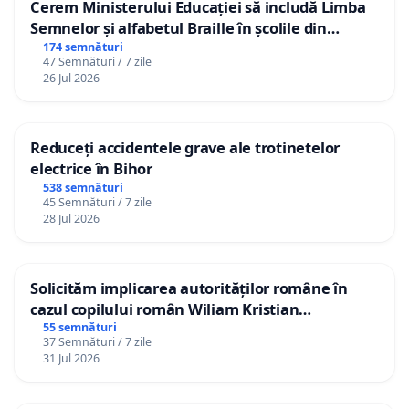
Cerem Ministerului Educației să includă Limba
Semnelor și alfabetul Braille în școlile din
Republica Moldova!
174 semnături
47 Semnături / 7 zile
26 Jul 2026
Reduceți accidentele grave ale trotinetelor
electrice în Bihor
538 semnături
45 Semnături / 7 zile
28 Jul 2026
Solicităm implicarea autorităților române în
cazul copilului român Wiliam Kristian
Gheorghe, aflat în plasament în Danemarca de
55 semnături
37 Semnături / 7 zile
12 ani
31 Jul 2026