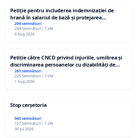
Petiție pentru includerea indemnizației de
hrană în salariul de bază și protejarea
gradațiilor de vechime pentru asistenții
294 semnături
294 Semnături / 7 zile
personali
6 Aug 2026
Petiție către CNCD privind injuriile, umilirea și
discriminarea persoanelor cu dizabilități de
către utilizatorul TikTok „Gorici”
263 semnături
225 Semnături / 7 zile
1 Aug 2026
Stop cerșetoria
560 semnături
157 Semnături / 7 zile
30 Jul 2026