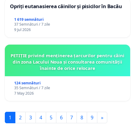
Opriți eutanasierea câinilor și pisicilor în Bacău
1 619 semnături
37 Semnături / 7 zile
9 Jul 2026
PETIȚIE privind menținerea țarcurilor pentru câini
din zona Lacului Noua și consultarea comunității
înainte de orice relocare
124 semnături
35 Semnături / 7 zile
7 May 2026
1
2
3
4
5
6
7
8
9
»