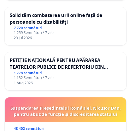
Solicităm combaterea urii online față de
persoanele cu dizabilități
7 720 semnături
1 259 Semnături / 7 zile
29 Jul 2026
PETIȚIE NAȚIONALĂ PENTRU APĂRAREA
TEATRELOR PUBLICE DE REPERTORIU DIN
ROMÂNIA
1 778 semnături
1 132 Semnături / 7 zile
1 Aug 2026
Suspendarea Președintelui României, Nicușor Dan,
pentru abuz de funcție și discreditarea statului
48 402 semnături