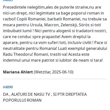
Presedintele nelegitim,ales de puterile straine,nu are
nici-un drept, nici legimitate sa bage poporul roman in
razboi! Copiii Romaniei, barbatii Romaniei, nu trebuie sa
moara pentru Ursula, Macron, Zelenskji, Sörös si toti
imbuibatii lumii ! Nici pentru alogenii si tradatorii nostri,
care ne conduc spre prapastie! Avem dreptul la
aparare, pentru ca vom suferi toti, inclusiv civilii ! Pace si
neutralitate pentru Romania! Luati exemplul generalului
Radu Theodoru! Romani, treziti-va! Acesta este
indemnul unui mare patriot si iubitor de neam si tara!
Mariana Ahlert
(Wetztlar, 2025-06-10)
#4090
DA , ALATURI DE NASU TV , SI PTR DREPTATEA
POPORULUI ROMAN