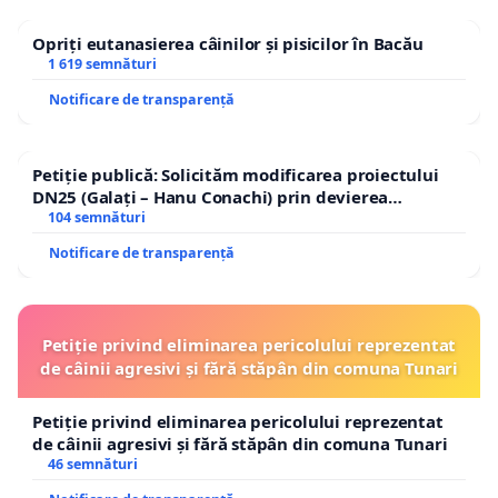
Opriți eutanasierea câinilor și pisicilor în Bacău
1 619 semnături
Notificare de transparență
Petiție publică: Solicităm modificarea proiectului
DN25 (Galați – Hanu Conachi) prin devierea
traseului în afara localităților!
104 semnături
Notificare de transparență
Petiție privind eliminarea pericolului reprezentat
de câinii agresivi și fără stăpân din comuna Tunari
Petiție privind eliminarea pericolului reprezentat
de câinii agresivi și fără stăpân din comuna Tunari
46 semnături