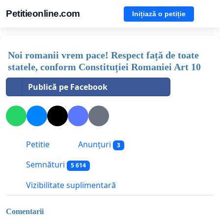
Petitieonline.com
Inițiază o petiție
Noi romanii vrem pace! Respect față de toate
statele, conform Constituției Romaniei Art 10
Publică pe Facebook
Petitie
Anunțuri
3
Semnături
5 614
Vizibilitate suplimentară
Comentarii