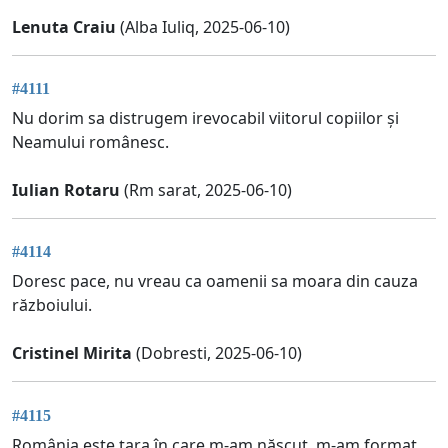
Lenuta Craiu
(Alba Iuliq, 2025-06-10)
#4111
Nu dorim sa distrugem irevocabil viitorul copiilor și
Neamului românesc.
Iulian Rotaru
(Rm sarat, 2025-06-10)
#4114
Doresc pace, nu vreau ca oamenii sa moara din cauza
războiului.
Cristinel Mirita
(Dobresti, 2025-06-10)
#4115
România este țara în care m-am născut, m-am format