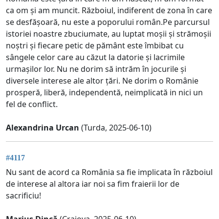
ca om și am muncit. Războiul, indiferent de zona în care
se desfășoară, nu este a poporului român.Pe parcursul
istoriei noastre zbuciumate, au luptat moșii și strămoșii
noștri și fiecare petic de pământ este îmbibat cu
sângele celor care au căzut la datorie și lacrimile
urmașilor lor. Nu ne dorim să intrăm în jocurile și
diversele interese ale altor țări. Ne dorim o Românie
prosperă, liberă, independentă, neimplicată in nici un
fel de conflict.
Alexandrina Urcan
(Turda, 2025-06-10)
#4117
Nu sant de acord ca România sa fie implicata în războiul
de interese al altora iar noi sa fim fraierii lor de
sacrificiu!
Marius Dincă
(Craiova, 2025-06-10)