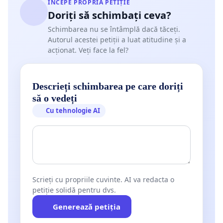
ÎNCEPE PROPRIA PETIȚIE
Doriți să schimbați ceva?
Schimbarea nu se întâmplă dacă tăceți.
Autorul acestei petiții a luat atitudine și a
acționat. Veți face la fel?
Descrieți schimbarea pe care doriți
să o vedeți
Cu tehnologie AI
Scrieți cu propriile cuvinte. AI va redacta o
petiție solidă pentru dvs.
Generează petiția