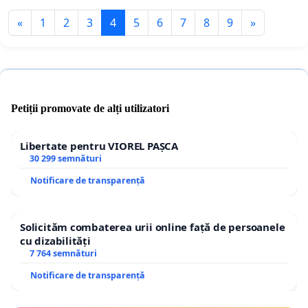
«
1
2
3
4
5
6
7
8
9
»
Petiții promovate de alți utilizatori
Libertate pentru VIOREL PAȘCA
30 299 semnături
Notificare de transparență
Solicităm combaterea urii online față de persoanele
cu dizabilități
7 764 semnături
Notificare de transparență