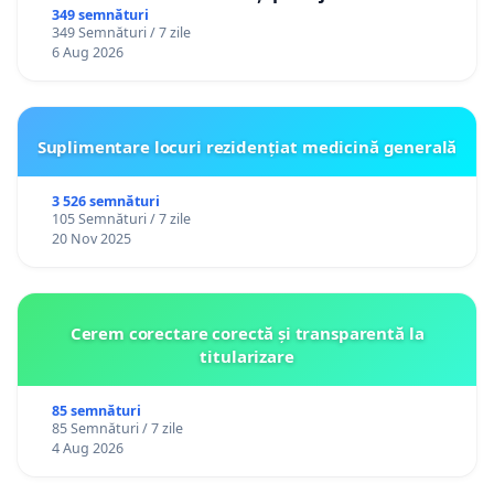
gradațiilor de vechime pentru asistenții
349 semnături
349 Semnături / 7 zile
personali
6 Aug 2026
Suplimentare locuri rezidențiat medicină generală
3 526 semnături
105 Semnături / 7 zile
20 Nov 2025
Cerem corectare corectă și transparentă la
titularizare
85 semnături
85 Semnături / 7 zile
4 Aug 2026