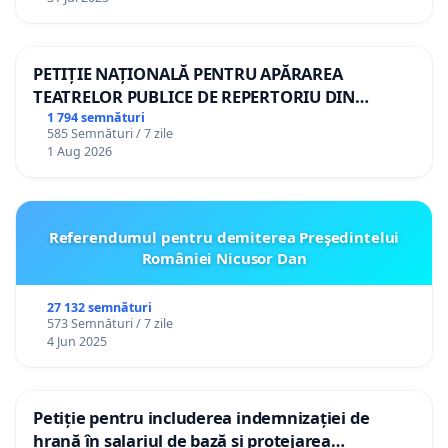
PETIȚIE NAȚIONALĂ PENTRU APĂRAREA
TEATRELOR PUBLICE DE REPERTORIU DIN
ROMÂNIA
1 794 semnături
585 Semnături / 7 zile
1 Aug 2026
Referendumul pentru demiterea Preşedintelui
României Nicusor Dan
27 132 semnături
573 Semnături / 7 zile
4 Jun 2025
Petiție pentru includerea indemnizației de
hrană în salariul de bază și protejarea