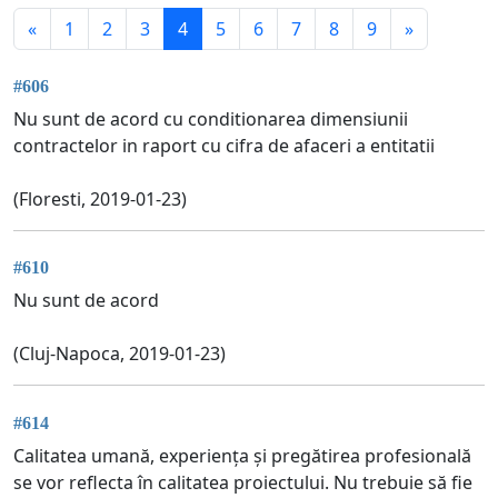
«
1
2
3
4
5
6
7
8
9
»
#606
Nu sunt de acord cu conditionarea dimensiunii
contractelor in raport cu cifra de afaceri a entitatii
(Floresti, 2019-01-23)
#610
Nu sunt de acord
(Cluj-Napoca, 2019-01-23)
#614
Calitatea umană, experiența și pregătirea profesională
se vor reflecta în calitatea proiectului. Nu trebuie să fie