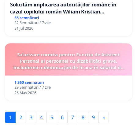
Solicităm implicarea autorităților române în
cazul copilului român Wiliam Kristian
Gheorghe, aflat în plasament în Danemarca de
55 semnături
32 Semnături / 7 zile
12 ani
31 Jul 2026
Salarizare corecta pentru Funcția de Asistent
Personal al persoanei cu dizabilități grave,
includerea indemnizației de hrană în salariul de
bază lunar și protejarea gradațiilor de vechime
1 360 semnături
29 Semnături / 7 zile
26 May 2026
1
2
3
4
5
6
7
8
9
»