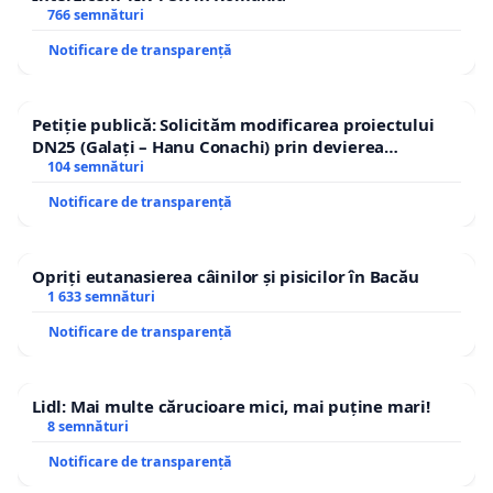
766 semnături
Notificare de transparență
Petiție publică: Solicităm modificarea proiectului
DN25 (Galați – Hanu Conachi) prin devierea
traseului în afara localităților!
104 semnături
Notificare de transparență
Opriți eutanasierea câinilor și pisicilor în Bacău
1 633 semnături
Notificare de transparență
Lidl: Mai multe cărucioare mici, mai puține mari!
8 semnături
Notificare de transparență