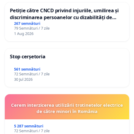
Petiție către CNCD privind injuriile, umilirea și
discriminarea persoanelor cu dizabilități de
către utilizatorul TikTok „Gorici”
267 semnături
79 Semnături / 7 zile
1 Aug 2026
Stop cerșetoria
561 semnături
72 Semnături / 7 zile
30 Jul 2026
Cerem interzicerea utilizării trotinetelor electrice
de către minori în România
5 287 semnături
72 Semnături / 7 zile