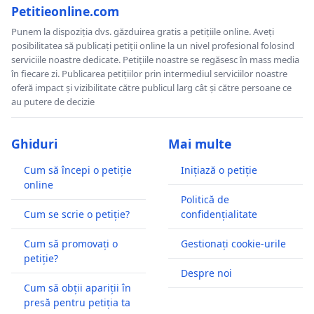
Petitieonline.com
Punem la dispoziția dvs. găzduirea gratis a petițiile online. Aveți
posibilitatea să publicați petiții online la un nivel profesional folosind
serviciile noastre dedicate. Petițiile noastre se regăsesc în mass media
în fiecare zi. Publicarea petițiilor prin intermediul serviciilor noastre
oferă impact și vizibilitate către publicul larg cât și către persoane ce
au putere de decizie
Ghiduri
Mai multe
Cum să începi o petiție
Inițiază o petiție
online
Politică de
Cum se scrie o petiție?
confidențialitate
Cum să promovați o
Gestionați cookie-urile
petiție?
Despre noi
Cum să obții apariții în
presă pentru petiția ta