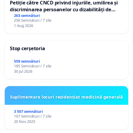
Petiție către CNCD privind injuriile, umilirea și
discriminarea persoanelor cu dizabilități de
către utilizatorul TikTok „Gorici”
263 semnături
256 Semnături / 7 zile
1 Aug 2026
Stop cerșetoria
559 semnături
185 Semnături / 7 zile
30 Jul 2026
Suplimentare locuri rezidențiat medicină generală
3 507 semnături
107 Semnături / 7 zile
20 Nov 2025