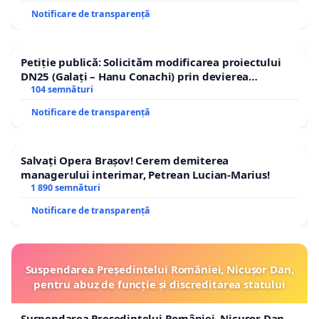
Notificare de transparență
Petiție publică: Solicităm modificarea proiectului
DN25 (Galați – Hanu Conachi) prin devierea
traseului în afara localităților!
104 semnături
Notificare de transparență
Salvați Opera Brașov! Cerem demiterea
managerului interimar, Petrean Lucian-Marius!
1 890 semnături
Notificare de transparență
Suspendarea Președintelui României, Nicușor Dan,
pentru abuz de funcție și discreditarea statului
Suspendarea Președintelui României, Nicușor Dan,