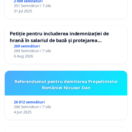
2 008 semnături
351 Semnături / 7 zile
31 Jul 2025
Petiție pentru includerea indemnizației de
hrană în salariul de bază și protejarea
gradațiilor de vechime pentru asistenții
269 semnături
269 Semnături / 7 zile
personali
6 Aug 2026
Referendumul pentru demiterea Preşedintelui
României Nicusor Dan
26 812 semnături
266 Semnături / 7 zile
4 Jun 2025