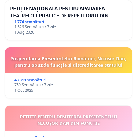
PETIȚIE NAȚIONALĂ PENTRU APĂRAREA
TEATRELOR PUBLICE DE REPERTORIU DIN
ROMÂNIA
1 774 semnături
1 526 Semnături / 7 zile
1 Aug 2026
Suspendarea Președintelui României, Nicușor Dan,
pentru abuz de funcție și discreditarea statului
48 319 semnături
759 Semnături / 7 zile
1 Oct 2025
PETIȚIE PENTRU DEMITEREA PREȘEDINTELUI
NICUȘOR DAN DIN FUNCȚIE