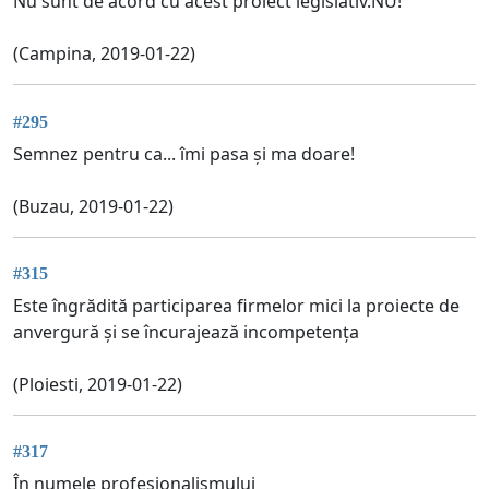
Nu sunt de acord cu acest proiect legislativ.NU!
(Campina, 2019-01-22)
#295
Semnez pentru ca... îmi pasa și ma doare!
(Buzau, 2019-01-22)
#315
Este îngrădită participarea firmelor mici la proiecte de
anvergură și se încurajează incompetența
(Ploiesti, 2019-01-22)
#317
În numele profesionalismului