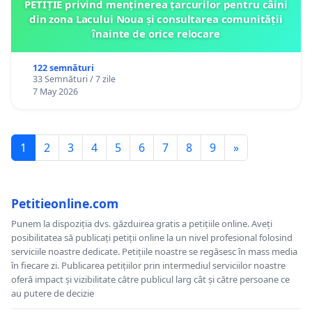
PETIȚIE privind menținerea țarcurilor pentru câini
din zona Lacului Noua și consultarea comunității
înainte de orice relocare
122 semnături
33 Semnături / 7 zile
7 May 2026
1
2
3
4
5
6
7
8
9
»
Petitieonline.com
Punem la dispoziția dvs. găzduirea gratis a petițiile online. Aveți
posibilitatea să publicați petiții online la un nivel profesional folosind
serviciile noastre dedicate. Petițiile noastre se regăsesc în mass media
în fiecare zi. Publicarea petițiilor prin intermediul serviciilor noastre
oferă impact și vizibilitate către publicul larg cât și către persoane ce
au putere de decizie