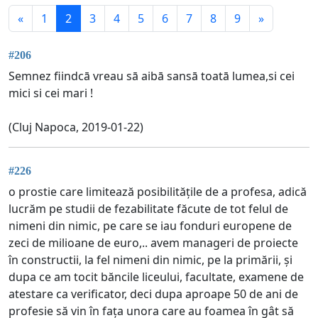
«
1
2
3
4
5
6
7
8
9
»
#206
Semnez fiindcā vreau sā aibā sansā toatā lumea,si cei
mici si cei mari !
(Cluj Napoca, 2019-01-22)
#226
o prostie care limitează posibilitățile de a profesa, adică
lucrăm pe studii de fezabilitate făcute de tot felul de
nimeni din nimic, pe care se iau fonduri europene de
zeci de milioane de euro,.. avem manageri de proiecte
în constructii, la fel nimeni din nimic, pe la primării, și
dupa ce am tocit băncile liceului, facultate, examene de
atestare ca verificator, deci dupa aproape 50 de ani de
profesie să vin în fața unora care au foamea în gât să