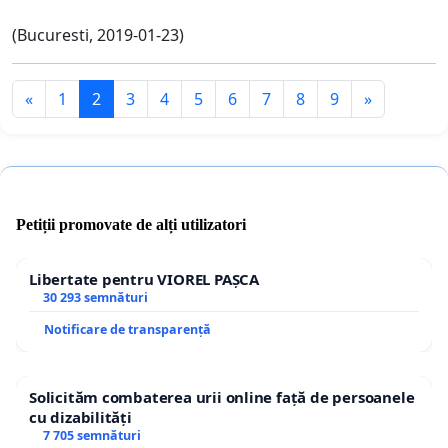
(Bucuresti, 2019-01-23)
«
1
2
3
4
5
6
7
8
9
»
Petiții promovate de alți utilizatori
Libertate pentru VIOREL PAȘCA
30 293 semnături
Notificare de transparență
Solicităm combaterea urii online față de persoanele
cu dizabilități
7 705 semnături