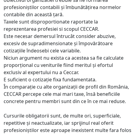
obiectivul organizatiei trebuie să fie formarea
profesioniștilor contabili și îmbunătățirea normelor
contabile din această țară.
Taxele sunt disproportionate raportate la
reprezentarea profesiei si scopul CECCAR.
Este necesar demersul întrucât consider abuzive,
excesiv de supradimensionate și împovărătoare
cotizațiile îndeosebi cele variabile.
Niciun argument nu exista ca acestea sa fie calculate
proporțional cu veniturile fiind meritul și efortul
exclusiv al expertului nu a Ceccar.
E suficient o cotizație fixa fundamentata.
În comparație cu alte organizații de profil din România,
CECCAR percepe cele mai mari taxe, însă beneficiile
concrete pentru membri sunt din ce în ce mai reduse.
Cursurile obligatorii sunt, de multe ori, superficiale,
repetitive și neactualizate, iar sprijinul real oferit
profesioniștilor este aproape inexistent multe fara folos