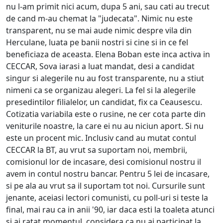
nu l-am primit nici acum, dupa 5 ani, sau cati au trecut
de cand m-au chemat la "judecata". Nimic nu este
transparent, nu se mai aude nimic despre vila din
Herculane, luata pe banii nostri si cine si in ce fel
beneficiaza de aceasta. Elena Boban este inca activa in
CECCAR, Sova iarasi a luat mandat, desi a candidat
singur si alegerile nu au fost transparente, nu a stiut
nimeni ca se organizau alegeri. La fel si la alegerile
presedintilor filialelor, un candidat, fix ca Ceausescu.
Cotizatia variabila este o rusine, ne cer cota parte din
veniturile noastre, la care ei nu au niciun aport. Si nu
este un procent mic. Inclusiv cand au mutat contul
CECCAR la BT, au vrut sa suportam noi, membrii,
comisionul lor de incasare, desi comisionul nostru il
avem in contul nostru bancar. Pentru 5 lei de incasare,
si pe ala au vrut sa il suportam tot noi. Cursurile sunt
jenante, aceiasi lectori comunisti, cu poll-uri si teste la
final, mai rau ca in anii '90, iar daca esti la toaleta atunci
si ai ratat momentul, considera ca nu ai participat la