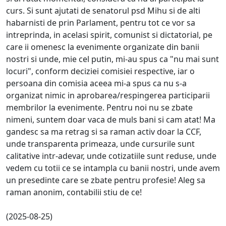
curs. Si sunt ajutati de senatorul psd Mihu si de alti
habarnisti de prin Parlament, pentru tot ce vor sa
intreprinda, in acelasi spirit, comunist si dictatorial, pe
care ii omenesc la evenimente organizate din banii
nostri si unde, mie cel putin, mi-au spus ca "nu mai sunt
locuri", conform deciziei comisiei respective, iar o
persoana din comisia aceea mi-a spus ca nu s-a
organizat nimic in aprobarea/respingerea participarii
membrilor la evenimente. Pentru noi nu se zbate
nimeni, suntem doar vaca de muls bani si cam atat! Ma
gandesc sa ma retrag si sa raman activ doar la CCF,
unde transparenta primeaza, unde cursurile sunt
calitative intr-adevar, unde cotizatiile sunt reduse, unde
vedem cu totii ce se intampla cu banii nostri, unde avem
un presedinte care se zbate pentru profesie! Aleg sa
raman anonim, contabilii stiu de ce!
(2025-08-25)