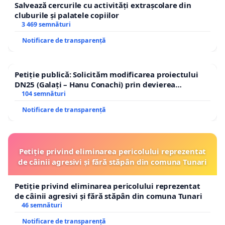
Salvează cercurile cu activități extrașcolare din
cluburile și palatele copiilor
3 469 semnături
Notificare de transparență
Petiție publică: Solicităm modificarea proiectului
DN25 (Galați – Hanu Conachi) prin devierea
traseului în afara localităților!
104 semnături
Notificare de transparență
Petiție privind eliminarea pericolului reprezentat
de câinii agresivi și fără stăpân din comuna Tunari
Petiție privind eliminarea pericolului reprezentat
de câinii agresivi și fără stăpân din comuna Tunari
46 semnături
Notificare de transparență