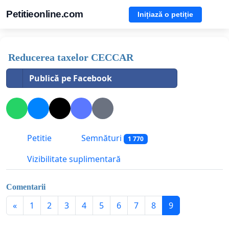
Petitieonline.com
Inițiază o petiție
Reducerea taxelor CECCAR
Publică pe Facebook
Petitie
Semnături
1 770
Vizibilitate suplimentară
Comentarii
«
1
2
3
4
5
6
7
8
9