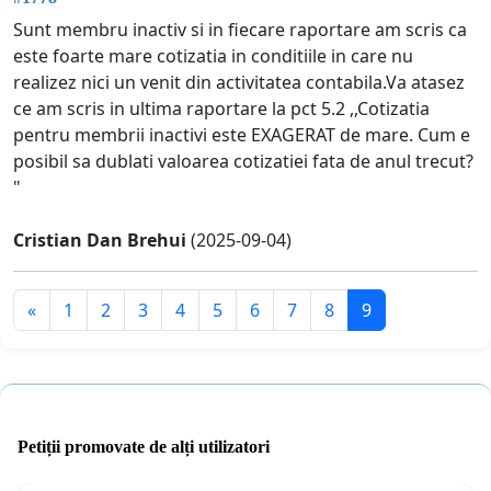
Sunt membru inactiv si in fiecare raportare am scris ca
este foarte mare cotizatia in conditiile in care nu
realizez nici un venit din activitatea contabila.Va atasez
ce am scris in ultima raportare la pct 5.2 ,,Cotizatia
pentru membrii inactivi este EXAGERAT de mare. Cum e
posibil sa dublati valoarea cotizatiei fata de anul trecut?
"
Cristian Dan Brehui
(2025-09-04)
«
1
2
3
4
5
6
7
8
9
Petiții promovate de alți utilizatori