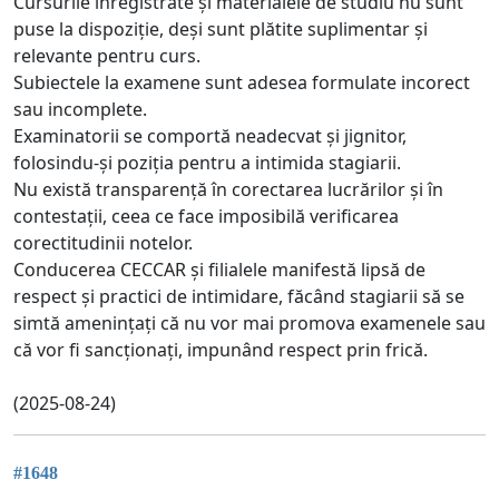
Cursurile înregistrate și materialele de studiu nu sunt
puse la dispoziție, deși sunt plătite suplimentar și
relevante pentru curs.
Subiectele la examene sunt adesea formulate incorect
sau incomplete.
Examinatorii se comportă neadecvat și jignitor,
folosindu-și poziția pentru a intimida stagiarii.
Nu există transparență în corectarea lucrărilor și în
contestații, ceea ce face imposibilă verificarea
corectitudinii notelor.
Conducerea CECCAR și filialele manifestă lipsă de
respect și practici de intimidare, făcând stagiarii să se
simtă amenințați că nu vor mai promova examenele sau
că vor fi sancționați, impunând respect prin frică.
(2025-08-24)
#1648