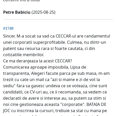
Petre Babiciu
(2025-08-25)
#1749
Sincer. M-a socat sa vad ca CECCAR-ul are randamentul
unei corporatii superprofitabile. Culmea, nu dintr-un
patent sau resursa rara si foarte cautata, ci din
cotizatiile membrilor.
Ce ma deranjeaza la acest CECCAR?
Comunicarea aproape imposibila, Lipsa de
transparenta, Alegeri facute parca pe sub masa, m-am
trezit cu cate un mail ca "azi si maine e zi de vot la
sediu" fara sa gasesc undeva ce se voteaza, cine sunt
candidatii, ce CV-uri au, ce ii recomanda, sa vedem ce
declaratii de avere si interese au, sa putem sa stim si
noi cine gestioneaza aceasta "corporatie". BATAIA DE
JOC cu inscrirea la cursuri, trebuie sa stai cu mana pe