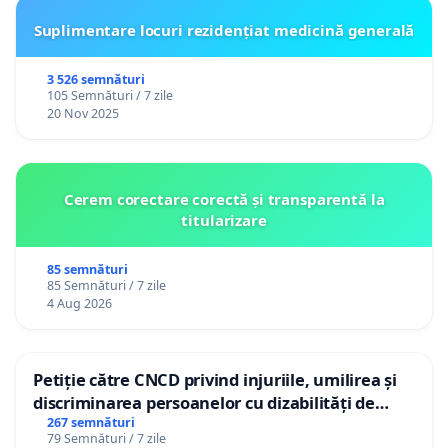
Suplimentare locuri rezidențiat medicină generală
3 526 semnături
105 Semnături / 7 zile
20 Nov 2025
Cerem corectare corectă și transparentă la
titularizare
85 semnături
85 Semnături / 7 zile
4 Aug 2026
Petiție către CNCD privind injuriile, umilirea și
discriminarea persoanelor cu dizabilități de
către utilizatorul TikTok „Gorici”
267 semnături
79 Semnături / 7 zile