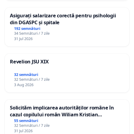
Asigurați salarizare corectă pentru psihologii
din DGASPC și spitale
192 semnături
34 Semnături / 7 zile
31 Jul 2026
Revelion JSU XIX
32 semnături
32 Semnături / 7 zile
3 Aug 2026
Solicităm implicarea autorităților române în
cazul copilului român Wiliam Kristian
Gheorghe, aflat în plasament în Danemarca de
55 semnături
32 Semnături / 7 zile
12 ani
31 Jul 2026