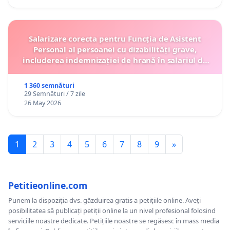
Salarizare corecta pentru Funcția de Asistent
Personal al persoanei cu dizabilități grave,
includerea indemnizației de hrană în salariul de
bază lunar și protejarea gradațiilor de vechime
1 360 semnături
29 Semnături / 7 zile
26 May 2026
1
2
3
4
5
6
7
8
9
»
Petitieonline.com
Punem la dispoziția dvs. găzduirea gratis a petițiile online. Aveți
posibilitatea să publicați petiții online la un nivel profesional folosind
serviciile noastre dedicate. Petițiile noastre se regăsesc în mass media