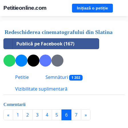
Petitieonline.com
Inițiază o petiție
Redeschiderea cinematografului din Slatina
Publică pe Facebook (167)
Petitie
Semnături
1 202
Vizibilitate suplimentară
Comentarii
«
1
2
3
4
5
6
7
»