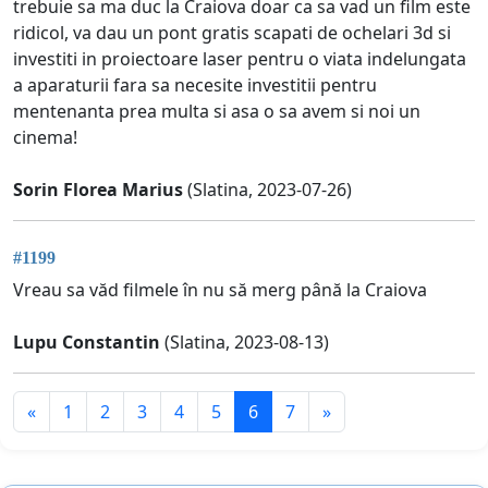
trebuie sa ma duc la Craiova doar ca sa vad un film este
ridicol, va dau un pont gratis scapati de ochelari 3d si
investiti in proiectoare laser pentru o viata indelungata
a aparaturii fara sa necesite investitii pentru
mentenanta prea multa si asa o sa avem si noi un
cinema!
Sorin Florea Marius
(Slatina, 2023-07-26)
#1199
Vreau sa văd filmele în nu să merg până la Craiova
Lupu Constantin
(Slatina, 2023-08-13)
«
1
2
3
4
5
6
7
»