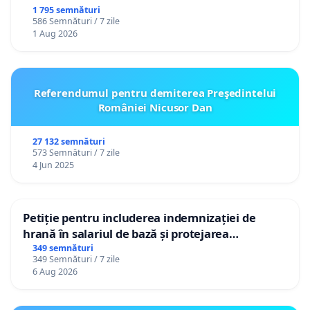
ROMÂNIA
1 795 semnături
586 Semnături / 7 zile
1 Aug 2026
Referendumul pentru demiterea Preşedintelui
României Nicusor Dan
27 132 semnături
573 Semnături / 7 zile
4 Jun 2025
Petiție pentru includerea indemnizației de
hrană în salariul de bază și protejarea
gradațiilor de vechime pentru asistenții
349 semnături
349 Semnături / 7 zile
personali
6 Aug 2026