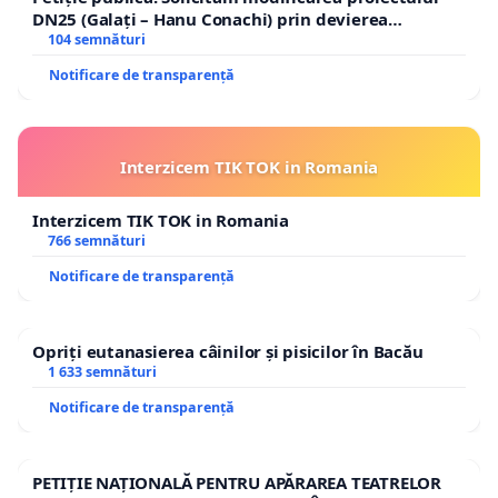
DN25 (Galați – Hanu Conachi) prin devierea
traseului în afara localităților!
104 semnături
Notificare de transparență
Interzicem TIK TOK in Romania
Interzicem TIK TOK in Romania
766 semnături
Notificare de transparență
Opriți eutanasierea câinilor și pisicilor în Bacău
1 633 semnături
Notificare de transparență
PETIȚIE NAȚIONALĂ PENTRU APĂRAREA TEATRELOR