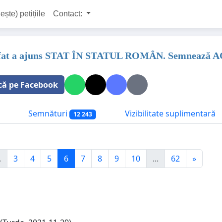
ește) petițiile
Contact:
fat a ajuns STAT ÎN STATUL ROMÂN. Semnează AC
că pe Facebook
Semnături
Vizibilitate suplimentară
12 243
.
3
4
5
6
7
8
9
10
...
62
»