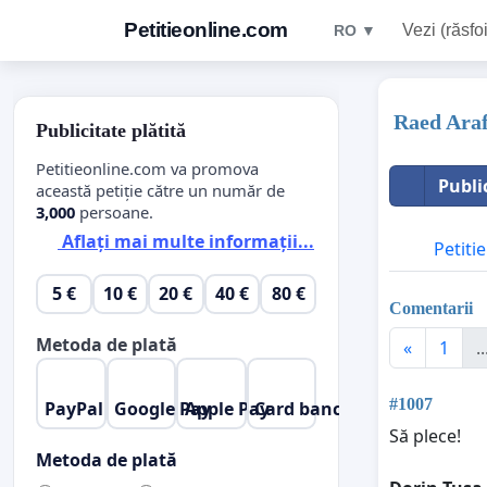
Petitieonline.com
Vezi (răsfoi
RO ▼
Raed Ara
Publicitate plătită
Petitieonline.com va promova
Publi
această petiție către un număr de
3,000
persoane.
Aflați mai multe informații...
Petitie
5 €
10 €
20 €
40 €
80 €
Comentarii
Metoda de plată
«
1
..
#1007
PayPal
Google Pay
Apple Pay
Card bancar
Să plece!
Metoda de plată