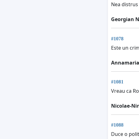
Nea distrus
Georgian N
#1078
Este un cri
Annamaria
#1081
Vreau ca Ro
Nicolae-Ni
#1088
Duce o polit