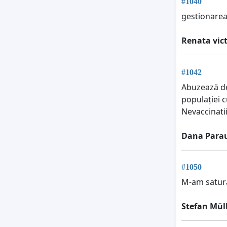
#1040
gestionarea 
Renata vic
#1042
Abuzează de 
populației c
Nevaccinatii 
Dana Para
#1050
M-am satura
Stefan Mül