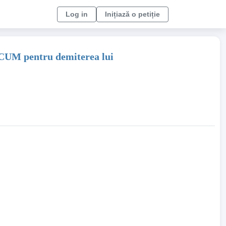
Log in
Inițiază o petiție
UM pentru demiterea lui