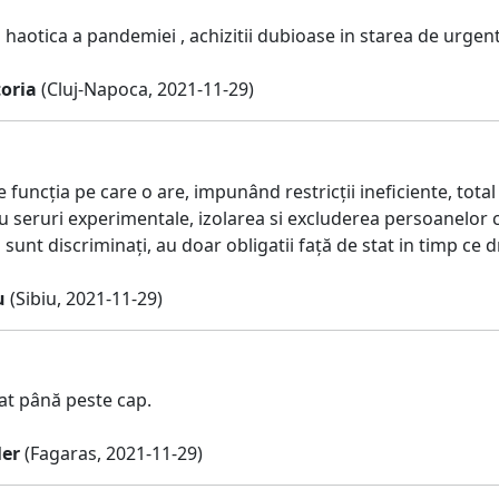
haotica a pandemiei , achizitii dubioase in starea de urgent
toria
(Cluj-Napoca, 2021-11-29)
funcția pe care o are, impunând restricții ineficiente, tota
u seruri experimentale, izolarea si excluderea persoanelor ca
sunt discriminați, au doar obligatii față de stat in timp ce dre
u
(Sibiu, 2021-11-29)
t până peste cap.
ler
(Fagaras, 2021-11-29)