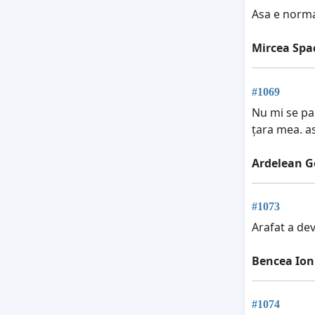
Asa e norma
Mircea Spa
#1069
Nu mi se pa
țara mea. a
Ardelean G
#1073
Arafat a dev
Bencea Ion
#1074