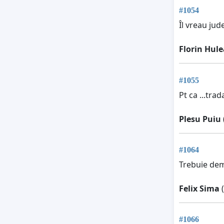
#1054
Îl vreau jud
Florin Hule
#1055
Pt ca ...tra
Plesu Puiu
#1064
Trebuie dem
Felix Sima
(
#1066