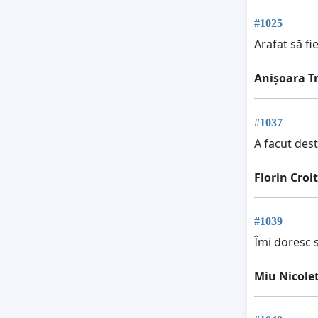
#1025
Arafat să fi
Anișoara T
#1037
A facut dest
Florin Croi
#1039
Îmi doresc s
Miu Nicole