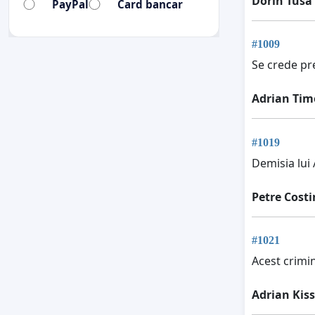
Dorin Tusa
PayPal
Card bancar
#1009
Se crede pr
Adrian Tim
#1019
Demisia lui 
Petre Costi
#1021
Acest crimin
Adrian Kiss