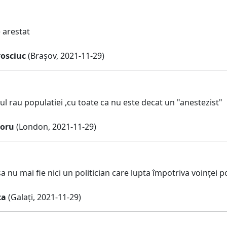
e arestat
rosciuc
(Brașov, 2021-11-29)
ul rau populatiei ,cu toate ca nu este decat un "anestezist"
toru
(London, 2021-11-29)
a nu mai fie nici un politician care lupta împotriva voinței po
ta
(Galați, 2021-11-29)