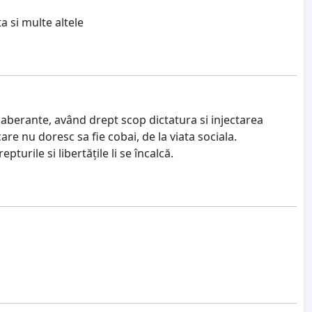
a si multe altele
l aberante, având drept scop dictatura si injectarea
re nu doresc sa fie cobai, de la viata sociala.
pturile si libertățile li se încalcă.