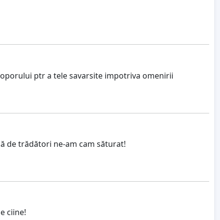
porului ptr a tele savarsite impotriva omenirii
că de trădători ne-am cam săturat!
e ciine!