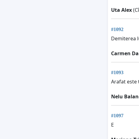
Uta Alex
(C
#1092
Demiterea l
Carmen Da
#1093
Arafat este 
Nelu Balan
#1097
E