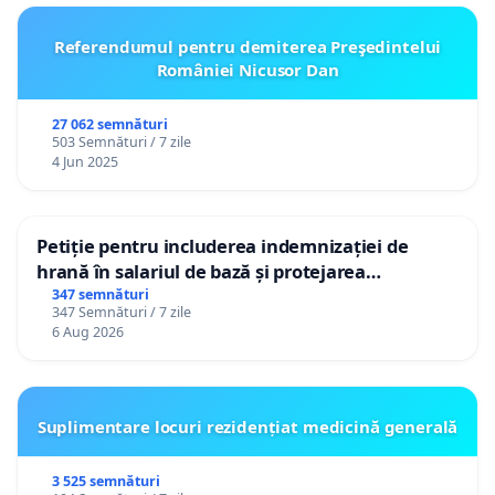
Referendumul pentru demiterea Preşedintelui
României Nicusor Dan
27 062 semnături
503 Semnături / 7 zile
4 Jun 2025
Petiție pentru includerea indemnizației de
hrană în salariul de bază și protejarea
gradațiilor de vechime pentru asistenții
347 semnături
347 Semnături / 7 zile
personali
6 Aug 2026
Suplimentare locuri rezidențiat medicină generală
3 525 semnături