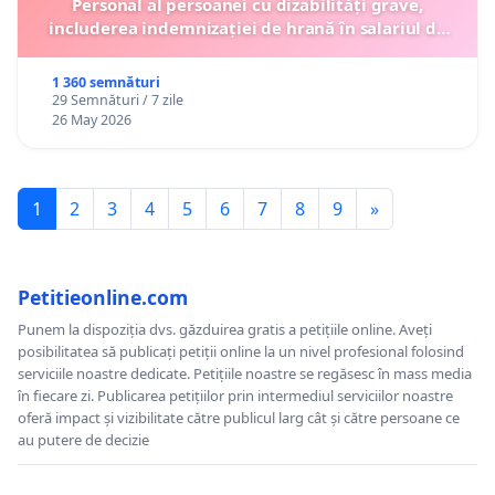
Personal al persoanei cu dizabilități grave,
includerea indemnizației de hrană în salariul de
bază lunar și protejarea gradațiilor de vechime
1 360 semnături
29 Semnături / 7 zile
26 May 2026
1
2
3
4
5
6
7
8
9
»
Petitieonline.com
Punem la dispoziția dvs. găzduirea gratis a petițiile online. Aveți
posibilitatea să publicați petiții online la un nivel profesional folosind
serviciile noastre dedicate. Petițiile noastre se regăsesc în mass media
în fiecare zi. Publicarea petițiilor prin intermediul serviciilor noastre
oferă impact și vizibilitate către publicul larg cât și către persoane ce
au putere de decizie