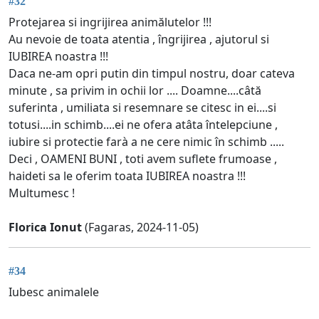
#32
Protejarea si ingrijirea animălutelor !!!
Au nevoie de toata atentia , îngrijirea , ajutorul si
IUBIREA noastra !!!
Daca ne-am opri putin din timpul nostru, doar cateva
minute , sa privim in ochii lor .... Doamne....câtă
suferinta , umiliata si resemnare se citesc in ei....si
totusi....in schimb....ei ne ofera atâta întelepciune ,
iubire si protectie farà a ne cere nimic în schimb .....
Deci , OAMENI BUNI , toti avem suflete frumoase ,
haideti sa le oferim toata IUBIREA noastra !!!
Multumesc !
Florica Ionut
(Fagaras, 2024-11-05)
#34
Iubesc animalele