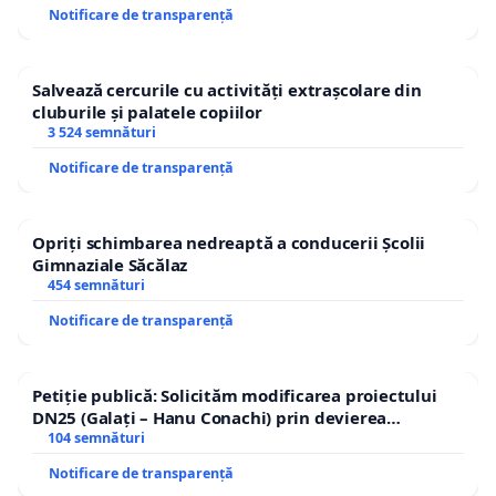
Notificare de transparență
Salvează cercurile cu activități extrașcolare din
cluburile și palatele copiilor
3 524 semnături
Notificare de transparență
Opriți schimbarea nedreaptă a conducerii Școlii
Gimnaziale Săcălaz
454 semnături
Notificare de transparență
Petiție publică: Solicităm modificarea proiectului
DN25 (Galați – Hanu Conachi) prin devierea
traseului în afara localităților!
104 semnături
Notificare de transparență