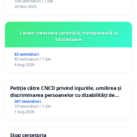
104 Semnături / 7 zile
20 Nov 2025
Cerem corectare corectă și transparentă la
titularizare
83 semnături
83 Semnături / 7 zile
4 Aug 2026
Petiție către CNCD privind injuriile, umilirea și
discriminarea persoanelor cu dizabilități de
către utilizatorul TikTok „Gorici”
267 semnături
79 Semnături / 7 zile
1 Aug 2026
Stop cerșetoria