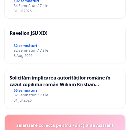
192 semnături
34 Semnături / 7 zile
31 Jul 2026
Revelion JSU XIX
32 semnături
32 Semnături / 7 zile
3 Aug 2026
Solicităm implicarea autorităților române în
cazul copilului român Wiliam Kristian
Gheorghe, aflat în plasament în Danemarca de
55 semnături
32 Semnături / 7 zile
12 ani
31 Jul 2026
Salarizare corecta pentru Funcția de Asistent