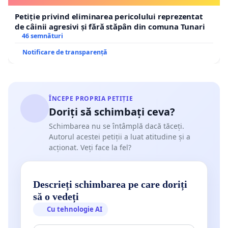
Petiție privind eliminarea pericolului reprezentat
de câinii agresivi și fără stăpân din comuna Tunari
46 semnături
Notificare de transparență
ÎNCEPE PROPRIA PETIȚIE
Doriți să schimbați ceva?
Schimbarea nu se întâmplă dacă tăceți.
Autorul acestei petiții a luat atitudine și a
acționat. Veți face la fel?
Descrieți schimbarea pe care doriți
să o vedeți
Cu tehnologie AI