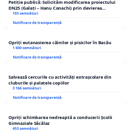
Petiție publică: Solicităm modificarea proiectului
DN25 (Galați – Hanu Conachi) prin devierea
traseului în afara localităților!
103 semnături
Notificare de transparență
Opriți eutanasierea câinilor și pisicilor în Bacău
1 600 semnături
Notificare de transparență
Salvează cercurile cu activități extrașcolare din
cluburile și palatele copiilor
3 166 semnături
Notificare de transparență
Opriți schimbarea nedreaptă a conducerii Școlii
Gimnaziale Săcălaz
453 semnături