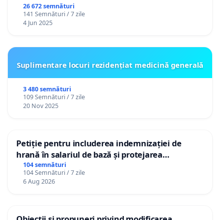
26 672 semnături
141 Semnături / 7 zile
4 Jun 2025
Suplimentare locuri rezidențiat medicină generală
3 480 semnături
109 Semnături / 7 zile
20 Nov 2025
Petiție pentru includerea indemnizației de
hrană în salariul de bază și protejarea
gradațiilor de vechime pentru asistenții
104 semnături
104 Semnături / 7 zile
personali
6 Aug 2026
Obiecții și propuneri privind modificarea