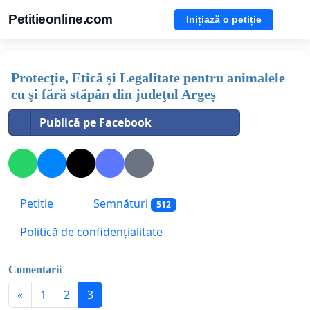
Petitieonline.com
Inițiază o petiție
Protecţie, Etică şi Legalitate pentru animalele
cu şi fără stăpân din judeţul Argeș
Publică pe Facebook
Petitie
Semnături
512
Politică de confidențialitate
Comentarii
«
1
2
3