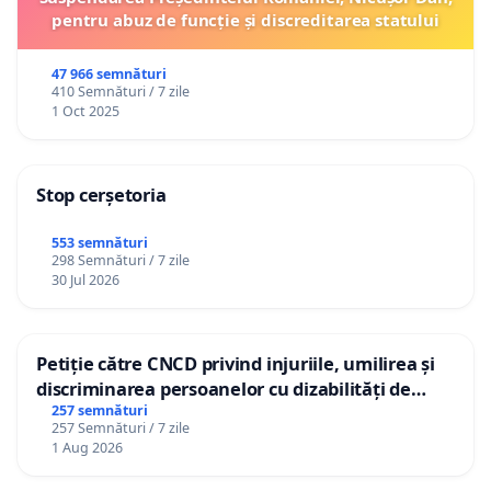
pentru abuz de funcție și discreditarea statului
47 966 semnături
410 Semnături / 7 zile
1 Oct 2025
Stop cerșetoria
553 semnături
298 Semnături / 7 zile
30 Jul 2026
Petiție către CNCD privind injuriile, umilirea și
discriminarea persoanelor cu dizabilități de
către utilizatorul TikTok „Gorici”
257 semnături
257 Semnături / 7 zile
1 Aug 2026