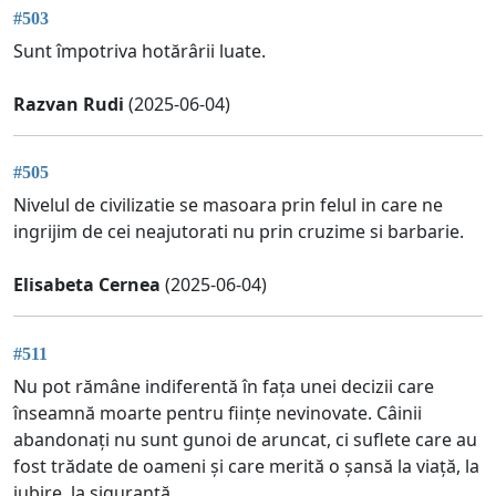
#503
Sunt împotriva hotărârii luate.
Razvan Rudi
(2025-06-04)
#505
Nivelul de civilizatie se masoara prin felul in care ne
ingrijim de cei neajutorati nu prin cruzime si barbarie.
Elisabeta Cernea
(2025-06-04)
#511
Nu pot rămâne indiferentă în fața unei decizii care
înseamnă moarte pentru ființe nevinovate. Câinii
abandonați nu sunt gunoi de aruncat, ci suflete care au
fost trădate de oameni și care merită o șansă la viață, la
iubire, la siguranță.