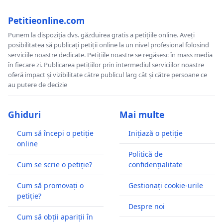
Petitieonline.com
Punem la dispoziția dvs. găzduirea gratis a petițiile online. Aveți
posibilitatea să publicați petiții online la un nivel profesional folosind
serviciile noastre dedicate. Petițiile noastre se regăsesc în mass media
în fiecare zi. Publicarea petițiilor prin intermediul serviciilor noastre
oferă impact și vizibilitate către publicul larg cât și către persoane ce
au putere de decizie
Ghiduri
Mai multe
Cum să începi o petiție
Inițiază o petiție
online
Politică de
Cum se scrie o petiție?
confidențialitate
Cum să promovați o
Gestionați cookie-urile
petiție?
Despre noi
Cum să obții apariții în