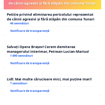
de câinii agresivi și fără stăpân din comuna Tunari
Petiție privind eliminarea pericolului reprezentat
de câinii agresivi și fără stăpân din comuna Tunari
46 semnături
Notificare de transparență
Salvați Opera Brașov! Cerem demiterea
managerului interimar, Petrean Lucian-Marius!
1 890 semnături
Notificare de transparență
Lidl: Mai multe cărucioare mici, mai puține mari!
7 semnături
Notificare de transparență