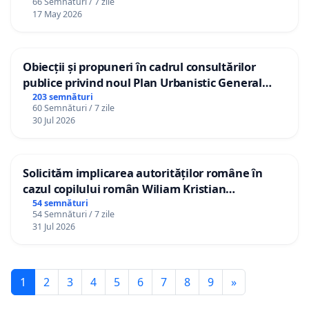
66 Semnături / 7 zile
17 May 2026
Obiecții și propuneri în cadrul consultărilor
publice privind noul Plan Urbanistic General
(PUG) Ialoveni
203 semnături
60 Semnături / 7 zile
30 Jul 2026
Solicităm implicarea autorităților române în
cazul copilului român Wiliam Kristian
Gheorghe, aflat în plasament în Danemarca de
54 semnături
54 Semnături / 7 zile
12 ani
31 Jul 2026
1
2
3
4
5
6
7
8
9
»