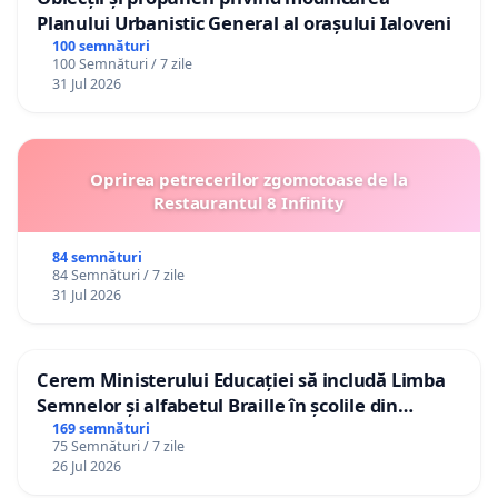
Planului Urbanistic General al orașului Ialoveni
100 semnături
100 Semnături / 7 zile
31 Jul 2026
Oprirea petrecerilor zgomotoase de la
Restaurantul 8 Infinity
84 semnături
84 Semnături / 7 zile
31 Jul 2026
Cerem Ministerului Educației să includă Limba
Semnelor și alfabetul Braille în școlile din
Republica Moldova!
169 semnături
75 Semnături / 7 zile
26 Jul 2026