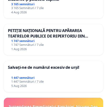
3 165 semnături
3 165 Semnături / 7 zile
4 Aug 2026
PETIȚIE NAȚIONALĂ PENTRU APĂRAREA
TEATRELOR PUBLICE DE REPERTORIU DIN
ROMÂNIA
1 747 semnături
1 747 Semnături / 7 zile
1 Aug 2026
Salvați-ne de numărul excesiv de urși!
1 447 semnături
1 447 Semnături / 7 zile
5 Aug 2026
Suspendarea Președintelui României, Nicușor Dan,