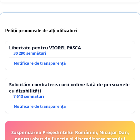
Petiții promovate de alți utilizatori
Libertate pentru VIOREL PAȘCA
30 290 semnături
Notificare de transparență
Solicităm combaterea urii online față de persoanele
cu dizabilități
7 613 semnături
Notificare de transparență
Suspendarea Președintelui României, Nicușor Dan,
pentru abuz de funcție și discreditarea statului