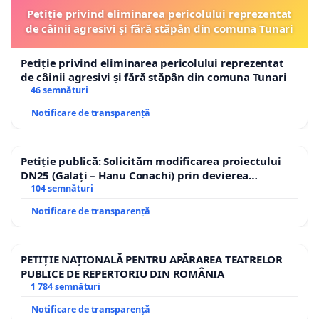
Petiție privind eliminarea pericolului reprezentat
de câinii agresivi și fără stăpân din comuna Tunari
Petiție privind eliminarea pericolului reprezentat
de câinii agresivi și fără stăpân din comuna Tunari
46 semnături
Notificare de transparență
Petiție publică: Solicităm modificarea proiectului
DN25 (Galați – Hanu Conachi) prin devierea
traseului în afara localităților!
104 semnături
Notificare de transparență
PETIȚIE NAȚIONALĂ PENTRU APĂRAREA TEATRELOR
PUBLICE DE REPERTORIU DIN ROMÂNIA
1 784 semnături
Notificare de transparență