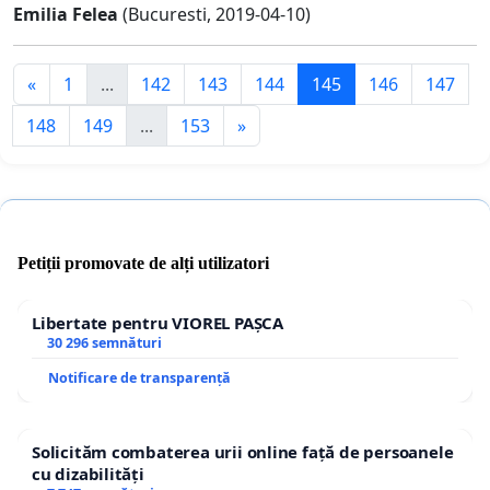
Emilia Felea
(Bucuresti, 2019-04-10)
«
1
...
142
143
144
145
146
147
148
149
...
153
»
Petiții promovate de alți utilizatori
Libertate pentru VIOREL PAȘCA
30 296 semnături
Notificare de transparență
Solicităm combaterea urii online față de persoanele
cu dizabilități