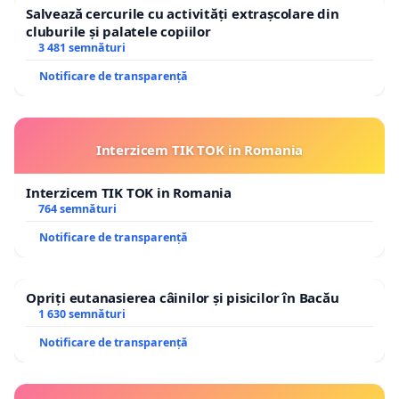
Salvează cercurile cu activități extrașcolare din
cluburile și palatele copiilor
3 481 semnături
Notificare de transparență
Interzicem TIK TOK in Romania
Interzicem TIK TOK in Romania
764 semnături
Notificare de transparență
Opriți eutanasierea câinilor și pisicilor în Bacău
1 630 semnături
Notificare de transparență