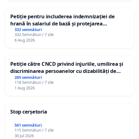
Petiție pentru includerea indemnizației de
hrană în salariul de bază și protejarea
gradațiilor de vechime pentru asistenții
332 semnături
332 Semnături / 7 zile
personali
6 Aug 2026
Petiție către CNCD privind injuriile, umilirea și
discriminarea persoanelor cu dizabilități de
către utilizatorul TikTok „Gorici”
265 semnături
118 Semnături / 7 zile
1 Aug 2026
Stop cerșetoria
561 semnături
115 Semnături / 7 zile
30 Jul 2026