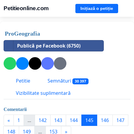
Petitieonline.com
Inițiază o petiție
ProGeografia
Publică pe Facebook (6750)
Petitie
Semnături
30 397
Vizibilitate suplimentară
Comentarii
«
1
...
142
143
144
145
146
147
148
149
...
153
»