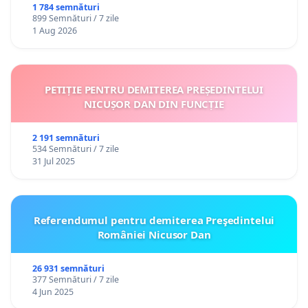
ROMÂNIA
1 784 semnături
899 Semnături / 7 zile
1 Aug 2026
PETIȚIE PENTRU DEMITEREA PREȘEDINTELUI
NICUȘOR DAN DIN FUNCȚIE
2 191 semnături
534 Semnături / 7 zile
31 Jul 2025
Referendumul pentru demiterea Preşedintelui
României Nicusor Dan
26 931 semnături
377 Semnături / 7 zile
4 Jun 2025