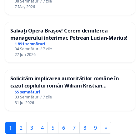
38 Semnături / 7 zile
7 May 2026
Salvați Opera Brașov! Cerem demiterea
managerului interimar, Petrean Lucian-Marius!
1 891 semnături
34 Semnături / 7 zile
27 Jun 2026
Solicităm implicarea autorităților române în
cazul copilului român Wiliam Kristian
Gheorghe, aflat în plasament în Danemarca de
55 semnături
33 Semnături / 7 zile
12 ani
31 Jul 2026
1
2
3
4
5
6
7
8
9
»