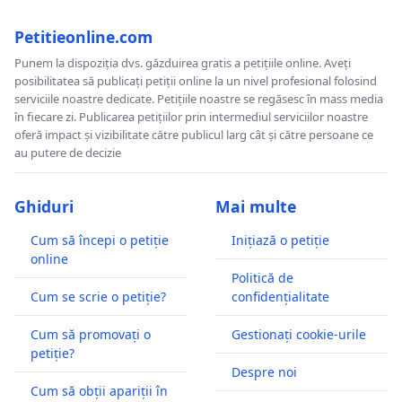
Petitieonline.com
Punem la dispoziția dvs. găzduirea gratis a petițiile online. Aveți
posibilitatea să publicați petiții online la un nivel profesional folosind
serviciile noastre dedicate. Petițiile noastre se regăsesc în mass media
în fiecare zi. Publicarea petițiilor prin intermediul serviciilor noastre
oferă impact și vizibilitate către publicul larg cât și către persoane ce
au putere de decizie
Ghiduri
Mai multe
Cum să începi o petiție
Inițiază o petiție
online
Politică de
Cum se scrie o petiție?
confidențialitate
Cum să promovați o
Gestionați cookie-urile
petiție?
Despre noi
Cum să obții apariții în