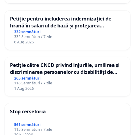
Petiție pentru includerea indemnizației de
hrană în salariul de bază și protejarea
gradațiilor de vechime pentru asistenții
332 semnături
332 Semnături / 7 zile
personali
6 Aug 2026
Petiție către CNCD privind injuriile, umilirea și
discriminarea persoanelor cu dizabilități de
către utilizatorul TikTok „Gorici”
265 semnături
118 Semnături / 7 zile
1 Aug 2026
Stop cerșetoria
561 semnături
115 Semnături / 7 zile
30 Jul 2026