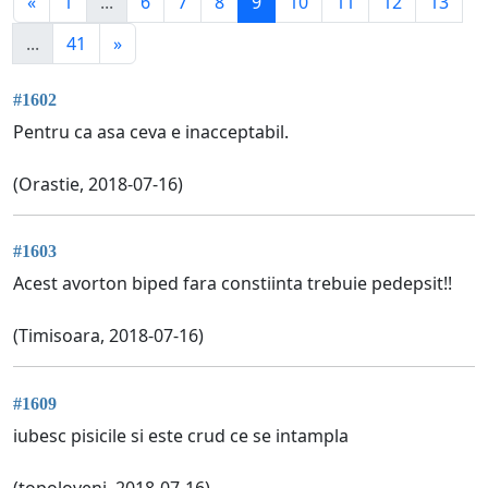
«
1
...
6
7
8
9
10
11
12
13
...
41
»
#1602
Pentru ca asa ceva e inacceptabil.
(Orastie, 2018-07-16)
#1603
Acest avorton biped fara constiinta trebuie pedepsit!!
(Timisoara, 2018-07-16)
#1609
iubesc pisicile si este crud ce se intampla
(topoloveni, 2018-07-16)