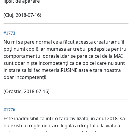
lipsit de aparare
(Cluj, 2018-07-16)
#1773
Nu mi se pare normal ce a făcut aceasta creatura(nu îl
poți numi copil),iar mumasa ar trebui pedepsita pentru
comportamentul odraslei,dar se pare ca cei de la MAI
sunt doar niște incompetenți ca de obicei care nu sunt
in stare sa își fac meseria.RUSINE,asta e țara noastră
doar incompetenți!
(Orastie, 2018-07-16)
#1776
Este inadmisibil ca intr-o tara civilizata, in anul 2018, sa
nu existe o reglementare legala a dreptului la viata a