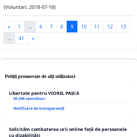
(Voluntari, 2018-07-16)
«
1
...
6
7
8
9
10
11
12
13
...
41
»
Petiții promovate de alți utilizatori
Libertate pentru VIOREL PAȘCA
30 296 semnături
Notificare de transparență
Solicităm combaterea urii online față de persoanele
cu dizabilități