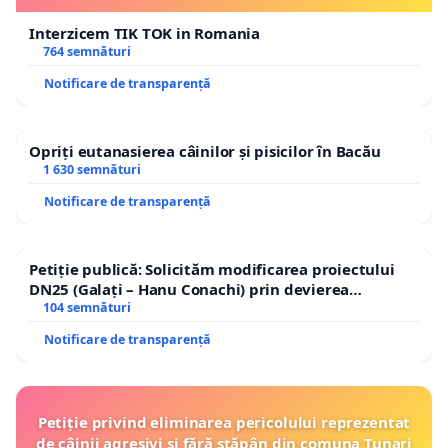
Interzicem TIK TOK in Romania
764 semnături
Notificare de transparență
Opriți eutanasierea câinilor și pisicilor în Bacău
1 630 semnături
Notificare de transparență
Petiție publică: Solicităm modificarea proiectului
DN25 (Galați – Hanu Conachi) prin devierea
traseului în afara localităților!
104 semnături
Notificare de transparență
Petiție privind eliminarea pericolului reprezentat
de câinii agresivi și fără stăpân din comuna Tunari