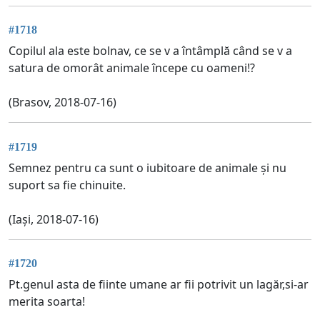
#1718
Copilul ala este bolnav, ce se v a întâmplă când se v a
satura de omorât animale începe cu oameni!?
(Brasov, 2018-07-16)
#1719
Semnez pentru ca sunt o iubitoare de animale și nu
suport sa fie chinuite.
(Iași, 2018-07-16)
#1720
Pt.genul asta de fiinte umane ar fii potrivit un lagăr,si-ar
merita soarta!