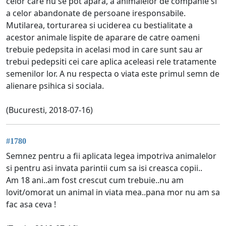
celor care nu se pot apara, a animalelor de companie si
a celor abandonate de persoane iresponsabile.
Mutilarea, torturarea si uciderea cu bestialitate a
acestor animale lispite de aparare de catre oameni
trebuie pedepsita in acelasi mod in care sunt sau ar
trebui pedepsiti cei care aplica aceleasi rele tratamente
semenilor lor. A nu respecta o viata este primul semn de
alienare psihica si sociala.
(Bucuresti, 2018-07-16)
#1780
Semnez pentru a fii aplicata legea impotriva animalelor
si pentru asi invata parintii cum sa isi creasca copii..
Am 18 ani..am fost crescut cum trebuie..nu am
lovit/omorat un animal in viata mea..pana mor nu am sa
fac asa ceva !