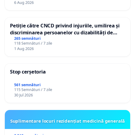
6 Aug 2026
Petiție către CNCD privind injuriile, umilirea și
discriminarea persoanelor cu dizabilități de
către utilizatorul TikTok „Gorici”
265 semnături
118 Semnături / 7 zile
1 Aug 2026
Stop cerșetoria
561 semnături
115 Semnături / 7 zile
30 Jul 2026
Suplimentare locuri rezidențiat medicină generală