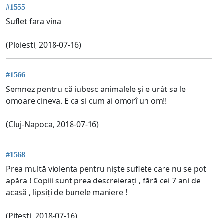
#1555
Suflet fara vina
(Ploiesti, 2018-07-16)
#1566
Semnez pentru că iubesc animalele și e urât sa le
omoare cineva. E ca si cum ai omorî un om!!
(Cluj-Napoca, 2018-07-16)
#1568
Prea multă violenta pentru niște suflete care nu se pot
apăra ! Copiii sunt prea descreierați , fără cei 7 ani de
acasă , lipsiți de bunele maniere !
(Pitești, 2018-07-16)