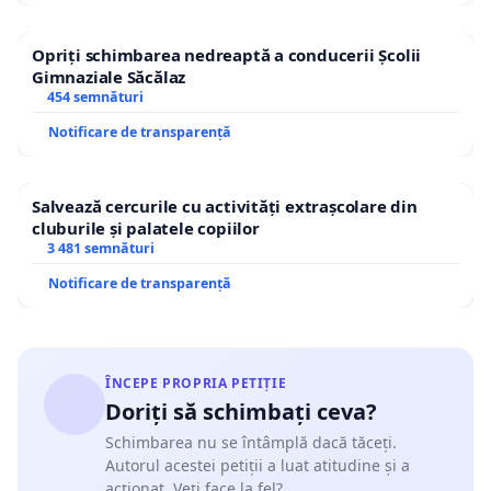
Opriți schimbarea nedreaptă a conducerii Școlii
Gimnaziale Săcălaz
454 semnături
Notificare de transparență
Salvează cercurile cu activități extrașcolare din
cluburile și palatele copiilor
3 481 semnături
Notificare de transparență
ÎNCEPE PROPRIA PETIȚIE
Doriți să schimbați ceva?
Schimbarea nu se întâmplă dacă tăceți.
Autorul acestei petiții a luat atitudine și a
acționat. Veți face la fel?