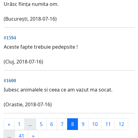
Urăsc ființa numita om.
(București, 2018-07-16)
#1594
Aceste fapte trebuie pedepsite !
(Cluj, 2018-07-16)
#1600
Iubesc animalele si ceea ce am vazut ma socat.
(Orastie, 2018-07-16)
«
1
...
5
6
7
8
9
10
11
12
...
41
»