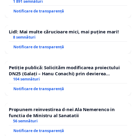
1 891 semnături
Notificare de transparență
Lidl: Mai multe cărucioare mici, mai puține mari!
8 semnături
Notificare de transparență
Petiție publică: Solicităm modificarea proiectului
DN25 (Galați – Hanu Conachi) prin devierea
traseului în afara localităților!
104 semnături
Notificare de transparență
Propunem reinvestirea d-nei Ala Nemerenco in
functia de Ministru al Sanatatii
56 semnături
Notificare de transparență