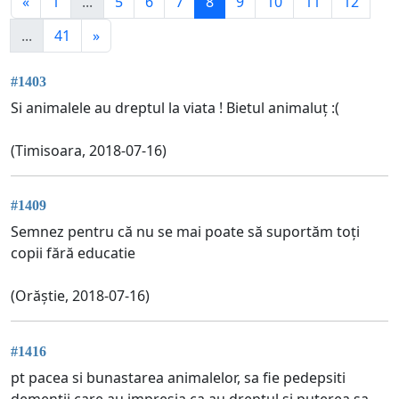
«
1
...
5
6
7
8
9
10
11
12
...
41
»
#1403
Si animalele au dreptul la viata ! Bietul animaluț :(
(Timisoara, 2018-07-16)
#1409
Semnez pentru că nu se mai poate să suportăm toți
copii fără educatie
(Orăștie, 2018-07-16)
#1416
pt pacea si bunastarea animalelor, sa fie pedepsiti
dementii care au impresia ca au dreptul si puterea sa