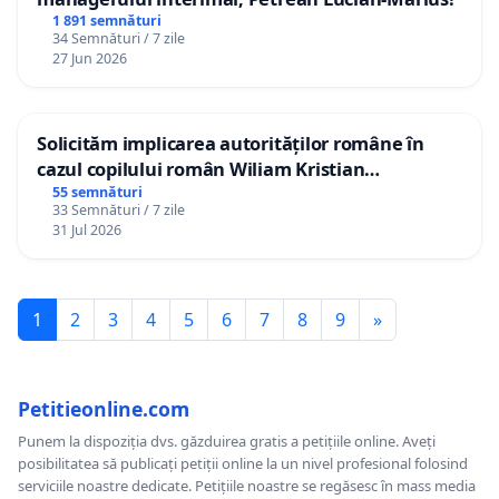
1 891 semnături
34 Semnături / 7 zile
27 Jun 2026
Solicităm implicarea autorităților române în
cazul copilului român Wiliam Kristian
Gheorghe, aflat în plasament în Danemarca de
55 semnături
33 Semnături / 7 zile
12 ani
31 Jul 2026
1
2
3
4
5
6
7
8
9
»
Petitieonline.com
Punem la dispoziția dvs. găzduirea gratis a petițiile online. Aveți
posibilitatea să publicați petiții online la un nivel profesional folosind
serviciile noastre dedicate. Petițiile noastre se regăsesc în mass media