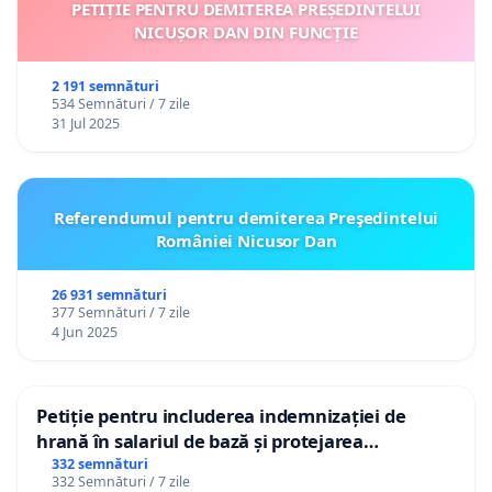
PETIȚIE PENTRU DEMITEREA PREȘEDINTELUI
NICUȘOR DAN DIN FUNCȚIE
2 191 semnături
534 Semnături / 7 zile
31 Jul 2025
Referendumul pentru demiterea Preşedintelui
României Nicusor Dan
26 931 semnături
377 Semnături / 7 zile
4 Jun 2025
Petiție pentru includerea indemnizației de
hrană în salariul de bază și protejarea
gradațiilor de vechime pentru asistenții
332 semnături
332 Semnături / 7 zile
personali