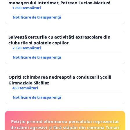
managerului interimar, Petrean Lucian-Marius!
1 890 semnături
Notificare de transparență
Salvează cercurile cu activități extrașcolare din
cluburile și palatele copiilor
2 520 semnături
Notificare de transparență
Opriți schimbarea nedreaptă a conducerii Școlii
Gimnaziale Săcălaz
453 semnături
Notificare de transparență
Petiție privind eliminarea pericolului reprezentat
de câinii agresivi și fără stăpân din comuna Tunari