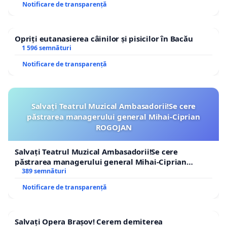
Notificare de transparență
Opriți eutanasierea câinilor și pisicilor în Bacău
1 596 semnături
Notificare de transparență
Salvați Teatrul Muzical Ambasadorii!Se cere
păstrarea managerului general Mihai-Ciprian
ROGOJAN
Salvați Teatrul Muzical Ambasadorii!Se cere
păstrarea managerului general Mihai-Ciprian
ROGOJAN
389 semnături
Notificare de transparență
Salvați Opera Brașov! Cerem demiterea