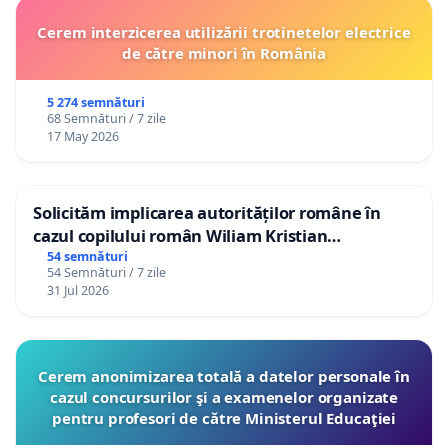
Cerem interzicerea utilizării trotinetelor electrice
de către minori în România
5 274 semnături
68 Semnături / 7 zile
17 May 2026
Solicităm implicarea autorităților române în
cazul copilului român Wiliam Kristian
Gheorghe, aflat în plasament în Danemarca de
54 semnături
54 Semnături / 7 zile
12 ani
31 Jul 2026
Cerem anonimizarea totală a datelor personale în
cazul concursurilor şi a examenelor organizate
pentru profesori de către Ministerul Educaţiei