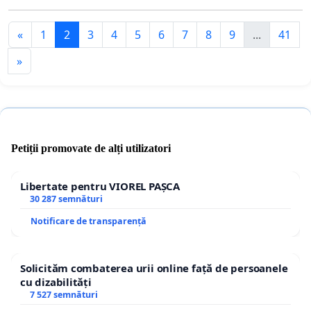
«
1
2
3
4
5
6
7
8
9
...
41
»
Petiții promovate de alți utilizatori
Libertate pentru VIOREL PAȘCA
30 287 semnături
Notificare de transparență
Solicităm combaterea urii online față de persoanele
cu dizabilități
7 527 semnături