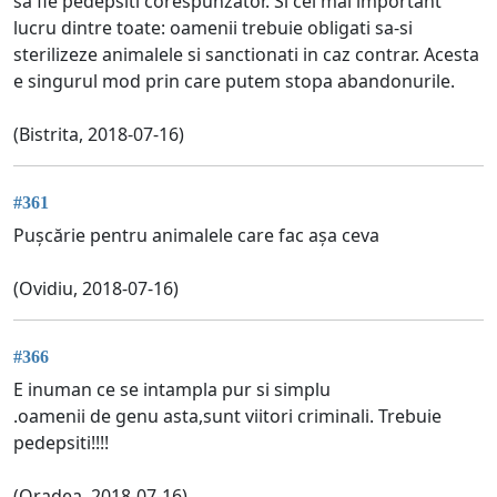
sa fie pedepsiti corespunzator. Si cel mai important
lucru dintre toate: oamenii trebuie obligati sa-si
sterilizeze animalele si sanctionati in caz contrar. Acesta
e singurul mod prin care putem stopa abandonurile.
(Bistrita, 2018-07-16)
#361
Pușcărie pentru animalele care fac așa ceva
(Ovidiu, 2018-07-16)
#366
E inuman ce se intampla pur si simplu
.oamenii de genu asta,sunt viitori criminali. Trebuie
pedepsiti!!!!
(Oradea, 2018-07-16)