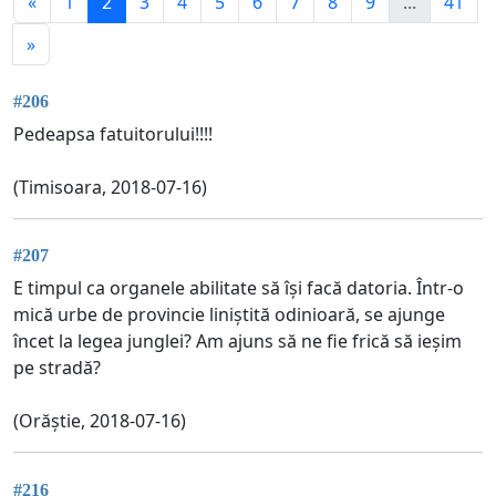
«
1
2
3
4
5
6
7
8
9
...
41
»
#206
Pedeapsa fatuitorului!!!!
(Timisoara, 2018-07-16)
#207
E timpul ca organele abilitate să își facă datoria. Într-o
mică urbe de provincie liniștită odinioară, se ajunge
încet la legea junglei? Am ajuns să ne fie frică să ieșim
pe stradă?
(Orăștie, 2018-07-16)
#216