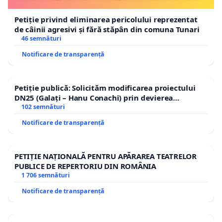
Petiție privind eliminarea pericolului reprezentat
de câinii agresivi și fără stăpân din comuna Tunari
46 semnături
Notificare de transparență
Petiție publică: Solicităm modificarea proiectului
DN25 (Galați – Hanu Conachi) prin devierea
traseului în afara localităților!
102 semnături
Notificare de transparență
PETIȚIE NAȚIONALĂ PENTRU APĂRAREA TEATRELOR
PUBLICE DE REPERTORIU DIN ROMÂNIA
1 706 semnături
Notificare de transparență