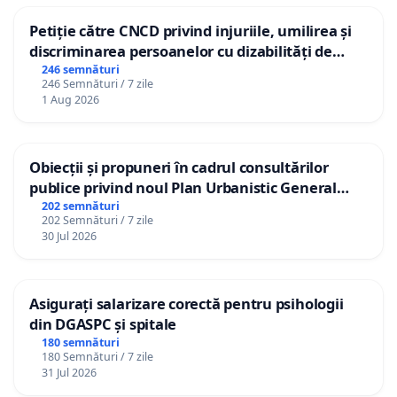
Petiție către CNCD privind injuriile, umilirea și
discriminarea persoanelor cu dizabilități de
către utilizatorul TikTok „Gorici”
246 semnături
246 Semnături / 7 zile
1 Aug 2026
Obiecții și propuneri în cadrul consultărilor
publice privind noul Plan Urbanistic General
(PUG) Ialoveni
202 semnături
202 Semnături / 7 zile
30 Jul 2026
Asigurați salarizare corectă pentru psihologii
din DGASPC și spitale
180 semnături
180 Semnături / 7 zile
31 Jul 2026