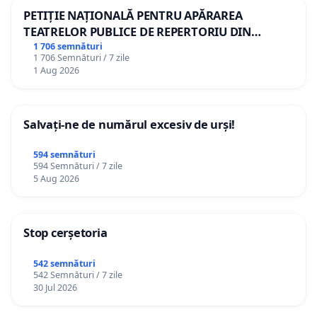
PETIȚIE NAȚIONALĂ PENTRU APĂRAREA
TEATRELOR PUBLICE DE REPERTORIU DIN
ROMÂNIA
1 706 semnături
1 706 Semnături / 7 zile
1 Aug 2026
Salvați-ne de numărul excesiv de urși!
594 semnături
594 Semnături / 7 zile
5 Aug 2026
Stop cerșetoria
542 semnături
542 Semnături / 7 zile
30 Jul 2026