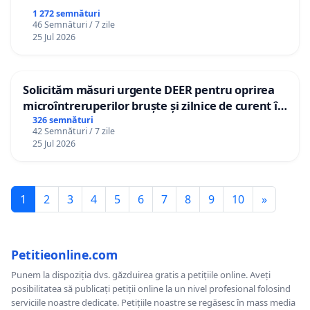
1 272 semnături
46 Semnături / 7 zile
25 Jul 2026
Solicităm măsuri urgente DEER pentru oprirea
microîntreruperilor bruște și zilnice de curent în
Sâncraiu de Mureș și Nazna
326 semnături
42 Semnături / 7 zile
25 Jul 2026
1
2
3
4
5
6
7
8
9
10
»
Petitieonline.com
Punem la dispoziția dvs. găzduirea gratis a petițiile online. Aveți
posibilitatea să publicați petiții online la un nivel profesional folosind
serviciile noastre dedicate. Petițiile noastre se regăsesc în mass media