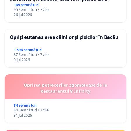
Republica Moldova!
168 semnături
95 Semnături / 7 zile
26 Jul 2026
Opriți eutanasierea câinilor și pisicilor în Bacău
1 596 semnături
87 Semnături / 7 zile
9 Jul 2026
Oprirea petrecerilor zgomotoase de la
Restaurantul 8 Infinity
84 semnături
84 Semnături / 7 zile
31 Jul 2026