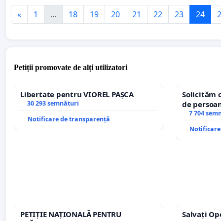
«
1
...
18
19
20
21
22
23
24
Petiții promovate de alți utilizatori
Libertate pentru VIOREL PAȘCA
Solicităm 
30 293 semnături
de persoan
7 704 sem
Notificare de transparență
Notificar
PETIȚIE NAȚIONALĂ PENTRU
Salvați Op