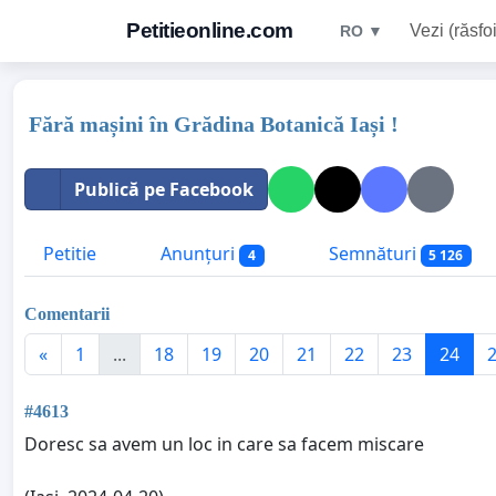
Petitieonline.com
Vezi (răsfoi
RO ▼
Fără mașini în Grădina Botanică Iași !
Publică pe Facebook
Petitie
Anunțuri
Semnături
4
5 126
Comentarii
«
1
...
18
19
20
21
22
23
24
#4613
Doresc sa avem un loc in care sa facem miscare