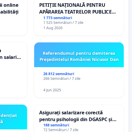
i online
PETIȚIE NAȚIONALĂ PENTRU
abilități
APĂRAREA TEATRELOR PUBLICE
DE REPERTORIU DIN ROMÂNIA
1 773 semnături
1 525 Semnături / 7 zile
1 Aug 2026
a
Referendumul pentru demiterea
n salariul
Preşedintelui României Nicusor Dan
dațiilor
nții
26 812 semnături
266 Semnături / 7 zile
4 Jun 2025
Asigurați salarizare corectă
idențiat
pentru psihologii din DGASPC și
lă
spitale
188 semnături
72 Semnături / 7 zile