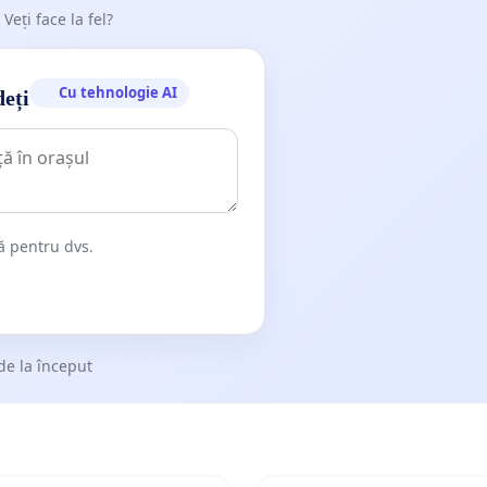
 Veți face la fel?
Cu tehnologie AI
deți
dă pentru dvs.
de la început