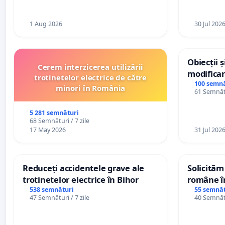
către utilizatorul TikTok „Gorici”
1 Aug 2026
30 Jul 202
Obiecții 
Cerem interzicerea utilizării
modificar
trotinetelor electrice de către
General a
100 semnă
minori în România
61 Semnătu
5 281 semnături
68 Semnături / 7 zile
17 May 2026
31 Jul 202
Reduceți accidentele grave ale
Solicităm
trotinetelor electrice în Bihor
române în
Wiliam Kr
538 semnături
55 semnăt
47 Semnături / 7 zile
40 Semnătu
plasamen
ani