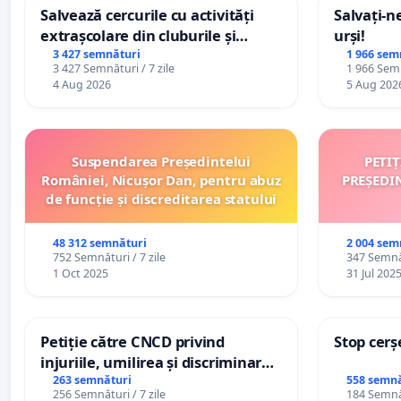
Salvează cercurile cu activități
Salvați-n
extrașcolare din cluburile și
urși!
palatele copiilor
3 427 semnături
1 966 sem
3 427 Semnături / 7 zile
1 966 Semn
4 Aug 2026
5 Aug 202
Suspendarea Președintelui
PETI
României, Nicușor Dan, pentru abuz
PREȘEDI
de funcție și discreditarea statului
48 312 semnături
2 004 sem
752 Semnături / 7 zile
347 Semnăt
1 Oct 2025
31 Jul 202
Petiție către CNCD privind
Stop cerș
injuriile, umilirea și discriminarea
persoanelor cu dizabilități de
263 semnături
558 semnă
256 Semnături / 7 zile
184 Semnăt