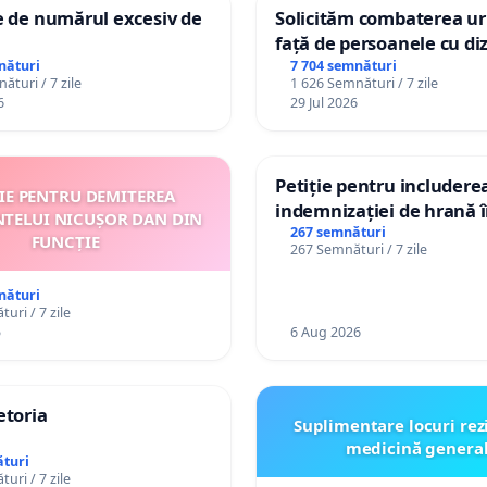
e de numărul excesiv de
Solicităm combaterea uri
față de persoanele cu diz
nături
7 704 semnături
ături / 7 zile
1 626 Semnături / 7 zile
6
29 Jul 2026
Petiție pentru includere
ȚIE PENTRU DEMITEREA
indemnizației de hrană î
NTELUI NICUȘOR DAN DIN
de bază și protejarea gra
267 semnături
FUNCȚIE
267 Semnături / 7 zile
de vechime pentru asiste
personali
nături
uri / 7 zile
5
6 Aug 2026
etoria
Suplimentare locuri rez
medicină genera
turi
uri / 7 zile