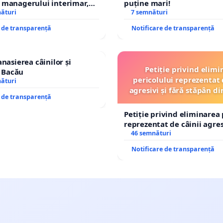
 managerului interimar,
puține mari!
cian-Marius!
nături
7 semnături
e de transparență
Notificare de transparență
nasierea câinilor și
Petiție privind elimi
n Bacău
pericolului reprezentat 
nături
agresivi și fără stăpân 
e de transparență
Tunari
Petiție privind eliminarea 
reprezentat de câinii agresi
stăpân din comuna Tunari
46 semnături
Notificare de transparență