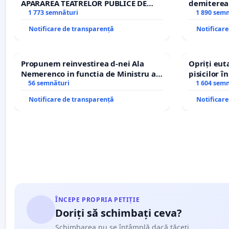
APĂRAREA TEATRELOR PUBLICE DE
demiterea
REPERTORIU DIN ROMÂNIA
1 773 semnături
Petrean Lu
1 890 sem
Notificare de transparență
Notificar
Propunem reinvestirea d-nei Ala
Opriți euta
Nemerenco in functia de Ministru al
pisicilor î
Sanatatii
56 semnături
1 604 sem
Notificare de transparență
Notificar
ÎNCEPE PROPRIA PETIȚIE
Doriți să schimbați ceva?
Schimbarea nu se întâmplă dacă tăceți.