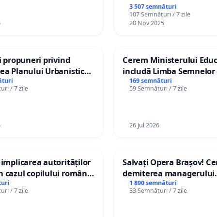
3 507 semnături
107 Semnături / 7 zile
6
20 Nov 2025
și propuneri privind
Cerem Ministerului Educ
ea Planului Urbanistic
includă Limba Semnelor 
l orașului Ialoveni
alfabetul Braille în școlil
turi
169 semnături
ri / 7 zile
59 Semnături / 7 zile
Republica Moldova!
6
26 Jul 2026
 implicarea autorităților
Salvați Opera Brașov! C
 cazul copilului român
demiterea managerului
istian Gheorghe, aflat în
interimar, Petrean Lucia
uri
1 890 semnături
ri / 7 zile
33 Semnături / 7 zile
t în Danemarca de 12