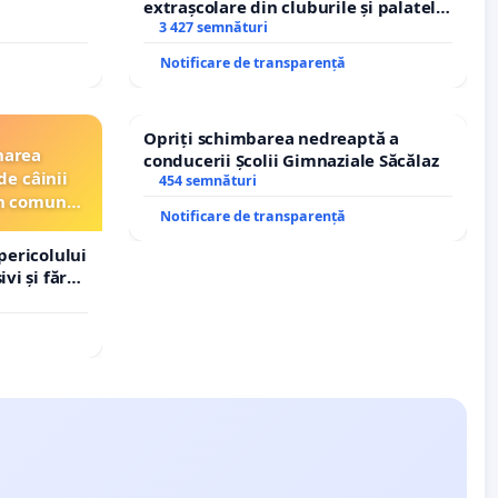
extrașcolare din cluburile și palatele
copiilor
3 427 semnături
Notificare de transparență
Opriți schimbarea nedreaptă a
narea
conducerii Școlii Gimnaziale Săcălaz
de câinii
454 semnături
din comuna
Notificare de transparență
pericolului
vi și fără