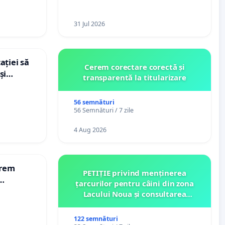
31 Jul 2026
ației să
Cerem corectare corectă și
și
transparentă la titularizare
e din
56 semnături
56 Semnături / 7 zile
4 Aug 2026
erem
PETIȚIE privind menținerea
țarcurilor pentru câini din zona
n-Marius!
Lacului Noua și consultarea
comunității înainte de orice
relocare
122 semnături