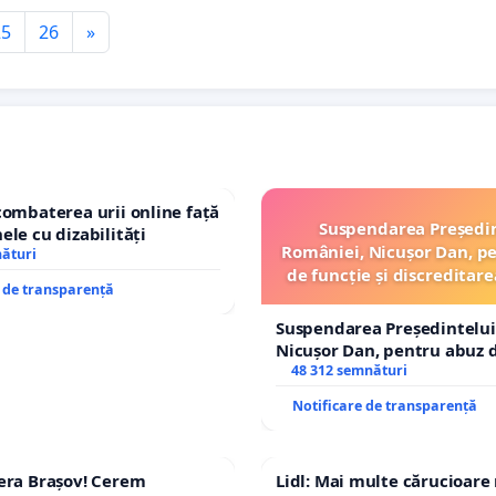
25
26
»
combaterea urii online față
Suspendarea Președi
ele cu dizabilități
României, Nicușor Dan, p
nături
de funcție și discreditare
e de transparență
Suspendarea Președintelui
Nicușor Dan, pentru abuz d
și discreditarea statului
48 312 semnături
Notificare de transparență
era Brașov! Cerem
Lidl: Mai multe cărucioare