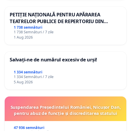
PETIȚIE NAȚIONALĂ PENTRU APĂRAREA
TEATRELOR PUBLICE DE REPERTORIU DIN
ROMÂNIA
1 738 semnături
1 738 Semnături / 7 zile
1 Aug 2026
Salvați-ne de numărul excesiv de urși!
1 334 semnături
1 334 Semnături / 7 zile
5 Aug 2026
Suspendarea Președintelui României, Nicușor Dan,
pentru abuz de funcție și discreditarea statului
47 936 semnături