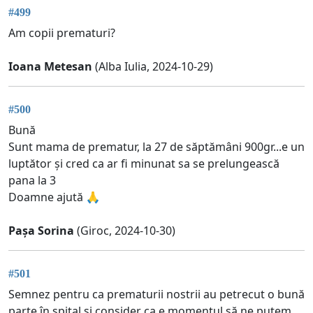
#499
Am copii prematuri?
Ioana Metesan
(Alba Iulia, 2024-10-29)
#500
Bună
Sunt mama de prematur, la 27 de săptămâni 900gr...e un
luptător și cred ca ar fi minunat sa se prelungească
pana la 3
Doamne ajută 🙏
Pașa Sorina
(Giroc, 2024-10-30)
#501
Semnez pentru ca prematurii nostrii au petrecut o bună
parte în spital și consider ca e momentul să ne putem