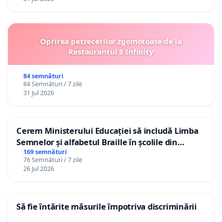
Oprirea petrecerilor zgomotoase de la
Restaurantul 8 Infinity
84 semnături
84 Semnături / 7 zile
31 Jul 2026
Cerem Ministerului Educației să includă Limba
Semnelor și alfabetul Braille în școlile din
Republica Moldova!
169 semnături
76 Semnături / 7 zile
26 Jul 2026
Să fie întărite măsurile împotriva discriminării