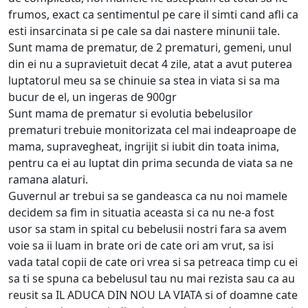
frumos, exact ca sentimentul pe care il simti cand afli ca
esti insarcinata si pe cale sa dai nastere minunii tale.
Sunt mama de prematur, de 2 prematuri, gemeni, unul
din ei nu a supravietuit decat 4 zile, atat a avut puterea
luptatorul meu sa se chinuie sa stea in viata si sa ma
bucur de el, un ingeras de 900gr
Sunt mama de prematur si evolutia bebelusilor
prematuri trebuie monitorizata cel mai indeaproape de
mama, supravegheat, ingrijit si iubit din toata inima,
pentru ca ei au luptat din prima secunda de viata sa ne
ramana alaturi.
Guvernul ar trebui sa se gandeasca ca nu noi mamele
decidem sa fim in situatia aceasta si ca nu ne-a fost
usor sa stam in spital cu bebelusii nostri fara sa avem
voie sa ii luam in brate ori de cate ori am vrut, sa isi
vada tatal copii de cate ori vrea si sa petreaca timp cu ei
sa ti se spuna ca bebelusul tau nu mai rezista sau ca au
reusit sa IL ADUCA DIN NOU LA VIATA si of doamne cate