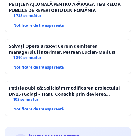
PETIȚIE NAȚIONALĂ PENTRU APĂRAREA TEATRELOR
PUBLICE DE REPERTORIU DIN ROMÂNIA
1 738 semnături
Notificare de transparență
Salvați Opera Brașov! Cerem demiterea
managerului interimar, Petrean Lucian-Marius!
1 890 semnături
Notificare de transparență
Petiție publică: Solicităm modificarea proiectului
DN25 (Galați – Hanu Conachi) prin devierea
traseului în afara localităților!
103 semnături
Notificare de transparență