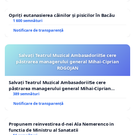
Opriți eutanasierea câinilor și pisicilor în Bacău
1 600 semnături
Notificare de transparență
Salvați Teatrul Muzical Ambasadorii!Se cere
păstrarea managerului general Mihai-Ciprian
ROGOJAN
Salvați Teatrul Muzical Ambasadorii!Se cere
păstrarea managerului general Mihai-Ciprian
ROGOJAN
389 semnături
Notificare de transparență
Propunem reinvestirea d-nei Ala Nemerenco in
functia de Ministru al Sanatatii