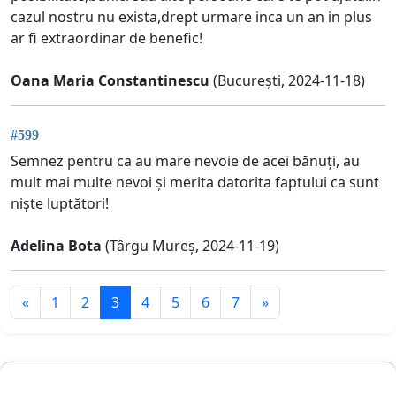
cazul nostru nu exista,drept urmare inca un an in plus
ar fi extraordinar de benefic!
Oana Maria Constantinescu
(București, 2024-11-18)
#599
Semnez pentru ca au mare nevoie de acei bănuți, au
mult mai multe nevoi și merita datorita faptului ca sunt
niște luptători!
Adelina Bota
(Târgu Mureș, 2024-11-19)
«
1
2
3
4
5
6
7
»