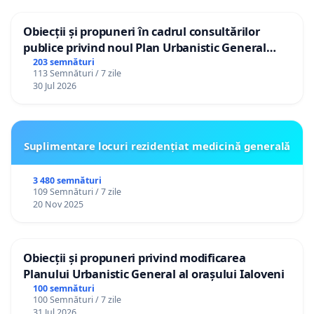
Obiecții și propuneri în cadrul consultărilor
publice privind noul Plan Urbanistic General
(PUG) Ialoveni
203 semnături
113 Semnături / 7 zile
30 Jul 2026
Suplimentare locuri rezidențiat medicină generală
3 480 semnături
109 Semnături / 7 zile
20 Nov 2025
Obiecții și propuneri privind modificarea
Planului Urbanistic General al orașului Ialoveni
100 semnături
100 Semnături / 7 zile
31 Jul 2026