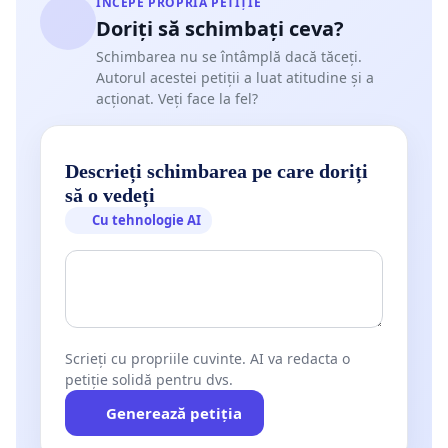
ÎNCEPE PROPRIA PETIȚIE
Doriți să schimbați ceva?
Schimbarea nu se întâmplă dacă tăceți.
Autorul acestei petiții a luat atitudine și a
acționat. Veți face la fel?
Descrieți schimbarea pe care doriți
să o vedeți
Cu tehnologie AI
Scrieți cu propriile cuvinte. AI va redacta o
petiție solidă pentru dvs.
Generează petiția