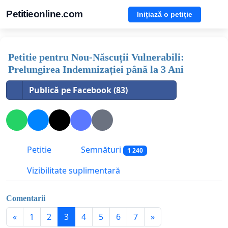
Petitieonline.com
Inițiază o petiție
Petitie pentru Nou-Născuții Vulnerabili:
Prelungirea Indemnizației până la 3 Ani
Publică pe Facebook (83)
Petitie
Semnături
1 240
Vizibilitate suplimentară
Comentarii
«
1
2
3
4
5
6
7
»