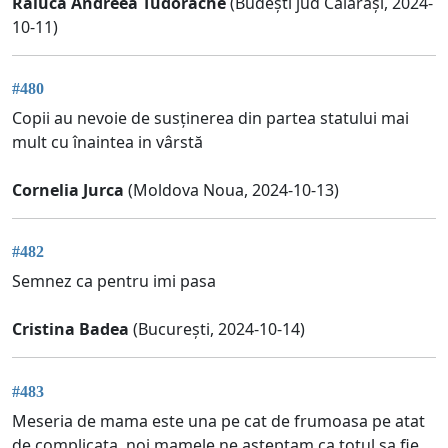
Raluca Andreea Tudorache
(Budești jud Călărași, 2024-
10-11)
#480
Copii au nevoie de susținerea din partea statului mai
mult cu înaintea in vârstă
Cornelia Jurca
(Moldova Noua, 2024-10-13)
#482
Semnez ca pentru imi pasa
Cristina Badea
(București, 2024-10-14)
#483
Meseria de mama este una pe cat de frumoasa pe atat
de complicata, noi mamele ne asteptam ca totul sa fie