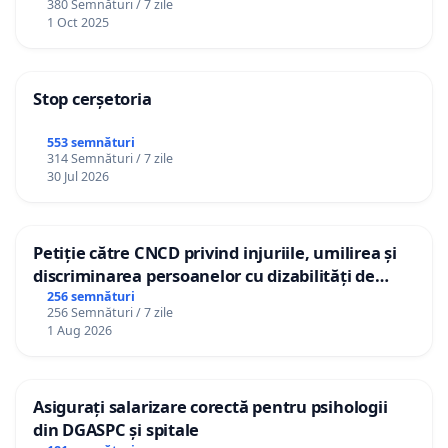
380 Semnături / 7 zile
1 Oct 2025
Stop cerșetoria
553 semnături
314 Semnături / 7 zile
30 Jul 2026
Petiție către CNCD privind injuriile, umilirea și
discriminarea persoanelor cu dizabilități de
către utilizatorul TikTok „Gorici”
256 semnături
256 Semnături / 7 zile
1 Aug 2026
Asigurați salarizare corectă pentru psihologii
din DGASPC și spitale