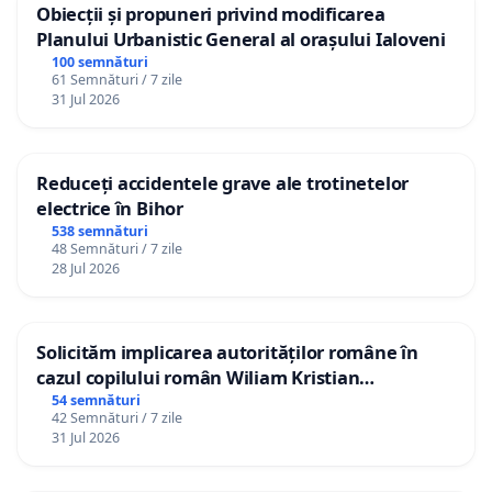
Obiecții și propuneri privind modificarea
Planului Urbanistic General al orașului Ialoveni
100 semnături
61 Semnături / 7 zile
31 Jul 2026
Reduceți accidentele grave ale trotinetelor
electrice în Bihor
538 semnături
48 Semnături / 7 zile
28 Jul 2026
Solicităm implicarea autorităților române în
cazul copilului român Wiliam Kristian
Gheorghe, aflat în plasament în Danemarca de
54 semnături
42 Semnături / 7 zile
12 ani
31 Jul 2026