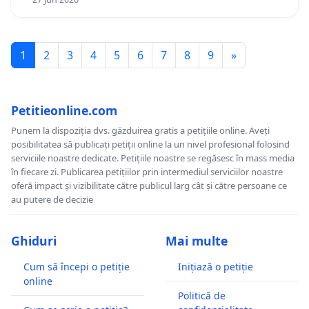
1
2
3
4
5
6
7
8
9
»
Petitieonline.com
Punem la dispoziția dvs. găzduirea gratis a petițiile online. Aveți
posibilitatea să publicați petiții online la un nivel profesional folosind
serviciile noastre dedicate. Petițiile noastre se regăsesc în mass media
în fiecare zi. Publicarea petițiilor prin intermediul serviciilor noastre
oferă impact și vizibilitate către publicul larg cât și către persoane ce
au putere de decizie
Ghiduri
Mai multe
Cum să începi o petiție
Inițiază o petiție
online
Politică de