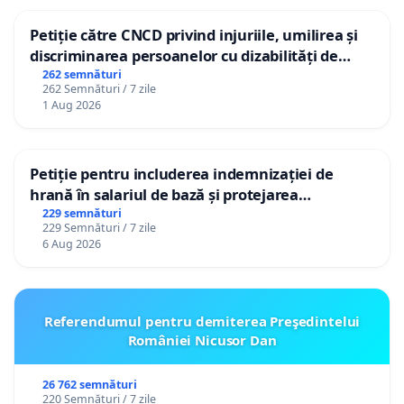
Petiție către CNCD privind injuriile, umilirea și
discriminarea persoanelor cu dizabilități de
către utilizatorul TikTok „Gorici”
262 semnături
262 Semnături / 7 zile
1 Aug 2026
Petiție pentru includerea indemnizației de
hrană în salariul de bază și protejarea
gradațiilor de vechime pentru asistenții
229 semnături
229 Semnături / 7 zile
personali
6 Aug 2026
Referendumul pentru demiterea Preşedintelui
României Nicusor Dan
26 762 semnături
220 Semnături / 7 zile