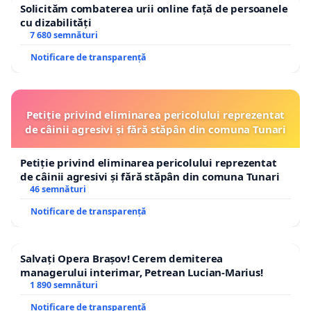
Solicităm combaterea urii online față de persoanele
cu dizabilități
7 680 semnături
Notificare de transparență
Petiție privind eliminarea pericolului reprezentat
de câinii agresivi și fără stăpân din comuna Tunari
Petiție privind eliminarea pericolului reprezentat
de câinii agresivi și fără stăpân din comuna Tunari
46 semnături
Notificare de transparență
Salvați Opera Brașov! Cerem demiterea
managerului interimar, Petrean Lucian-Marius!
1 890 semnături
Notificare de transparență