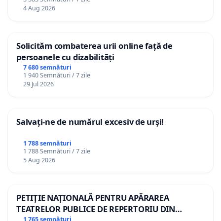
4 Aug 2026
Solicităm combaterea urii online față de
persoanele cu dizabilități
7 680 semnături
1 940 Semnături / 7 zile
29 Jul 2026
Salvați-ne de numărul excesiv de urși!
1 788 semnături
1 788 Semnături / 7 zile
5 Aug 2026
PETIȚIE NAȚIONALĂ PENTRU APĂRAREA
TEATRELOR PUBLICE DE REPERTORIU DIN
ROMÂNIA
1 765 semnături