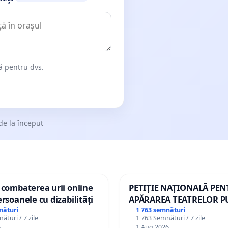
dă pentru dvs.
de la început
 combaterea urii online
PETIȚIE NAȚIONALĂ PE
ersoanele cu dizabilități
APĂRAREA TEATRELOR P
DE REPERTORIU DIN RO
nături
1 763 semnături
ături / 7 zile
1 763 Semnături / 7 zile
6
1 Aug 2026