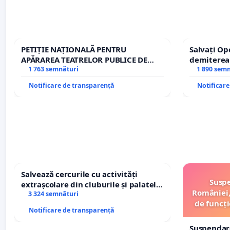
PETIȚIE NAȚIONALĂ PENTRU
Salvați Op
APĂRAREA TEATRELOR PUBLICE DE
demiterea
REPERTORIU DIN ROMÂNIA
1 763 semnături
Petrean Lu
1 890 sem
Notificare de transparență
Notificar
Salvează cercurile cu activități
Suspe
extrașcolare din cluburile și palatele
României,
copiilor
3 324 semnături
de funcți
Notificare de transparență
Suspendar