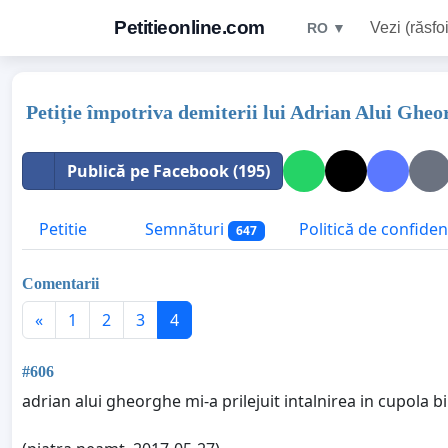
Petitieonline.com
Vezi (răsfoi
RO ▼
Petiție împotriva demiterii lui Adrian Alui Gheo
Publică pe Facebook (195)
Petitie
Semnături
Politică de confidenț
647
Comentarii
«
1
2
3
4
#606
adrian alui gheorghe mi-a prilejuit intalnirea in cupola bi