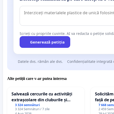
Scrieți cu propriile cuvinte. AI va redacta o petiție soli
Generează petiția
Datele dvs. rămân ale dvs.
Confidențialitate integrată 
Alte petiții care v-ar putea interesa
Salvează cercurile cu activități
Solicităm
extrașcolare din cluburile și
față de p
palatele copiilor
3 324 semnături
7 668 sem
3 324 Semnături / 7 zile
2 459 Semn
4 Aug 2026
29 Jul 202