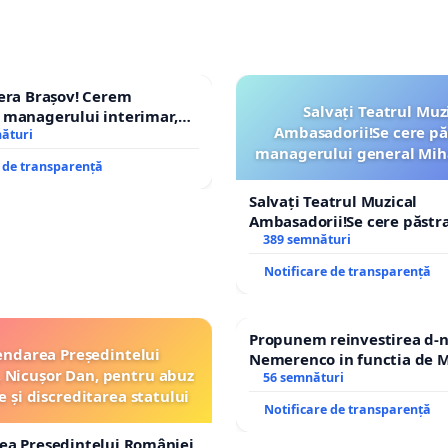
era Brașov! Cerem
Salvați Teatrul Muz
 managerului interimar,
Ambasadorii!Se cere pă
cian-Marius!
nături
managerului general Mih
e de transparență
ROGOJAN
Salvați Teatrul Muzical
Ambasadorii!Se cere păstr
managerului general Miha
389 semnături
ROGOJAN
Notificare de transparență
Propunem reinvestirea d-n
ndarea Președintelui
Nemerenco in functia de M
 Nicușor Dan, pentru abuz
Sanatatii
56 semnături
e și discreditarea statului
Notificare de transparență
ea Președintelui României,