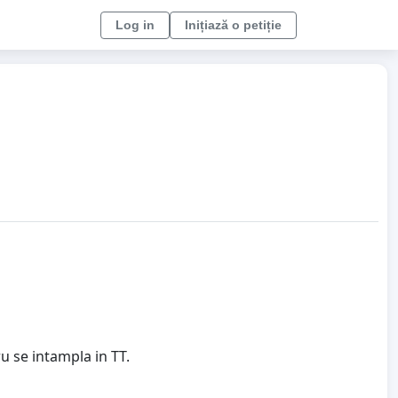
Log in
Inițiază o petiție
ru se intampla in TT.