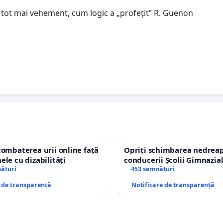
ă tot mai vehement, cum logic a „profețit” R. Guenon
combaterea urii online față
Opriți schimbarea nedreap
ele cu dizabilități
conducerii Școlii Gimnazia
nături
453 semnături
e de transparență
Notificare de transparență