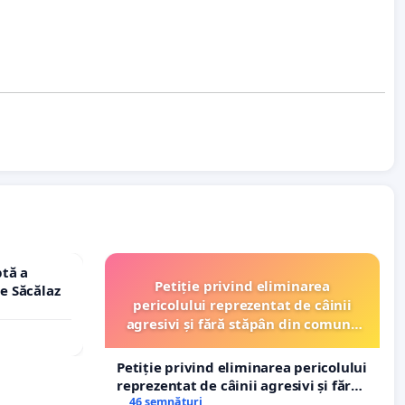
tă a
Petiție privind eliminarea
le Săcălaz
pericolului reprezentat de câinii
agresivi și fără stăpân din comuna
Tunari
Petiție privind eliminarea pericolului
reprezentat de câinii agresivi și fără
stăpân din comuna Tunari
46 semnături