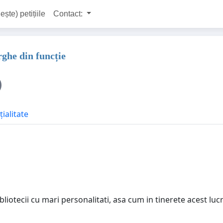
ește) petițiile
Contact:
rghe din funcție
ialitate
bliotecii cu mari personalitati, asa cum in tinerete acest luc