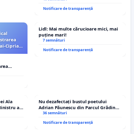
Notificare de transparență
Lidl: Mai multe cărucioare mici, mai
ical
puține mari!
strarea
7 semnături
ai-Ciprian
Notificare de transparență
area
i-Ciprian
ei Ala
Nu dezafectați bustul poetului
inistru al
Adrian Păunescu din Parcul Grădina
Icoanei! Stop cenzurii culturale!
36 semnături
Notificare de transparență