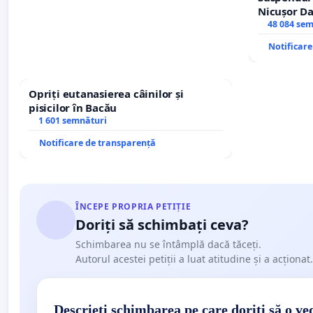
Nicușor Da
și discredi
48 084 se
Notificar
Opriți eutanasierea câinilor și
pisicilor în Bacău
1 601 semnături
Notificare de transparență
ÎNCEPE PROPRIA PETIȚIE
Doriți să schimbați ceva?
Schimbarea nu se întâmplă dacă tăceți.
Autorul acestei petiții a luat atitudine și a acționat.
Descrieți schimbarea pe care doriți să o ve