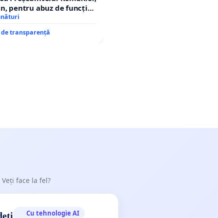
n, pentru abuz de funcție
tarea statului
mnături
e de transparență
 Veți face la fel?
Cu tehnologie AI
deți