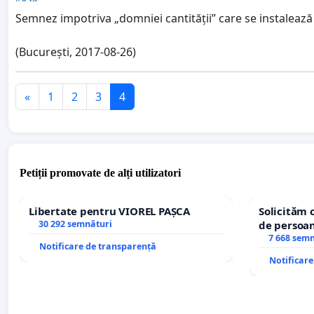
Semnez impotriva „domniei cantității” care se instaleaz
(București, 2017-08-26)
«
1
2
3
4
Petiții promovate de alți utilizatori
Libertate pentru VIOREL PAȘCA
Solicităm 
30 292 semnături
de persoan
7 668 sem
Notificare de transparență
Notificar