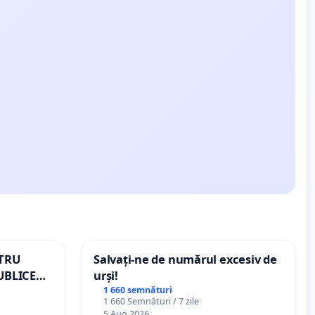
NTRU
Salvați-ne de numărul excesiv de
UBLICE
urși!
MÂNIA
1 660 semnături
1 660 Semnături / 7 zile
5 Aug 2026