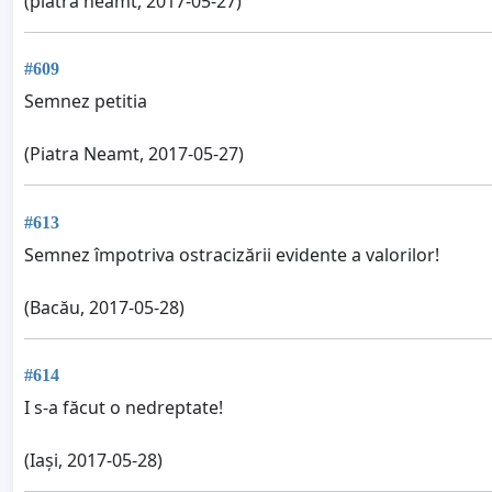
(piatra neamt, 2017-05-27)
#609
Semnez petitia
(Piatra Neamt, 2017-05-27)
#613
Semnez împotriva ostracizării evidente a valorilor!
(Bacău, 2017-05-28)
#614
I s-a făcut o nedreptate!
(Iași, 2017-05-28)