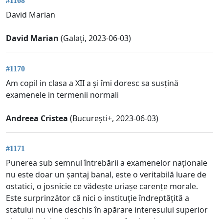
#1168
David Marian
David Marian
(Galați, 2023-06-03)
#1170
Am copil in clasa a XII a și îmi doresc sa susțină
examenele in termenii normali
Andreea Cristea
(București+, 2023-06-03)
#1171
Punerea sub semnul întrebării a examenelor naționale
nu este doar un șantaj banal, este o veritabilă luare de
ostatici, o josnicie ce vădește uriașe carențe morale.
Este surprinzător că nici o instituție îndreptățită a
statului nu vine deschis în apărare interesului superior