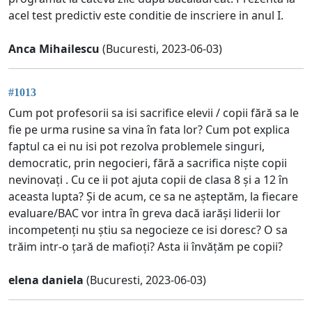
acel test predictiv este conditie de inscriere in anul I.
Anca Mihailescu
(Bucuresti, 2023-06-03)
#1013
Cum pot profesorii sa isi sacrifice elevii / copii fără sa le
fie pe urma rusine sa vina în fata lor? Cum pot explica
faptul ca ei nu isi pot rezolva problemele singuri,
democratic, prin negocieri, fără a sacrifica niște copii
nevinovați . Cu ce ii pot ajuta copii de clasa 8 și a 12 în
aceasta lupta? Și de acum, ce sa ne așteptăm, la fiecare
evaluare/BAC vor intra în greva dacă iarăși liderii lor
incompetenți nu știu sa negocieze ce isi doresc? O sa
trăim intr-o țară de mafioți? Asta ii învățăm pe copii?
elena daniela
(Bucuresti, 2023-06-03)