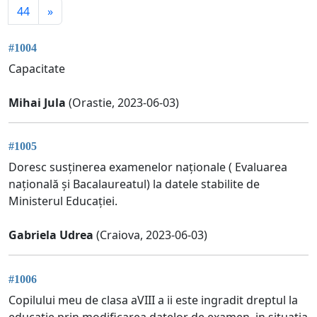
44
»
#1004
Capacitate
Mihai Jula
(Orastie, 2023-06-03)
#1005
Doresc susținerea examenelor naționale ( Evaluarea
națională și Bacalaureatul) la datele stabilite de
Ministerul Educației.
Gabriela Udrea
(Craiova, 2023-06-03)
#1006
Copilului meu de clasa aVIII a ii este ingradit dreptul la
educatie prin modificarea datelor de examen, in situatia