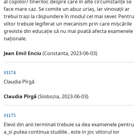
al copiilor/ tinerilor, despre care în alte circumstanțe se
face mare caz. Se comite un abuz uriaș, iar vinovații ar
trebui trași la răspundere în modul cel mai sever. Pentru
viitor trebuie legiferat un mecanism prin care mișcările
greviste din educație să nu mai poată afecta examenele
naționale.
Jean Emil Enciu
(Constanta, 2023-06-03)
#1174
Claudia Pîrgă
Claudia Pîrgă
(Slobozia, 2023-06-03)
#1175
Elevii din anii terminali trebuie sa dea examenele pentru
a_si putea continua studiile , este in joc viitorul lor