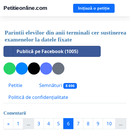
Petitieonline.com
Inițiază o petiție
Parintii elevilor din anii terminali cer sustinerea
examenelor la datele fixate
Publică pe Facebook (1005)
Petitie
Semnături
8 696
Politică de confidențialitate
Comentarii
«
1
...
3
4
5
6
7
8
9
10
...