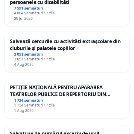
persoanele cu dizabilități
7 591 semnături
4 884 Semnături / 7 zile
29 Jul 2026
Salvează cercurile cu activități extrașcolare din
cluburile și palatele copiilor
3 051 semnături
3 051 Semnături / 7 zile
4 Aug 2026
PETIȚIE NAȚIONALĂ PENTRU APĂRAREA
TEATRELOR PUBLICE DE REPERTORIU DIN
ROMÂNIA
1 734 semnături
1 734 Semnături / 7 zile
1 Aug 2026
Salvați-ne de numărul excesiv de urși!