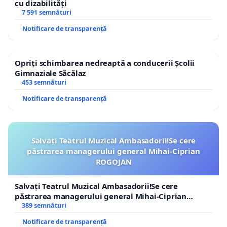
cu dizabilități
7 591 semnături
Notificare de transparență
Opriți schimbarea nedreaptă a conducerii Școlii
Gimnaziale Săcălaz
453 semnături
Notificare de transparență
Salvați Teatrul Muzical Ambasadorii!Se cere
păstrarea managerului general Mihai-Ciprian
ROGOJAN
Salvați Teatrul Muzical Ambasadorii!Se cere
păstrarea managerului general Mihai-Ciprian
ROGOJAN
389 semnături
Notificare de transparență