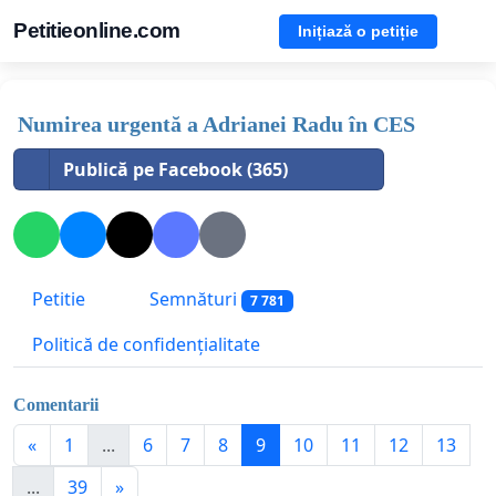
Petitieonline.com
Inițiază o petiție
Numirea urgentă a Adrianei Radu în CES
Publică pe Facebook (365)
Petitie
Semnături
7 781
Politică de confidențialitate
Comentarii
«
1
...
6
7
8
9
10
11
12
13
...
39
»