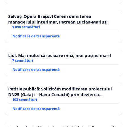
Salvați Opera Brașov! Cerem demiterea
managerului interimar, Petrean Lucian-Marius!
1 890 semnături
Notificare de transparență
Lidl: Mai multe cărucioare mici, mai puține mari!
7 semnături
Notificare de transparență
Petiție publică: Solicităm modificarea proiectului
DN25 (Galați – Hanu Conachi) prin devierea
traseului în afara localităților!
103 semnături
Notificare de transparență