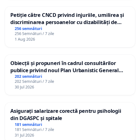
Petiție către CNCD privind injuriile, umilirea și
discriminarea persoanelor cu dizabilități de
către utilizatorul TikTok „Gorici”
256 semnături
256 Semnături / 7 zile
1 Aug 2026
Obiecții și propuneri în cadrul consultărilor
publice privind noul Plan Urbanistic General
(PUG) Ialoveni
202 semnături
202 Semnături / 7 zile
30 Jul 2026
Asigurați salarizare corectă pentru psihologii
din DGASPC și spitale
181 semnături
181 Semnături / 7 zile
31 Jul 2026