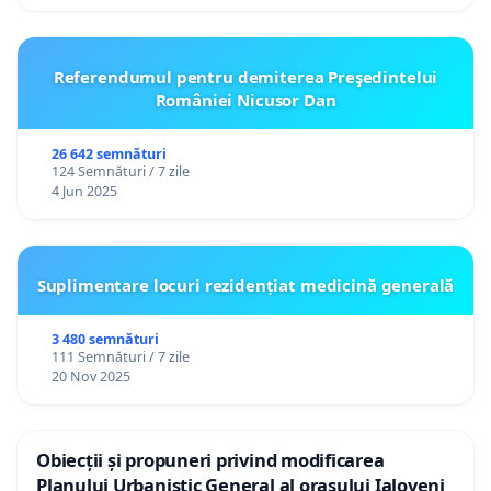
Referendumul pentru demiterea Preşedintelui
României Nicusor Dan
26 642 semnături
124 Semnături / 7 zile
4 Jun 2025
Suplimentare locuri rezidențiat medicină generală
3 480 semnături
111 Semnături / 7 zile
20 Nov 2025
Obiecții și propuneri privind modificarea
Planului Urbanistic General al orașului Ialoveni