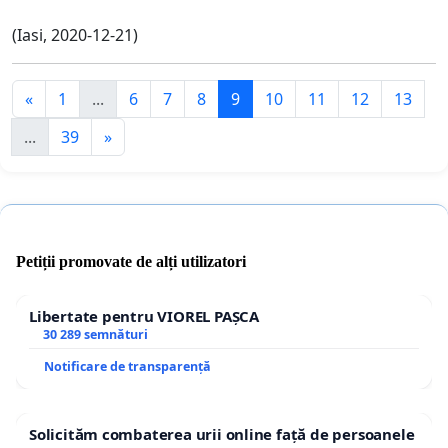
(Iasi, 2020-12-21)
«
1
...
6
7
8
9
10
11
12
13
...
39
»
Petiții promovate de alți utilizatori
Libertate pentru VIOREL PAȘCA
30 289 semnături
Notificare de transparență
Solicităm combaterea urii online față de persoanele