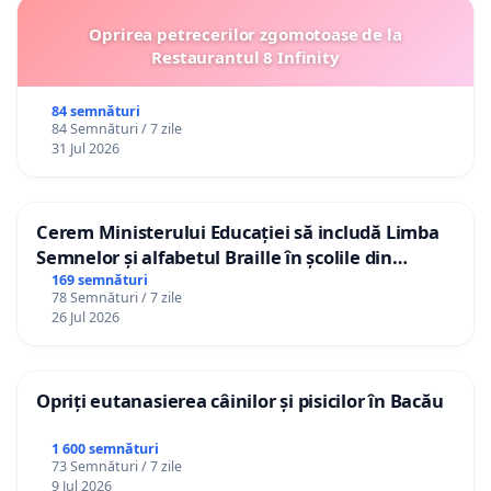
Oprirea petrecerilor zgomotoase de la
Restaurantul 8 Infinity
84 semnături
84 Semnături / 7 zile
31 Jul 2026
Cerem Ministerului Educației să includă Limba
Semnelor și alfabetul Braille în școlile din
Republica Moldova!
169 semnături
78 Semnături / 7 zile
26 Jul 2026
Opriți eutanasierea câinilor și pisicilor în Bacău
1 600 semnături
73 Semnături / 7 zile
9 Jul 2026