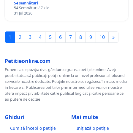
Gheorghe, aflat în plasament în Danemarca de
54 semnături
54 Semnături / 7 zile
12 ani
31 Jul 2026
1
2
3
4
5
6
7
8
9
10
»
Petitieonline.com
Punem la dispoziția dvs. găzduirea gratis a petițiile online. Aveți
posibilitatea să publicați petiții online la un nivel profesional folosind
serviciile noastre dedicate. Petițiile noastre se regăsesc în mass media
în fiecare zi. Publicarea petițiilor prin intermediul serviciilor noastre
oferă impact și vizibilitate către publicul larg cât și către persoane ce
au putere de decizie
Ghiduri
Mai multe
Cum să începi o petiție
Inițiază o petiție