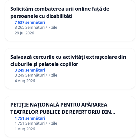
Solicităm combaterea urii online față de
persoanele cu dizabilități
7 637 semnături
3 265 Semnături / 7 zile
29 Jul 2026
Salvează cercurile cu activități extrașcolare din
cluburile și palatele copiilor
3 249 semnături
3 249 Semnături / 7 zile
4 Aug 2026
PETIȚIE NAȚIONALĂ PENTRU APĂRAREA
TEATRELOR PUBLICE DE REPERTORIU DIN
ROMÂNIA
1 751 semnături
1 751 Semnături / 7 zile
1 Aug 2026