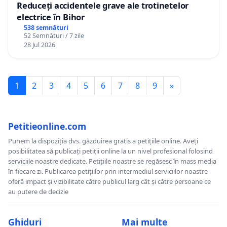
Reduceți accidentele grave ale trotinetelor
electrice în Bihor
538 semnături
52 Semnături / 7 zile
28 Jul 2026
1
2
3
4
5
6
7
8
9
»
Petitieonline.com
Punem la dispoziția dvs. găzduirea gratis a petițiile online. Aveți
posibilitatea să publicați petiții online la un nivel profesional folosind
serviciile noastre dedicate. Petițiile noastre se regăsesc în mass media
în fiecare zi. Publicarea petițiilor prin intermediul serviciilor noastre
oferă impact și vizibilitate către publicul larg cât și către persoane ce
au putere de decizie
Ghiduri
Mai multe