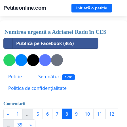
Petitieonline.com
Inițiază o petiție
Numirea urgentă a Adrianei Radu în CES
Publică pe Facebook (365)
Petitie
Semnături
7 781
Politică de confidențialitate
Comentarii
«
1
...
5
6
7
8
9
10
11
12
...
39
»