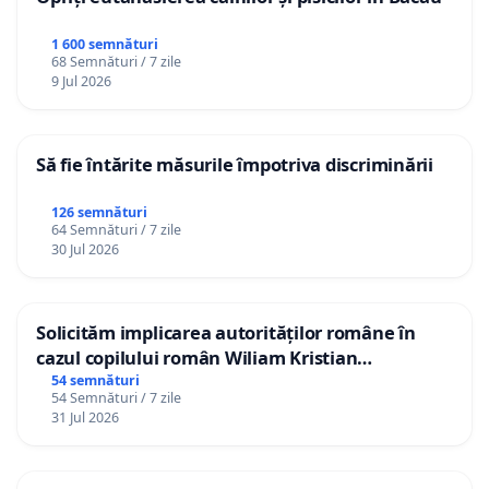
1 600 semnături
68 Semnături / 7 zile
9 Jul 2026
Să fie întărite măsurile împotriva discriminării
126 semnături
64 Semnături / 7 zile
30 Jul 2026
Solicităm implicarea autorităților române în
cazul copilului român Wiliam Kristian
Gheorghe, aflat în plasament în Danemarca de
54 semnături
54 Semnături / 7 zile
12 ani
31 Jul 2026