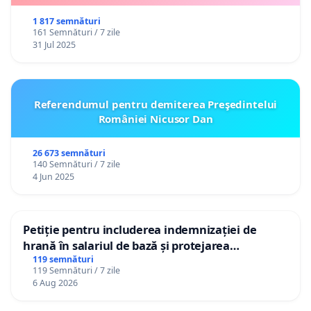
1 817 semnături
161 Semnături / 7 zile
31 Jul 2025
Referendumul pentru demiterea Preşedintelui
României Nicusor Dan
26 673 semnături
140 Semnături / 7 zile
4 Jun 2025
Petiție pentru includerea indemnizației de
hrană în salariul de bază și protejarea
gradațiilor de vechime pentru asistenții
119 semnături
119 Semnături / 7 zile
personali
6 Aug 2026