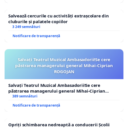
Salvează cercurile cu activități extrașcolare din
cluburile și palatele copiilor
3 249 semnături
Notificare de transparență
Salvați Teatrul Muzical Ambasadorii!Se cere
păstrarea managerului general Mihai-Ciprian
ROGOJAN
Salvați Teatrul Muzical Ambasadorii!Se cere
păstrarea managerului general Mihai-Ciprian
ROGOJAN
389 semnături
Notificare de transparență
Opriți schimbarea nedreaptă a conducerii Școlii