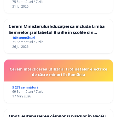
75 Semnături / 7 zile
31 Jul 2026
Cerem Ministerului Educației să includă Limba
Semnelor și alfabetul Braille în școlile din
Republica Moldova!
169 semnături
71 Semnături / 7 zile
26 Jul 2026
Cerem interzicerea utilizării trotinetelor electrice
de către minori în România
5 279 semnături
69 Semnături / 7 zile
17 May 2026
Opriți eutanasierea câinilor și pisicilor în Bacău