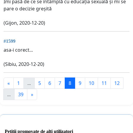
Îmi pasă de ce se întâmplă cu educația sexuală și mi se
pare o decizie greșită
(Gijon, 2020-12-20)
#1599
asa-i corect...
(Sibiu, 2020-12-20)
«
1
...
5
6
7
8
9
10
11
12
...
39
»
Petiții promovate de alți utilizatori