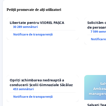
Petiții promovate de alți utilizatori
Libertate pentru VIOREL PAȘCA
Solicităm 
30 289 semnături
de persoan
7 599 sem
Notificare de transparență
Notificar
Opriți schimbarea nedreaptă a
Sal
conducerii Școlii Gimnaziale Săcălaz
Ambasa
453 semnături
managerul
Notificare de transparență
Salvați Te