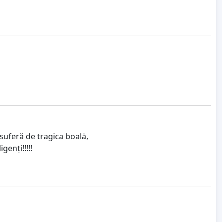
 suferă de tragica boală,
enți!!!!!