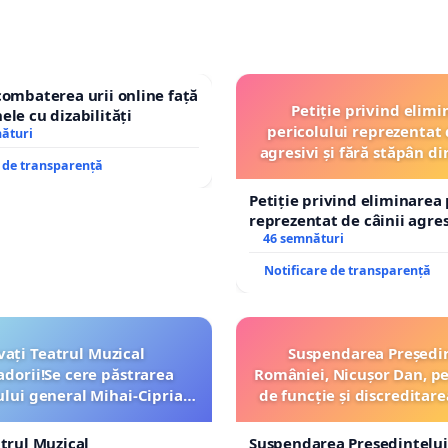
combaterea urii online față
Petiție privind elimi
ele cu dizabilități
pericolului reprezentat 
nături
agresivi și fără stăpân 
e de transparență
Tunari
Petiție privind eliminarea 
reprezentat de câinii agresi
stăpân din comuna Tunari
46 semnături
Notificare de transparență
vați Teatrul Muzical
Suspendarea Președi
dorii!Se cere păstrarea
României, Nicușor Dan, p
ui general Mihai-Ciprian
de funcție și discreditare
ROGOJAN
atrul Muzical
Suspendarea Președintelui