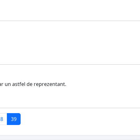
ar un astfel de reprezentant.
38
39