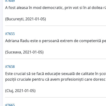
#7649
A fost aleasa în mod democratic, prin vot si în al doilea r
(București, 2021-01-05)
#7655
Adriana Radu este o persoană extrem de competentă pen
(Suceava, 2021-01-05)
#7658
Este crucial să se facă educație sexuală de calitate în ș
poziții cruciale pentru că avem profesioniști care doresc 
(Cluj, 2021-01-05)
#7665