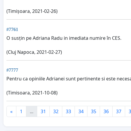
(Timișoara, 2021-02-26)
#7761
O susțin pe Adriana Radu in imediata numire în CES.
(Cluj Napoca, 2021-02-27)
#7777
Pentru ca opiniile Adrianei sunt pertinente si este neces
(Timisoara, 2021-10-08)
«
1
...
31
32
33
34
35
36
37