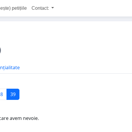
ește) petițiile
Contact:
nțialitate
38
39
care avem nevoie.