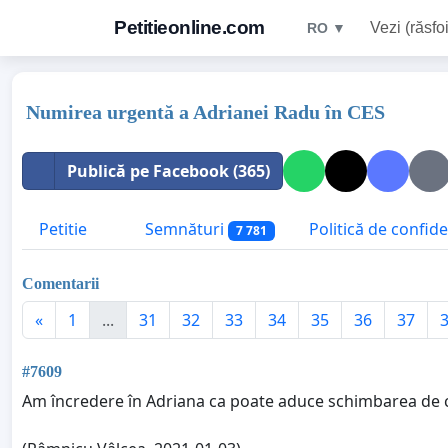
Petitieonline.com
Vezi (răsfoi
RO ▼
Numirea urgentă a Adrianei Radu în CES
Publică pe Facebook (365)
Petitie
Semnături
Politică de confide
7 781
Comentarii
«
1
...
31
32
33
34
35
36
37
#7609
Am încredere în Adriana ca poate aduce schimbarea de 