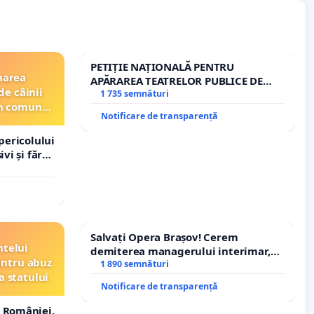
PETIȚIE NAȚIONALĂ PENTRU
narea
APĂRAREA TEATRELOR PUBLICE DE
de câinii
REPERTORIU DIN ROMÂNIA
1 735 semnături
din comuna
Notificare de transparență
pericolului
vi și fără
Salvați Opera Brașov! Cerem
ntelui
demiterea managerului interimar,
entru abuz
Petrean Lucian-Marius!
1 890 semnături
a statului
Notificare de transparență
 României,