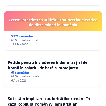
Cerem interzicerea utilizării trotinetelor electrice
de către minori în România
5 276 semnături
66 Semnături / 7 zile
17 May 2026
Petiție pentru includerea indemnizației de
hrană în salariul de bază și protejarea
gradațiilor de vechime pentru asistenții
61 semnături
61 Semnături / 7 zile
personali
6 Aug 2026
Solicităm implicarea autorităților române în
cazul copilului român Wiliam Kristian