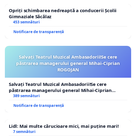
Opriți schimbarea nedreaptă a conducerii Școlii
Gimnaziale Săcălaz
453 semnături
Notificare de transparență
Salvați Teatrul Muzical Ambasadorii!Se cere
păstrarea managerului general Mihai-Ciprian
ROGOJAN
Salvați Teatrul Muzical Ambasadorii!Se cere
păstrarea managerului general Mihai-Ciprian
ROGOJAN
389 semnături
Notificare de transparență
Lidl: Mai multe cărucioare mici, mai puține mari!
7 semnături