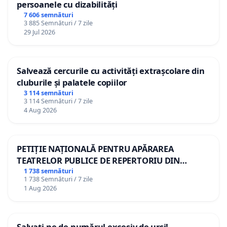
persoanele cu dizabilități
7 606 semnături
3 885 Semnături / 7 zile
29 Jul 2026
Salvează cercurile cu activități extrașcolare din
cluburile și palatele copiilor
3 114 semnături
3 114 Semnături / 7 zile
4 Aug 2026
PETIȚIE NAȚIONALĂ PENTRU APĂRAREA
TEATRELOR PUBLICE DE REPERTORIU DIN
ROMÂNIA
1 738 semnături
1 738 Semnături / 7 zile
1 Aug 2026
Salvați-ne de numărul excesiv de urși!