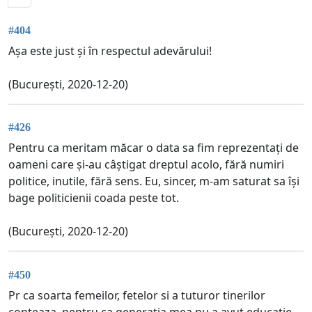
#404
Așa este just și în respectul adevărului!
(București, 2020-12-20)
#426
Pentru ca meritam măcar o data sa fim reprezentați de
oameni care și-au câștigat dreptul acolo, fără numiri
politice, inutile, fără sens. Eu, sincer, m-am saturat sa își
bage politicienii coada peste tot.
(București, 2020-12-20)
#450
Pr ca soarta femeilor, fetelor si a tuturor tinerilor
conteaza, pentru ca generatia mea nu a avut educatie