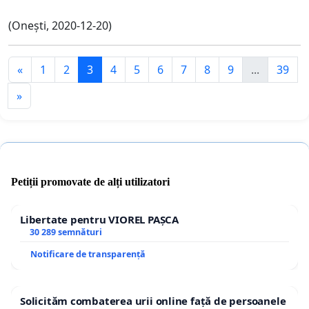
(Onești, 2020-12-20)
«
1
2
3
4
5
6
7
8
9
...
39
»
Petiții promovate de alți utilizatori
Libertate pentru VIOREL PAȘCA
30 289 semnături
Notificare de transparență
Solicităm combaterea urii online față de persoanele