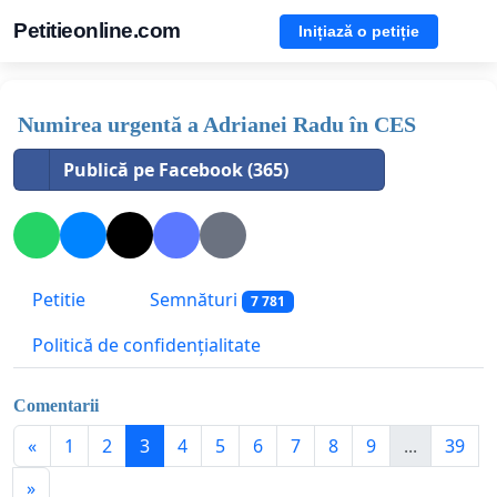
Petitieonline.com
Inițiază o petiție
Numirea urgentă a Adrianei Radu în CES
Publică pe Facebook (365)
Petitie
Semnături
7 781
Politică de confidențialitate
Comentarii
«
1
2
3
4
5
6
7
8
9
...
39
»