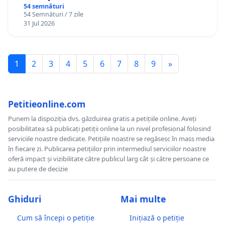
Gheorghe, aflat în plasament în Danemarca de
54 semnături
54 Semnături / 7 zile
12 ani
31 Jul 2026
1
2
3
4
5
6
7
8
9
»
Petitieonline.com
Punem la dispoziția dvs. găzduirea gratis a petițiile online. Aveți
posibilitatea să publicați petiții online la un nivel profesional folosind
serviciile noastre dedicate. Petițiile noastre se regăsesc în mass media
în fiecare zi. Publicarea petițiilor prin intermediul serviciilor noastre
oferă impact și vizibilitate către publicul larg cât și către persoane ce
au putere de decizie
Ghiduri
Mai multe
Cum să începi o petiție
Inițiază o petiție