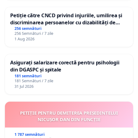
Petiție către CNCD privind injuriile, umilirea și
discriminarea persoanelor cu dizabilități de
către utilizatorul TikTok „Gorici”
256 semnături
256 Semnături / 7 zile
1 Aug 2026
Asigurați salarizare corectă pentru psihologii
din DGASPC și spitale
181 semnături
181 Semnături / 7 zile
31 Jul 2026
PETIȚIE PENTRU DEMITEREA PREȘEDINTELUI
NICUȘOR DAN DIN FUNCȚIE
1 787 semnături