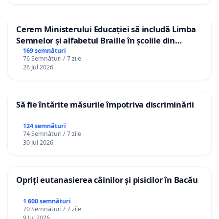
Cerem Ministerului Educației să includă Limba
Semnelor și alfabetul Braille în școlile din
Republica Moldova!
169 semnături
76 Semnături / 7 zile
26 Jul 2026
Să fie întărite măsurile împotriva discriminării
124 semnături
74 Semnături / 7 zile
30 Jul 2026
Opriți eutanasierea câinilor și pisicilor în Bacău
1 600 semnături
70 Semnături / 7 zile
9 Jul 2026