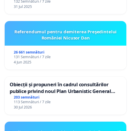
132 Semnături / 7 zile
31 Jul 2025
Referendumul pentru demiterea Preşedintelui
României Nicusor Dan
26 661 semnături
131 Semnături / 7 zile
4 Jun 2025
Obiecții și propuneri în cadrul consultărilor
publice privind noul Plan Urbanistic General
(PUG) Ialoveni
203 semnături
113 Semnături / 7 zile
30 Jul 2026