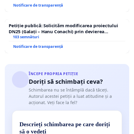
Notificare de transparență
Petiție publică: Solicităm modificarea proiectului
DN25 (Galați – Hanu Conachi) prin devierea
traseului în afara localităților!
103 semnături
Notificare de transparență
ÎNCEPE PROPRIA PETIȚIE
Doriți să schimbați ceva?
Schimbarea nu se întâmplă dacă tăceți.
Autorul acestei petiții a luat atitudine și a
acționat. Veți face la fel?
Descrieți schimbarea pe care doriți
să o vedeți