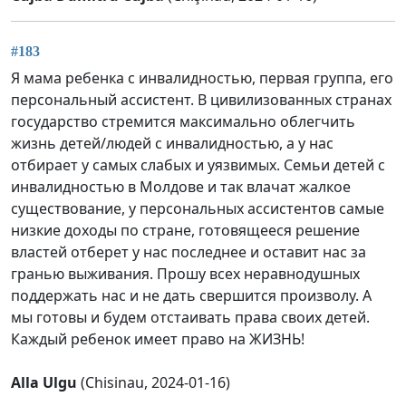
#183
Я мама ребенка с инвалидностью, первая группа, его
персональный ассистент. В цивилизованных странах
государство стремится максимально облегчить
жизнь детей/людей с инвалидностью, а у нас
отбирает у самых слабых и уязвимых. Семьи детей с
инвалидностью в Молдове и так влачат жалкое
существование, у персональных ассистентов самые
низкие доходы по стране, готовящееся решение
властей отберет у нас последнее и оставит нас за
гранью выживания. Прошу всех неравнодушных
поддержать нас и не дать свершится произволу. А
мы готовы и будем отстаивать права своих детей.
Каждый ребенок имеет право на ЖИЗНЬ!
Alla Ulgu
(Chisinau, 2024-01-16)