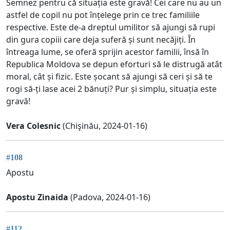
Semnez pentru că situația este gravă! Cei care nu au un
astfel de copil nu pot înțelege prin ce trec familiile
respective. Este de-a dreptul umilitor să ajungi să rupi
din gura copiii care deja suferă și sunt necăjiți. În
întreaga lume, se oferă sprijin acestor familii, însă în
Republica Moldova se depun eforturi să le distrugă atât
moral, cât și fizic. Este șocant să ajungi să ceri și să te
rogi să-ți lase acei 2 bănuți? Pur și simplu, situația este
gravă!
Vera Colesnic
(Chişinău, 2024-01-16)
#108
Apostu
Apostu Zinaida
(Padova, 2024-01-16)
#112