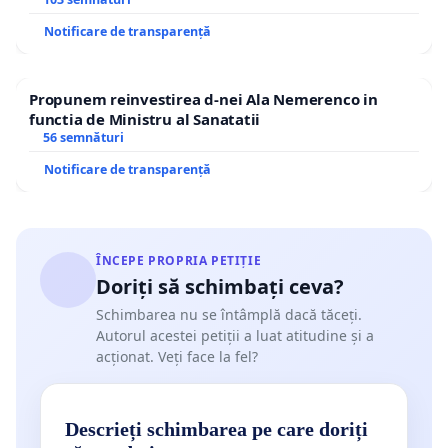
traseului în afara localităților!
Notificare de transparență
Propunem reinvestirea d-nei Ala Nemerenco in
functia de Ministru al Sanatatii
56 semnături
Notificare de transparență
ÎNCEPE PROPRIA PETIȚIE
Doriți să schimbați ceva?
Schimbarea nu se întâmplă dacă tăceți.
Autorul acestei petiții a luat atitudine și a
acționat. Veți face la fel?
Descrieți schimbarea pe care doriți