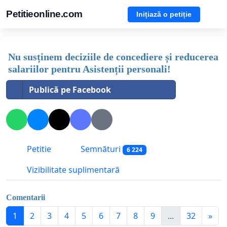
Petitieonline.com
Inițiază o petiție
Nu susținem deciziile de concediere și reducerea
salariilor pentru Asistenții personali!
Publică pe Facebook
Petitie
Semnături
6 224
Vizibilitate suplimentară
Comentarii
1
2
3
4
5
6
7
8
9
...
32
»