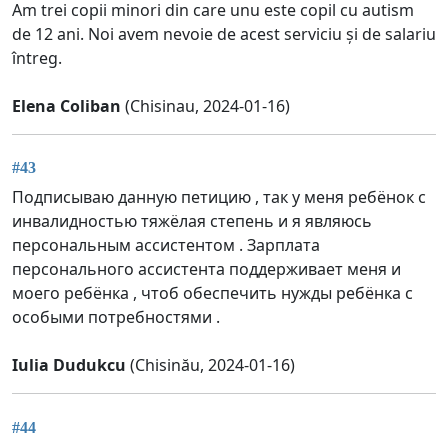
Am trei copii minori din care unu este copil cu autism
de 12 ani. Noi avem nevoie de acest serviciu și de salariu
întreg.
Elena Coliban
(Chisinau, 2024-01-16)
#43
Подписываю данную петицию , так у меня ребёнок с
инвалидностью тяжёлая степень и я являюсь
персональным ассистентом . Зарплата
персонального ассистента поддерживает меня и
моего ребёнка , чтоб обеспечить нужды ребёнка с
особыми потребностями .
Iulia Dudukcu
(Chisinău, 2024-01-16)
#44