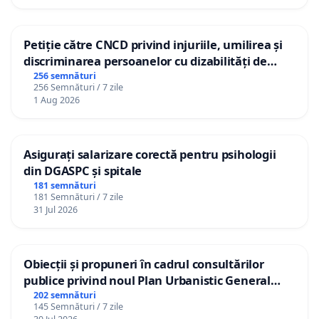
Petiție către CNCD privind injuriile, umilirea și
discriminarea persoanelor cu dizabilități de
către utilizatorul TikTok „Gorici”
256 semnături
256 Semnături / 7 zile
1 Aug 2026
Asigurați salarizare corectă pentru psihologii
din DGASPC și spitale
181 semnături
181 Semnături / 7 zile
31 Jul 2026
Obiecții și propuneri în cadrul consultărilor
publice privind noul Plan Urbanistic General
(PUG) Ialoveni
202 semnături
145 Semnături / 7 zile