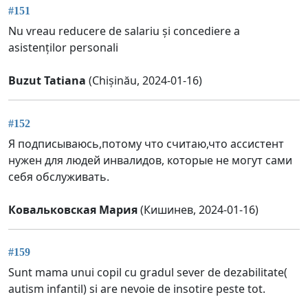
#151
Nu vreau reducere de salariu și concediere a
asistenților personali
Buzut Tatiana
(Chișinău, 2024-01-16)
#152
Я подписываюсь,потому что считаю,что ассистент
нужен для людей инвалидов, которые не могут сами
себя обслуживать.
Ковальковская Мария
(Кишинев, 2024-01-16)
#159
Sunt mama unui copil cu gradul sever de dezabilitate(
autism infantil) si are nevoie de insotire peste tot.