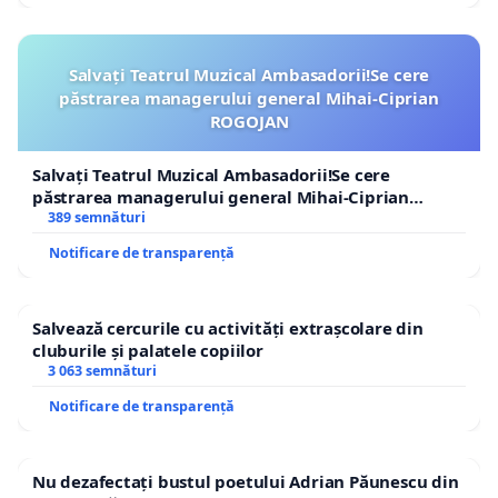
Salvați Teatrul Muzical Ambasadorii!Se cere
păstrarea managerului general Mihai-Ciprian
ROGOJAN
Salvați Teatrul Muzical Ambasadorii!Se cere
păstrarea managerului general Mihai-Ciprian
ROGOJAN
389 semnături
Notificare de transparență
Salvează cercurile cu activități extrașcolare din
cluburile și palatele copiilor
3 063 semnături
Notificare de transparență
Nu dezafectați bustul poetului Adrian Păunescu din