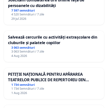
persoanele cu dizabilități
7 597 semnături
4 520 Semnături / 7 zile
29 Jul 2026
Salvează cercurile cu activități extrașcolare din
cluburile și palatele copiilor
3 063 semnături
3 063 Semnături / 7 zile
4 Aug 2026
PETIȚIE NAȚIONALĂ PENTRU APĂRAREA
TEATRELOR PUBLICE DE REPERTORIU DIN
ROMÂNIA
1 734 semnături
1 734 Semnături / 7 zile
1 Aug 2026