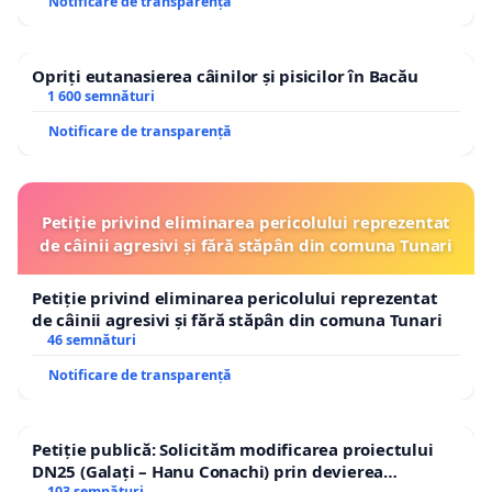
Notificare de transparență
Opriți eutanasierea câinilor și pisicilor în Bacău
1 600 semnături
Notificare de transparență
Petiție privind eliminarea pericolului reprezentat
de câinii agresivi și fără stăpân din comuna Tunari
Petiție privind eliminarea pericolului reprezentat
de câinii agresivi și fără stăpân din comuna Tunari
46 semnături
Notificare de transparență
Petiție publică: Solicităm modificarea proiectului
DN25 (Galați – Hanu Conachi) prin devierea
103 semnături