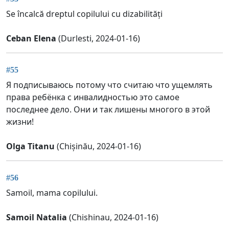
Se încalcă dreptul copilului cu dizabilități
Ceban Elena
(Durlesti, 2024-01-16)
#55
Я подписываюсь потому что считаю что ущемлять
права ребёнка с инвалидностью это самое
последнее дело. Они и так лишены многого в этой
жизни!
Olga Titanu
(Chișinău, 2024-01-16)
#56
Samoil, mama copilului.
Samoil Natalia
(Chishinau, 2024-01-16)