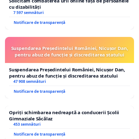
Solicităm combaterea urii online față de persoanele
cu dizabilități
7 597 semnături
Notificare de transparență
Suspendarea Președintelui României, Nicușor Dan,
pentru abuz de funcție și discreditarea statului
Suspendarea Președintelui României, Nicușor Dan,
pentru abuz de funcție și discreditarea statului
47 908 semnături
Notificare de transparență
Opriți schimbarea nedreaptă a conducerii Școlii
Gimnaziale Săcălaz
453 semnături
Notificare de transparență