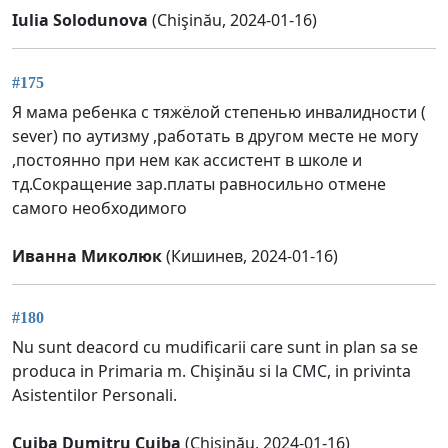
Iulia Solodunova
(Chişinău, 2024-01-16)
#175
Я мама ребенка с тяжёлой степенью инвалидности (
sever) по аутизму ,работать в другом месте не могу
,постоянно при нем как ассистент в школе и
тд.Сокращение зар.платы равносильно отмене
самого необходимого
Иванна Миколюк
(Кишинев, 2024-01-16)
#180
Nu sunt deacord cu mudificarii care sunt in plan sa se
produca in Primaria m. Chişinău si la CMC, in privinta
Asistentilor Personali.
Cujba Dumitru Cujba
(Chişinău, 2024-01-16)