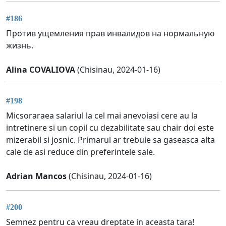
#186
Против ущемления прав инвалидов на нормальную
жизнь.
Alina COVALIOVA
(Chisinau, 2024-01-16)
#198
Micsoraraea salariul la cel mai anevoiasi cere au la
intretinere si un copil cu dezabilitate sau chair doi este
mizerabil si josnic. Primarul ar trebuie sa gaseasca alta
cale de asi reduce din preferintele sale.
Adrian Mancos
(Chisinau, 2024-01-16)
#200
Semnez pentru ca vreau dreptate in aceasta tara!