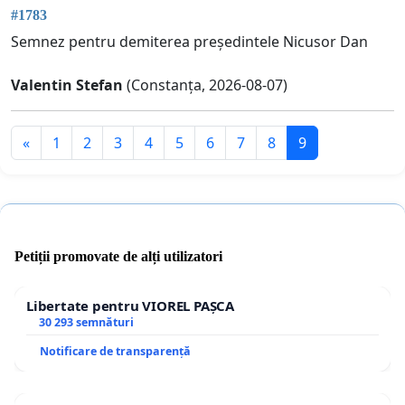
#1783
Semnez pentru demiterea președintele Nicusor Dan
Valentin Stefan
(Constanța, 2026-08-07)
«
1
2
3
4
5
6
7
8
9
Petiții promovate de alți utilizatori
Libertate pentru VIOREL PAȘCA
30 293 semnături
Notificare de transparență