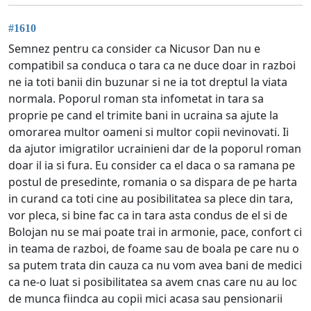
#1610
Semnez pentru ca consider ca Nicusor Dan nu e
compatibil sa conduca o tara ca ne duce doar in razboi
ne ia toti banii din buzunar si ne ia tot dreptul la viata
normala. Poporul roman sta infometat in tara sa
proprie pe cand el trimite bani in ucraina sa ajute la
omorarea multor oameni si multor copii nevinovati. Ii
da ajutor imigratilor ucrainieni dar de la poporul roman
doar il ia si fura. Eu consider ca el daca o sa ramana pe
postul de presedinte, romania o sa dispara de pe harta
in curand ca toti cine au posibilitatea sa plece din tara,
vor pleca, si bine fac ca in tara asta condus de el si de
Bolojan nu se mai poate trai in armonie, pace, confort ci
in teama de razboi, de foame sau de boala pe care nu o
sa putem trata din cauza ca nu vom avea bani de medici
ca ne-o luat si posibilitatea sa avem cnas care nu au loc
de munca fiindca au copii mici acasa sau pensionarii