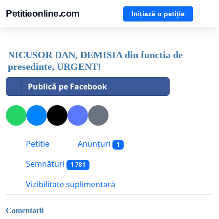
Petitieonline.com
Inițiază o petiție
NICUSOR DAN, DEMISIA din functia de
presedinte, URGENT!
Publică pe Facebook
Petitie
Anunțuri
1
Semnături
1 781
Vizibilitate suplimentară
Comentarii