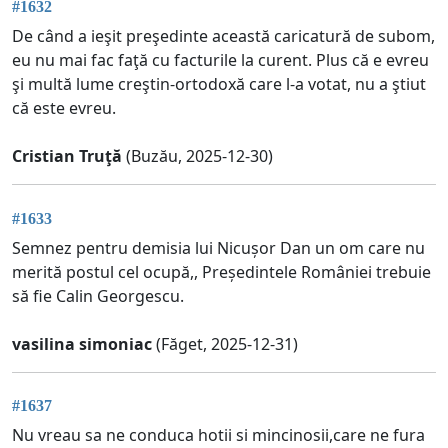
#1632
De când a ieşit preşedinte această caricatură de subom,
eu nu mai fac faţă cu facturile la curent. Plus că e evreu
şi multă lume creştin-ortodoxă care l-a votat, nu a ştiut
că este evreu.
Cristian Truţă
(Buzău, 2025-12-30)
#1633
Semnez pentru demisia lui Nicușor Dan un om care nu
merită postul cel ocupă,, Președintele României trebuie
să fie Calin Georgescu.
vasilina simoniac
(Făget, 2025-12-31)
#1637
Nu vreau sa ne conduca hotii si mincinosii,care ne fura