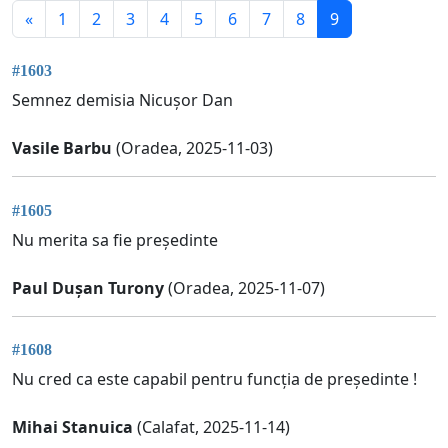
«
1
2
3
4
5
6
7
8
9
#1603
Semnez demisia Nicușor Dan
Vasile Barbu
(Oradea, 2025-11-03)
#1605
Nu merita sa fie președinte
Paul Dușan Turony
(Oradea, 2025-11-07)
#1608
Nu cred ca este capabil pentru funcția de președinte !
Mihai Stanuica
(Calafat, 2025-11-14)