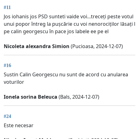
#11
Jos iohanis jos PSD sunteti vaide voi...treceți peste votul
unui popor întreg la pușcărie cu voi nenorociților lăsați l
pe calin georgescu în pace jos labele ee pe el
Nicoleta alexandra Simion
(Pucioasa, 2024-12-07)
#16
Sustin Calin Georgescu nu sunt de acord cu anularea
voturilor
Ionela sorina Beleuca
(Bals, 2024-12-07)
#24
Este necesar