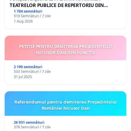
TEATRELOR PUBLICE DE REPERTORIU DIN
ROMÂNIA
1 784 semnături
919 Semnături / 7 zile
1 Aug 2026
PETIȚIE PENTRU DEMITEREA PREȘEDINTELUI
NICUȘOR DAN DIN FUNCȚIE
2 190 semnături
533 Semnături / 7 zile
31 Jul 2025
Referendumul pentru demiterea Preşedintelui
României Nicusor Dan
26 931 semnături
378 Semnături / 7 zile