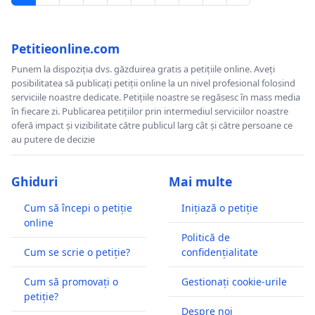
Petitieonline.com
Punem la dispoziția dvs. găzduirea gratis a petițiile online. Aveți
posibilitatea să publicați petiții online la un nivel profesional folosind
serviciile noastre dedicate. Petițiile noastre se regăsesc în mass media
în fiecare zi. Publicarea petițiilor prin intermediul serviciilor noastre
oferă impact și vizibilitate către publicul larg cât și către persoane ce
au putere de decizie
Ghiduri
Mai multe
Cum să începi o petiție
Inițiază o petiție
online
Politică de
Cum se scrie o petiție?
confidențialitate
Cum să promovați o
Gestionați cookie-urile
petiție?
Despre noi