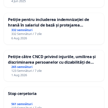
4 Jun 2025
Petiție pentru includerea indemnizației de
hrană în salariul de bază și protejarea
gradațiilor de vechime pentru asistenții
332 semnături
332 Semnături / 7 zile
personali
6 Aug 2026
Petiție către CNCD privind injuriile, umilirea și
discriminarea persoanelor cu dizabilități de
către utilizatorul TikTok „Gorici”
265 semnături
123 Semnături / 7 zile
1 Aug 2026
Stop cerșetoria
561 semnături
119 Semnături / 7 zile