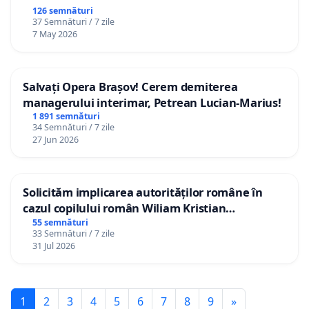
126 semnături
37 Semnături / 7 zile
7 May 2026
Salvați Opera Brașov! Cerem demiterea
managerului interimar, Petrean Lucian-Marius!
1 891 semnături
34 Semnături / 7 zile
27 Jun 2026
Solicităm implicarea autorităților române în
cazul copilului român Wiliam Kristian
Gheorghe, aflat în plasament în Danemarca de
55 semnături
33 Semnături / 7 zile
12 ani
31 Jul 2026
1
2
3
4
5
6
7
8
9
»