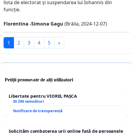
lista de electorat și suspendarea lui Iohannis din
funcție.
Florentina -Simona Gagu
(Brăila, 2024-12-07)
1
2
3
4
5
»
Petiții promovate de alți utilizatori
Libertate pentru VIOREL PAȘCA
30 296 semnături
Notificare de transparență
Solicităm combaterea urii online față de persoanele