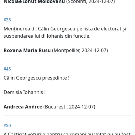
Nicolae Ionut Moldovanu
(Scobinti, 2024-12-07)
#25
Menținerea dl. Călin Georgescu pe lista de electorat și
suspendarea lui dl Iohanis din functie.
Roxana Maria Rusu
(Montpellier, 2024-12-07)
#45
Călin Georgescu președinte !
Demisia Iohannis !
Andreea Andree
(București, 2024-12-07)
#50
A Castigat voturile pentru ca romani au votat nu au fost