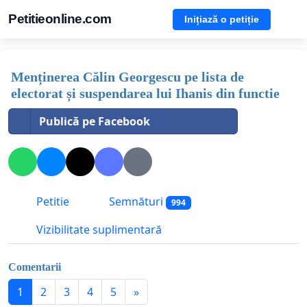
Petitieonline.com
Inițiază o petiție
Menținerea Călin Georgescu pe lista de
electorat și suspendarea lui Ihanis din functie
Publică pe Facebook
Petitie
Semnături
994
Vizibilitate suplimentară
Comentarii
1
2
3
4
5
»