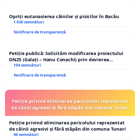
Opriți eutanasierea câinilor și pisicilor în Bacău
1 630 semnături
Notificare de transparență
Petiție publică: Solicităm modificarea proiectului
DN25 (Galați – Hanu Conachi) prin devierea
traseului în afara localităților!
104 semnături
Notificare de transparență
Petiție privind eliminarea pericolului reprezentat
de câinii agresivi și fără stăpân din comuna Tunari
Petiție privind eliminarea pericolului reprezentat
de câinii agresivi și fără stăpân din comuna Tunari
46 semnături