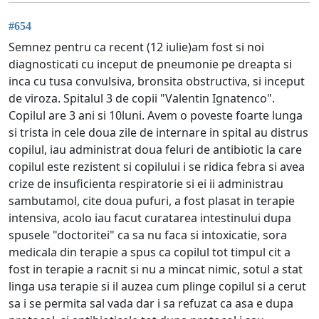
#654
Semnez pentru ca recent (12 iulie)am fost si noi
diagnosticati cu inceput de pneumonie pe dreapta si
inca cu tusa convulsiva, bronsita obstructiva, si inceput
de viroza. Spitalul 3 de copii "Valentin Ignatenco".
Copilul are 3 ani si 10luni. Avem o poveste foarte lunga
si trista in cele doua zile de internare in spital au distrus
copilul, iau administrat doua feluri de antibiotic la care
copilul este rezistent si copilului i se ridica febra si avea
crize de insuficienta respiratorie si ei ii administrau
sambutamol, cite doua pufuri, a fost plasat in terapie
intensiva, acolo iau facut curatarea intestinului dupa
spusele "doctoritei" ca sa nu faca si intoxicatie, sora
medicala din terapie a spus ca copilul tot timpul cit a
fost in terapie a racnit si nu a mincat nimic, sotul a stat
linga usa terapie si il auzea cum plinge copilul si a cerut
sa i se permita sal vada dar i sa refuzat ca asa e dupa