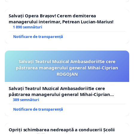
Salvați Opera Brașov! Cerem demiterea
managerului interimar, Petrean Lucian-Marius!
1 890 semnături
Notificare de transparență
Salvați Teatrul Muzical Ambasadorii!Se cere
păstrarea managerului general Mihai-Ciprian
ROGOJAN
Salvați Teatrul Muzical Ambasadorii!Se cere
păstrarea managerului general Mihai-Ciprian
ROGOJAN
389 semnături
Notificare de transparență
Opriți schimbarea nedreaptă a conducerii Școlii