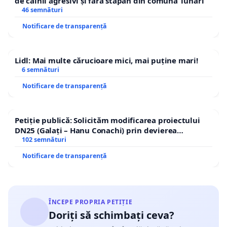
de câinii agresivi și fără stăpân din comuna Tunari
46 semnături
Notificare de transparență
Lidl: Mai multe cărucioare mici, mai puține mari!
6 semnături
Notificare de transparență
Petiție publică: Solicităm modificarea proiectului
DN25 (Galați – Hanu Conachi) prin devierea
traseului în afara localităților!
102 semnături
Notificare de transparență
ÎNCEPE PROPRIA PETIȚIE
Doriți să schimbați ceva?