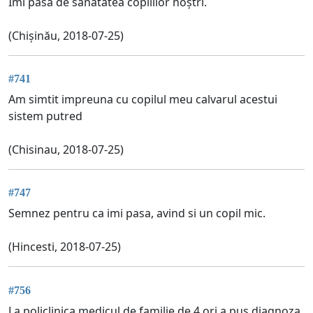
Îmi pasă de sănătatea copiiilor noștri.
(Chișinău, 2018-07-25)
#741
Am simtit impreuna cu copilul meu calvarul acestui
sistem putred
(Chisinau, 2018-07-25)
#747
Semnez pentru ca imi pasa, avind si un copil mic.
(Hincesti, 2018-07-25)
#756
La policlinica medicul de familie de 4 ori a pus diagnoza