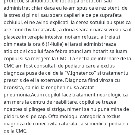
protocol, si antibioticele tot dupa protocol i sau
administrat chiar daca eu le-am spus ca e rezistent, de
la stres si plins i sau spars capilarile de pe suprafata
ochiului, ei ne avind explicatii la cerea sotului au spus ca
are conectivita catarala, a doua seara ei iarasi vreau sa il
plaseze in terapia intesiva, noi am refuzat, a treia zi
dimineata la ora 6 (14iulie) ei iarasi administreaza
atibiotic si copilul face febra atunci am hotarit sa luam
copilul si sa mergem la CMC. La sectia de internare de la
CMC am fost consultati de pediatru care a exclus
diagnoza pusa de cei de la "V.Ignatenco" si tratamentul
prescris de ei la externare. Diagnoza fiind viroza cu
bronsita, ca nici la renghen nu sa aratat
pneumonia.Acum copilul face tratament neurologic ca
am mers la centru de reabilitare, copilul se trezea
noaptea si plingea si striga, nimeni sa nu puna mina de
picioruse si pe cap. Oftalmologul categoric a exclus
diagnoza de conectivita catarala ca si medicul pediatru
de la CMC.