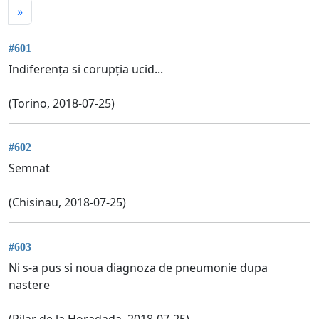
»
#601
Indiferența si corupția ucid...
(Torino, 2018-07-25)
#602
Semnat
(Chisinau, 2018-07-25)
#603
Ni s-a pus si noua diagnoza de pneumonie dupa
nastere
(Pilar de la Horadada, 2018-07-25)