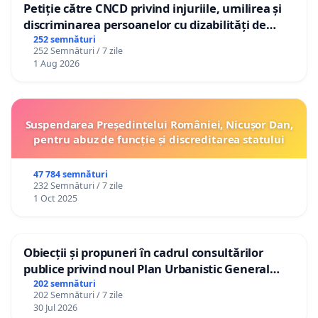
Petiție către CNCD privind injuriile, umilirea și
discriminarea persoanelor cu dizabilități de
către utilizatorul TikTok „Gorici”
252 semnături
252 Semnături / 7 zile
1 Aug 2026
Suspendarea Președintelui României, Nicușor Dan,
pentru abuz de funcție și discreditarea statului
47 784 semnături
232 Semnături / 7 zile
1 Oct 2025
Obiecții și propuneri în cadrul consultărilor
publice privind noul Plan Urbanistic General
(PUG) Ialoveni
202 semnături
202 Semnături / 7 zile
30 Jul 2026