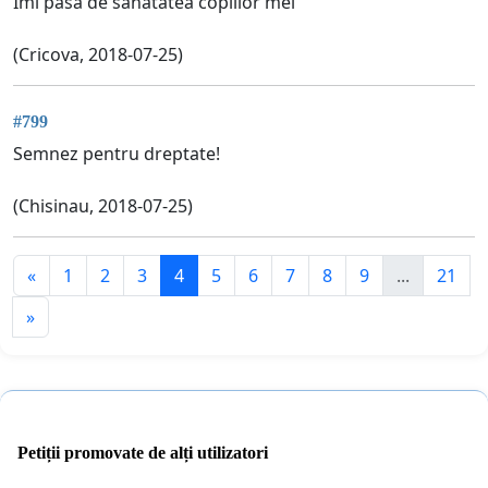
Imi pasa de sanatatea copiilor mei
(Cricova, 2018-07-25)
#799
Semnez pentru dreptate!
(Chisinau, 2018-07-25)
«
1
2
3
4
5
6
7
8
9
...
21
»
Petiții promovate de alți utilizatori