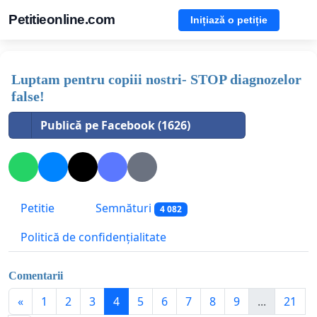
Petitieonline.com
Inițiază o petiție
Luptam pentru copiii nostri- STOP diagnozelor
false!
Publică pe Facebook (1626)
Petitie
Semnături
4 082
Politică de confidențialitate
Comentarii
«
1
2
3
4
5
6
7
8
9
...
21