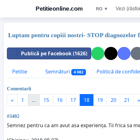
Petitieonline.com
Vezi (răsfoi
RO ▼
Luptam pentru copiii nostri- STOP diagnozelor f
Publică pe Facebook (1626)
Petitie
Semnături
Politică de confide
4 082
Comentarii
«
1
...
15
16
17
18
19
20
21
»
#3402
Semnez pentru ca am avut asa experiența. Tii frica sa me