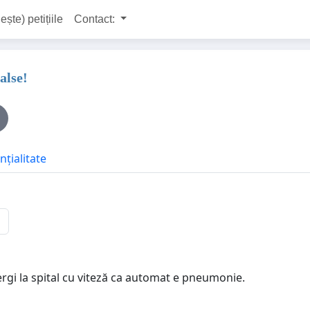
ește) petițiile
Contact:
alse!
nțialitate
rgi la spital cu viteză ca automat e pneumonie.