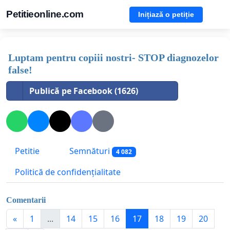
Petitieonline.com
Inițiază o petiție
Luptam pentru copiii nostri- STOP diagnozelor
false!
Publică pe Facebook (1626)
Petitie
Semnături
4 082
Politică de confidențialitate
Comentarii
«
1
...
14
15
16
17
18
19
20