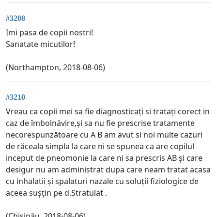
#3208
Imi pasa de copii nostri!
Sanatate micutilor!
(Northampton, 2018-08-06)
#3210
Vreau ca copii mei sa fie diagnosticați si tratați corect in
caz de îmbolnăvire,și sa nu fie prescrise tratamente
necorespunzătoare cu A B am avut si noi multe cazuri
de răceala simpla la care ni se spunea ca are copilul
inceput de pneomonie la care ni sa prescris AB și care
desigur nu am administrat dupa care neam tratat acasa
cu inhalatii și spalaturi nazale cu soluții fiziologice de
aceea sușțin pe d.Stratulat .
(Chișinău, 2018-08-06)