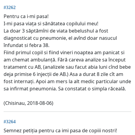
#3262
Pentru ca i-mi pasa!
I-mi pasa viața si sănătatea copilului meu!
La doar 3 săptămîni de viata bebelushul a fost
diagnosticat cu pneumonie, el avînd doar nasucul
înfundat si febra 38.
Fiind primul copil si fiind vineri noaptea am panicat si
am chemat ambulanță. Fără careva analize sa început
tratament cu AB, (analizele sau facut abia luni cînd bebe
deja primise 6 injecții de AB.) Asa a durat 8 zile cît am
fost internați. Apoi am mers la alt medic particular unde
sa infirmat pneumonia. Sa constatat o simpla răceală.
(Chisinau, 2018-08-06)
#3264
Semnez petiția pentru ca imi pasa de copiii nostri!