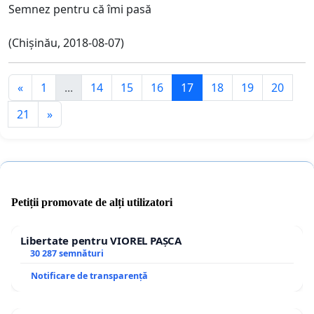
Semnez pentru că îmi pasă
(Chișinău, 2018-08-07)
«
1
...
14
15
16
17
18
19
20
21
»
Petiții promovate de alți utilizatori
Libertate pentru VIOREL PAȘCA
30 287 semnături
Notificare de transparență