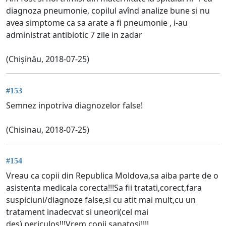
diagnoza pneumonie, copilul avînd analize bune si nu
avea simptome ca sa arate a fi pneumonie , i-au
administrat antibiotic 7 zile in zadar
(Chișinău, 2018-07-25)
#153
Semnez inpotriva diagnozelor false!
(Chisinau, 2018-07-25)
#154
Vreau ca copii din Republica Moldova,sa aiba parte de o
asistenta medicala corecta!!!Sa fii tratati,corect,fara
suspiciuni/diagnoze false,si cu atit mai mult,cu un
tratament inadecvat si uneori(cel mai
des),periculos!!!Vrem copii sanatosi!!!!