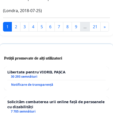
(Londra, 2018-07-25)
1
2
3
4
5
6
7
8
9
...
21
»
Petiții promovate de alți utilizatori
Libertate pentru VIOREL PAȘCA
30 293 semnături
Notificare de transparență
Solicităm combaterea urii online față de persoanele
cu dizabilități
7 705 semnături