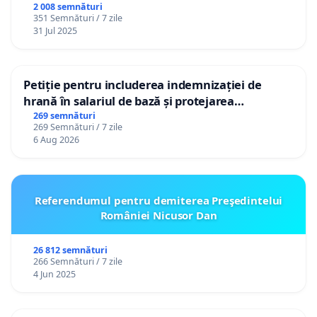
2 008 semnături
351 Semnături / 7 zile
31 Jul 2025
Petiție pentru includerea indemnizației de
hrană în salariul de bază și protejarea
gradațiilor de vechime pentru asistenții
269 semnături
269 Semnături / 7 zile
personali
6 Aug 2026
Referendumul pentru demiterea Preşedintelui
României Nicusor Dan
26 812 semnături
266 Semnături / 7 zile
4 Jun 2025