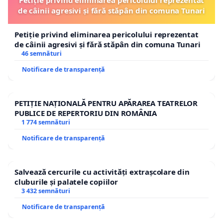
Petiție privind eliminarea pericolului reprezentat
de câinii agresivi și fără stăpân din comuna Tunari
Petiție privind eliminarea pericolului reprezentat
de câinii agresivi și fără stăpân din comuna Tunari
46 semnături
Notificare de transparență
PETIȚIE NAȚIONALĂ PENTRU APĂRAREA TEATRELOR
PUBLICE DE REPERTORIU DIN ROMÂNIA
1 774 semnături
Notificare de transparență
Salvează cercurile cu activități extrașcolare din
cluburile și palatele copiilor
3 432 semnături
Notificare de transparență