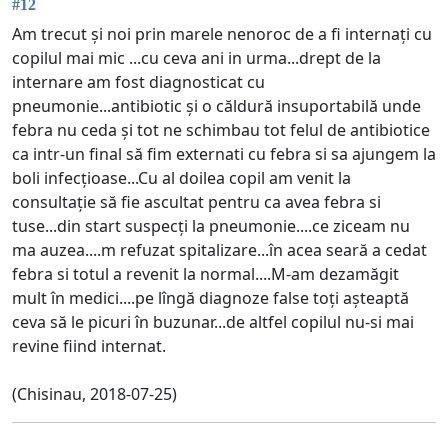
#12
Am trecut și noi prin marele nenoroc de a fi internați cu
copilul mai mic ...cu ceva ani in urma...drept de la
internare am fost diagnosticat cu
pneumonie...antibiotic și o căldură insuportabilă unde
febra nu ceda și tot ne schimbau tot felul de antibiotice
ca intr-un final să fim externati cu febra si sa ajungem la
boli infecțioase...Cu al doilea copil am venit la
consultație să fie ascultat pentru ca avea febra si
tuse...din start suspecți la pneumonie....ce ziceam nu
ma auzea....m refuzat spitalizare...în acea seară a cedat
febra si totul a revenit la normal....M-am dezamăgit
mult în medici....pe lîngă diagnoze false toți așteaptă
ceva să le picuri în buzunar...de altfel copilul nu-si mai
revine fiind internat.
(Chisinau, 2018-07-25)