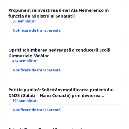
Propunem reinvestirea d-nei Ala Nemerenco in
functia de Ministru al Sanatatii
56 semnături
Notificare de transparență
Opriți schimbarea nedreaptă a conducerii Școlii
Gimnaziale Săcălaz
454 semnături
Notificare de transparență
Petiție publică: Solicităm modificarea proiectului
DN25 (Galați – Hanu Conachi) prin devierea
traseului în afara localităților!
104 semnături
Notificare de transparență