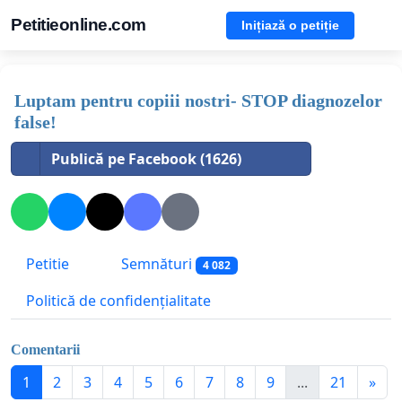
Petitieonline.com
Inițiază o petiție
Luptam pentru copiii nostri- STOP diagnozelor
false!
Publică pe Facebook (1626)
Petitie
Semnături
4 082
Politică de confidențialitate
Comentarii
1
2
3
4
5
6
7
8
9
...
21
»