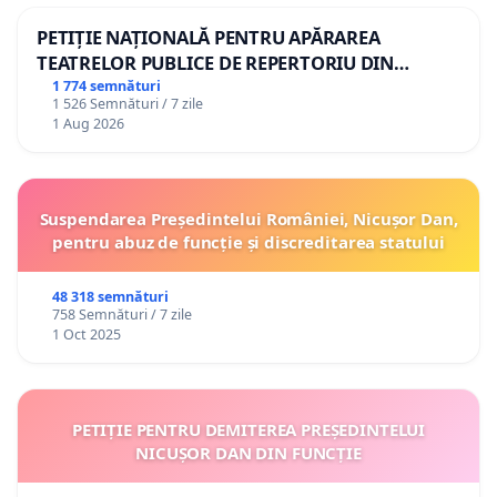
PETIȚIE NAȚIONALĂ PENTRU APĂRAREA
TEATRELOR PUBLICE DE REPERTORIU DIN
ROMÂNIA
1 774 semnături
1 526 Semnături / 7 zile
1 Aug 2026
Suspendarea Președintelui României, Nicușor Dan,
pentru abuz de funcție și discreditarea statului
48 318 semnături
758 Semnături / 7 zile
1 Oct 2025
PETIȚIE PENTRU DEMITEREA PREȘEDINTELUI
NICUȘOR DAN DIN FUNCȚIE