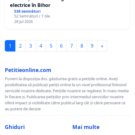
electrice în Bihor
538 semnături
52 Semnături / 7 zile
28 Jul 2026
1
2
3
4
5
6
7
8
9
»
Petitieonline.com
Punem la dispoziția dvs. găzduirea gratis a petițiile online. Aveți
posibilitatea să publicați petiții online la un nivel profesional folosind
serviciile noastre dedicate. Petițiile noastre se regăsesc în mass media
în fiecare zi. Publicarea petițiilor prin intermediul serviciilor noastre
oferă impact și vizibilitate către publicul larg cât și către persoane ce
au putere de decizie
Ghiduri
Mai multe