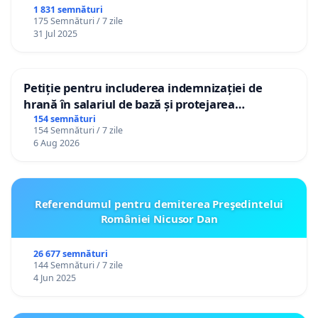
1 831 semnături
175 Semnături / 7 zile
31 Jul 2025
Petiție pentru includerea indemnizației de
hrană în salariul de bază și protejarea
gradațiilor de vechime pentru asistenții
154 semnături
154 Semnături / 7 zile
personali
6 Aug 2026
Referendumul pentru demiterea Preşedintelui
României Nicusor Dan
26 677 semnături
144 Semnături / 7 zile
4 Jun 2025