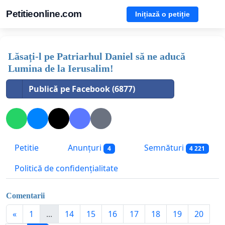
Petitieonline.com
Inițiază o petiție
Lăsați-l pe Patriarhul Daniel să ne aducă
Lumina de la Ierusalim!
Publică pe Facebook (6877)
Petitie
Anunțuri
Semnături
4
4 221
Politică de confidențialitate
Comentarii
«
1
...
14
15
16
17
18
19
20