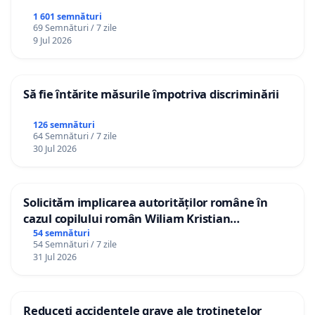
1 601 semnături
69 Semnături / 7 zile
9 Jul 2026
Să fie întărite măsurile împotriva discriminării
126 semnături
64 Semnături / 7 zile
30 Jul 2026
Solicităm implicarea autorităților române în
cazul copilului român Wiliam Kristian
Gheorghe, aflat în plasament în Danemarca de
54 semnături
54 Semnături / 7 zile
12 ani
31 Jul 2026
Reduceți accidentele grave ale trotinetelor