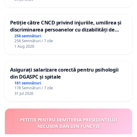
Petiție către CNCD privind injuriile, umilirea și
discriminarea persoanelor cu dizabilități de
către utilizatorul TikTok „Gorici”
258 semnături
258 Semnături / 7 zile
1 Aug 2026
Asigurați salarizare corectă pentru psihologii
din DGASPC și spitale
181 semnături
178 Semnături / 7 zile
31 Jul 2026
PETIȚIE PENTRU DEMITEREA PREȘEDINTELUI
NICUȘOR DAN DIN FUNCȚIE