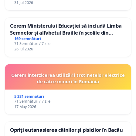
31 Jul 2026
Cerem Ministerului Educației să includă Limba
Semnelor și alfabetul Braille în școlile din
Republica Moldova!
169 semnături
71 Semnături / 7 zile
26 Jul 2026
Cerem interzicerea utilizării trotinetelor electrice
de către minori în România
5 281 semnături
71 Semnături / 7 zile
17 May 2026
Opriți eutanasierea câinilor și pisicilor în Bacău