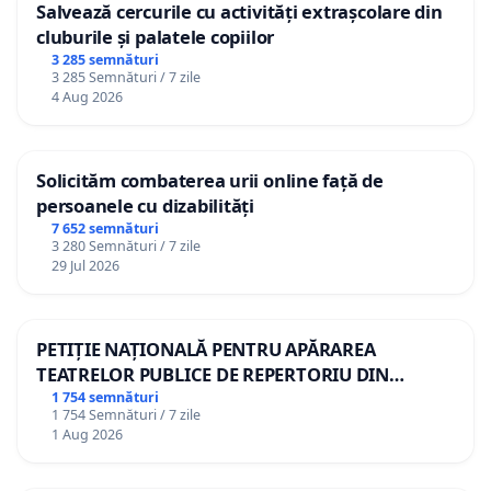
Salvează cercurile cu activități extrașcolare din
cluburile și palatele copiilor
3 285 semnături
3 285 Semnături / 7 zile
4 Aug 2026
Solicităm combaterea urii online față de
persoanele cu dizabilități
7 652 semnături
3 280 Semnături / 7 zile
29 Jul 2026
PETIȚIE NAȚIONALĂ PENTRU APĂRAREA
TEATRELOR PUBLICE DE REPERTORIU DIN
ROMÂNIA
1 754 semnături
1 754 Semnături / 7 zile
1 Aug 2026