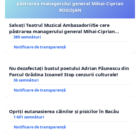
păstrarea managerului general Mihai-Ciprian
ROGOJAN
Salvați Teatrul Muzical Ambasadorii!Se cere
păstrarea managerului general Mihai-Ciprian
ROGOJAN
389 semnături
Notificare de transparență
Nu dezafectați bustul poetului Adrian Păunescu din
Parcul Grădina Icoanei! Stop cenzurii culturale!
36 semnături
Notificare de transparență
Opriți eutanasierea câinilor și pisicilor în Bacău
1 601 semnături
Notificare de transparență