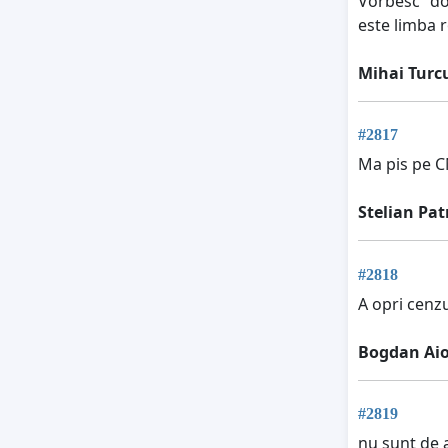
Vorbesc "do
este limba r
Mihai Turc
#2817
Ma pis pe 
Stelian Pat
#2818
A opri cenz
Bogdan Aio
#2819
nu sunt de 