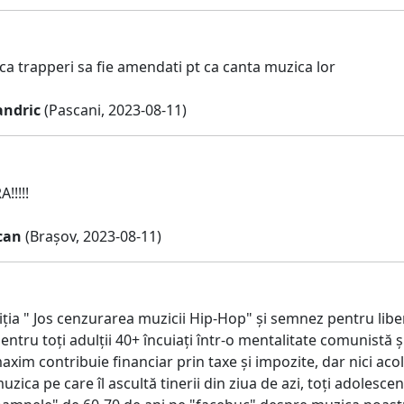
ca trapperi sa fie amendati pt ca canta muzica lor
ndric
(Pascani, 2023-08-11)
!!!!!
can
(Brașov, 2023-08-11)
ția " Jos cenzurarea muzicii Hip-Hop" și semnez pentru liber
 pentru toți adulții 40+ încuiați într-o mentalitate comunistă ș
axim contribuie financiar prin taxe și impozite, dar nici aco
ica pe care îl ascultă tinerii din ziua de azi, toți adolescentii