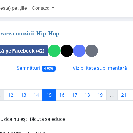
ește) petițiile
Contact:
rarea muzicii Hip-Hop
că pe Facebook (42)
Semnături
Vizibilitate suplimentară
4 036
.
12
13
14
15
16
17
18
19
...
21
uzica nu ești făcută sa educe