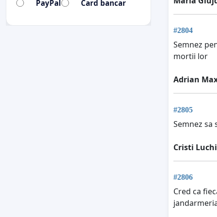
Maria Giuj
PayPal
Card bancar
#2804
Semnez pentr
mortii lor
Adrian Max
#2805
Semnez sa s
Cristi Luch
#2806
Cred ca fiec
jandarmeria