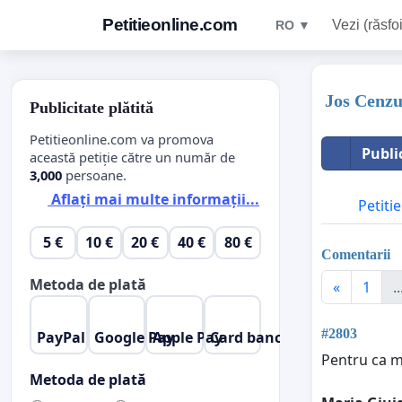
Petitieonline.com
Vezi (răsfoi
RO ▼
Jos Cenzu
Publicitate plătită
Petitieonline.com va promova
Publi
această petiție către un număr de
3,000
persoane.
Aflați mai multe informații...
Petitie
5 €
10 €
20 €
40 €
80 €
Comentarii
Metoda de plată
«
1
..
#2803
PayPal
Google Pay
Apple Pay
Card bancar
Pentru ca m
Metoda de plată