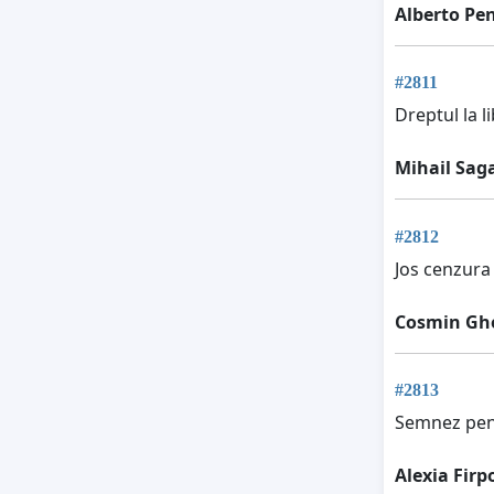
Alberto Pe
#2811
Dreptul la l
Mihail Sag
#2812
Jos cenzura
Cosmin Gh
#2813
Semnez pent
Alexia Firp