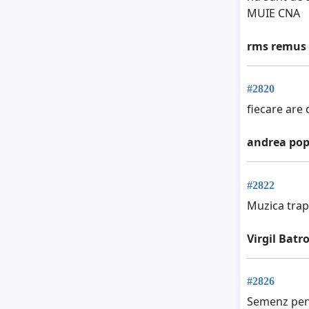
MUIE CNA
rms remus
#2820
fiecare are
andrea pop
#2822
Muzica trap/
Virgil Batr
#2826
Semenz pentr