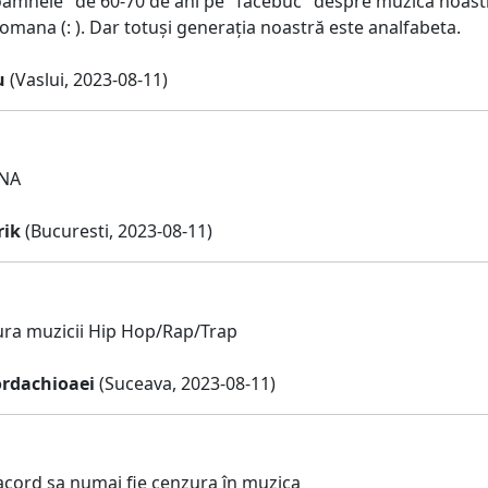
amnele" de 60-70 de ani pe "facebuc" despre muzica noastr
omana (: ). Dar totuși generația noastră este analfabeta.
u
(Vaslui, 2023-08-11)
CNA
rik
(Bucuresti, 2023-08-11)
ura muzicii Hip Hop/Rap/Trap
rdachioaei
(Suceava, 2023-08-11)
acord sa numai fie cenzura în muzica