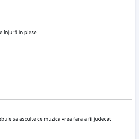
 înjură in piese
uie sa asculte ce muzica vrea fara a fii judecat