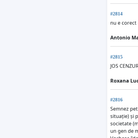
#2814
nu e corect 
Antonio Ma
#2815
JOS CENZURA
Roxana Lu
#2816
Semnez peti
situație) și
societate (m
un gen de muz