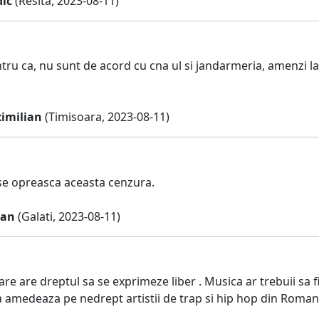
dic
(Resita, 2023-08-11)
u ca, nu sunt de acord cu cna ul si jandarmeria, amenzi la a
imilian
(Timisoara, 2023-08-11)
e opreasca aceasta cenzura.
ian
(Galati, 2023-08-11)
are are dreptul sa se exprimeze liber . Musica ar trebuii sa fi
 amedeaza pe nedrept artistii de trap si hip hop din Romani