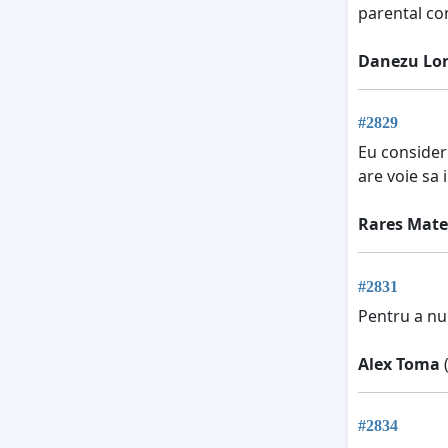
parental con
Danezu Lo
#2829
Eu consider 
are voie sa i
Rares Mate
#2831
Pentru a nu
Alex Toma
(
#2834