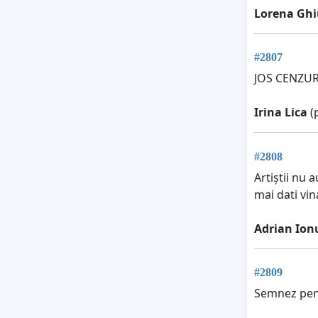
Lorena Ghi
#2807
JOS CENZU
Irina Lica
(p
#2808
Artiștii nu 
mai dati vin
Adrian Ion
#2809
Semnez pentr