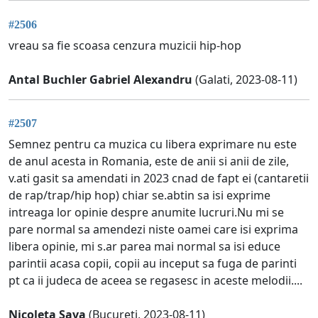
#2506
vreau sa fie scoasa cenzura muzicii hip-hop
Antal Buchler Gabriel Alexandru
(Galati, 2023-08-11)
#2507
Semnez pentru ca muzica cu libera exprimare nu este
de anul acesta in Romania, este de anii si anii de zile,
v.ati gasit sa amendati in 2023 cnad de fapt ei (cantaretii
de rap/trap/hip hop) chiar se.abtin sa isi exprime
intreaga lor opinie despre anumite lucruri.Nu mi se
pare normal sa amendezi niste oamei care isi exprima
libera opinie, mi s.ar parea mai normal sa isi educe
parintii acasa copii, copii au inceput sa fuga de parinti
pt ca ii judeca de aceea se regasesc in aceste melodii....
Nicoleta Sava
(Bucureti, 2023-08-11)