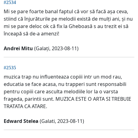
#2534
Mi se pare foarte banal faptul că vor să facă așa ceva,
stiind că înjurăturile pe melodii există de mulți ani, și nu
mi se pare deloc ok că fix la Gheboasă s au trezit ei să
înceapă să de-a amenzi!
Andrei Mitu
(Galați, 2023-08-11)
#2535
muzica trap nu influenteaza copiii intr un mod rau,
educatia se face acasa, nu trapperi sunt responsabili
pentru copiii care asculta melodiile lor la o varsta
frageda, parintii sunt. MUZICA ESTE O ARTA SI TREBUIE
TRATATA CA ATARE.
Edward Stelea
(Galati, 2023-08-11)