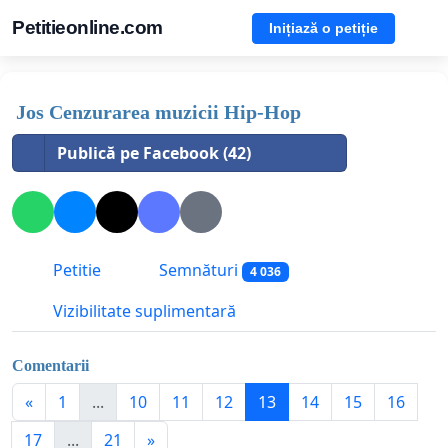
Petitieonline.com
Inițiază o petiție
Jos Cenzurarea muzicii Hip-Hop
Publică pe Facebook (42)
Petitie
Semnături
4 036
Vizibilitate suplimentară
Comentarii
«
1
...
10
11
12
13
14
15
16
17
...
21
»