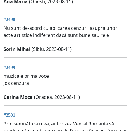
Ana Maria
(Onesti, 2023-08-11)
#2498
Nu sunt de-acord cu aplicarea cenzurii asupra unor
acte artistice indiferent dacă sunt bune sau rele
Sorin Mihai
(Sibiu, 2023-08-11)
#2499
muzica e prima voce
jos cenzura
Carina Moca
(Oradea, 2023-08-11)
#2501
Prin semnătura mea, autorizez Veeral Romania să
predea informațiile pe care le furnizez în acest formular