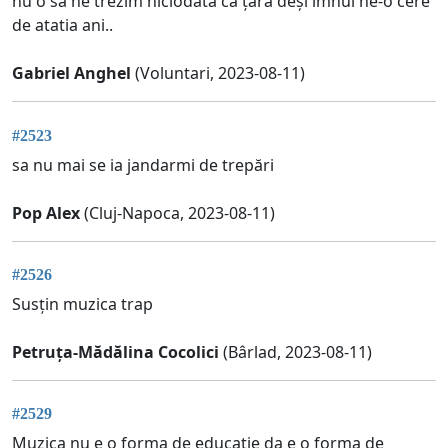
nu o sa ne trezim niciodata ca țara deși imnul ne-o cere
de atatia ani..
Gabriel Anghel
(Voluntari, 2023-08-11)
#2523
sa nu mai se ia jandarmi de trepări
Pop Alex
(Cluj-Napoca, 2023-08-11)
#2526
Susțin muzica trap
Petruța-Mădălina Cocolici
(Bârlad, 2023-08-11)
#2529
Muzica nu e o forma de educatie da e o forma de