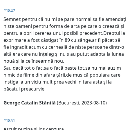
#1847
Semnez pentru că nu mi se pare normal sa fie amendați
niste oameni pentru forma de arta pe care o creează și
pentru a oprii cererea unui posibil precedent.Dreptul la
exprimare a fost câștigat în 89 cu sânge,ar fi păcat să
fie ingradit acum cu cerneală de niste persoane dintr-o
altă era care nu înțeleg și nu s au putut adapta la lunea
nouă și la ce înseamnă nou.
Sau dacă tot o fac,sa o facă peste tot,sa nu mai auzim
nimic de filme din afara țării,de musică populara care
instiga la un viciu mult prea vechi in tara asta și la
păcatul preacurviei
George Catalin Stănilă
(București, 2023-08-10)
#1851
Ascult puzina și jos cenzura