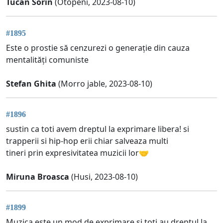
Tucan Sorin
(Otopeni, 2023-08-10)
#1895
Este o prostie să cenzurezi o generație din cauza
mentalități comuniste
Stefan Ghita
(Morro jable, 2023-08-10)
#1896
sustin ca toti avem dreptul la exprimare libera! si
trapperii si hip-hop erii chiar salveaza multi
tineri prin expresivitatea muzicii lor🤝
Miruna Broasca
(Husi, 2023-08-10)
#1899
Muzica este un mod de exprimare și toți au dreptul la