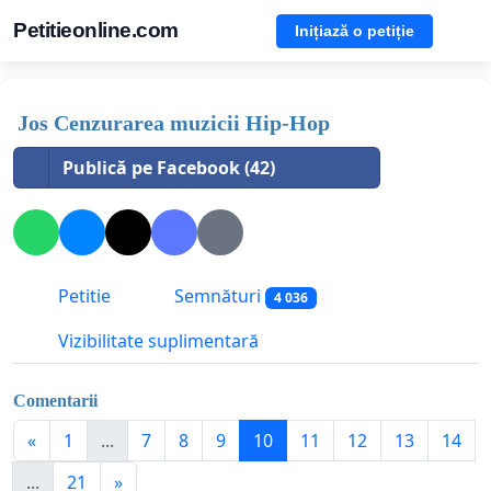
Petitieonline.com
Inițiază o petiție
Jos Cenzurarea muzicii Hip-Hop
Publică pe Facebook (42)
Petitie
Semnături
4 036
Vizibilitate suplimentară
Comentarii
«
1
...
7
8
9
10
11
12
13
14
...
21
»