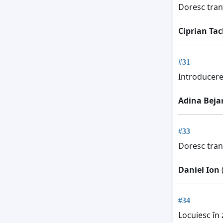
Doresc tran
Ciprian Ta
#31
Introducere
Adina Beja
#33
Doresc tran
Daniel Ion
#34
Locuiesc în 