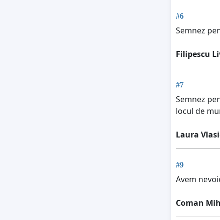
#6
Semnez pent
Filipescu L
#7
Semnez pent
locul de m
Laura Vlasi
#9
Avem nevoi
Coman Mih