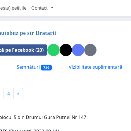
ește) petițiile
Contact:
autobuz pe str Bratarii
că pe Facebook (20)
Semnături
Vizibilitate suplimentară
756
4
»
 blocul 5 din Drumul Gura Putnei Nr 147