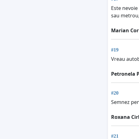
Este nevoie
sau metrou,
Marian Cor
#19
Vreau autob
Petronela 
#20
Semnez pent
Roxana Cir
#21