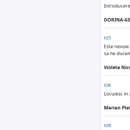
Introducerea
DORINA-GE
#25
Este nevoie 
sa ne ducem 
Violeta Nic
#26
Locuiesc in 
Marian Pla
#29