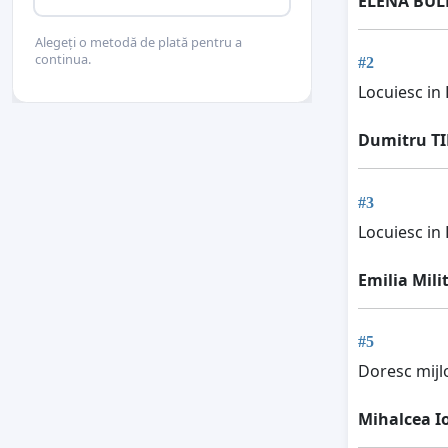
ELENA BUL
Alegeți o metodă de plată pentru a
continua.
#2
Locuiesc in
Dumitru T
#3
Locuiesc in
Emilia Mili
#5
Doresc mijl
Mihalcea I