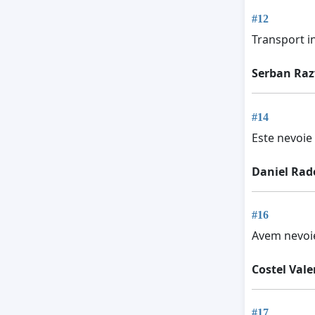
#12
Transport 
Serban Ra
#14
Este nevoie 
Daniel Rad
#16
Avem nevoie
Costel Vale
#17