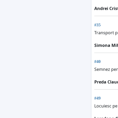
Andrei Cris
#35
Transport pu
Simona Mi
#40
Semnez pent
Preda Clau
#49
Locuiesc pe