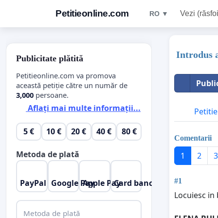
Petitieonline.com
Vezi (răsfoi
RO ▼
Introdus 
Publicitate plătită
Petitieonline.com va promova
Publi
această petiție către un număr de
3,000
persoane.
Aflați mai multe informații...
Petitie
5 €
10 €
20 €
40 €
80 €
Comentarii
Metoda de plată
1
2
3
#1
PayPal
Google Pay
Apple Pay
Card bancar
Locuiesc in
Metoda de plată