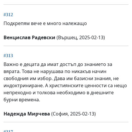
#312
Подкрепям вече е много належащо
Венцислав Радевски
(Вършец, 2025-02-13)
#313
Важно е децата да имат достъп до знанието за
вярата. Това не нарушава по никакъв начин
свободния им избор. Дава им базисни знания, не
индоктриниране. А християнските ценности са нещо
непреходно и толкова необходимо в днешните
бурни времена.
Надежда Мирчева
(София, 2025-02-13)
#317