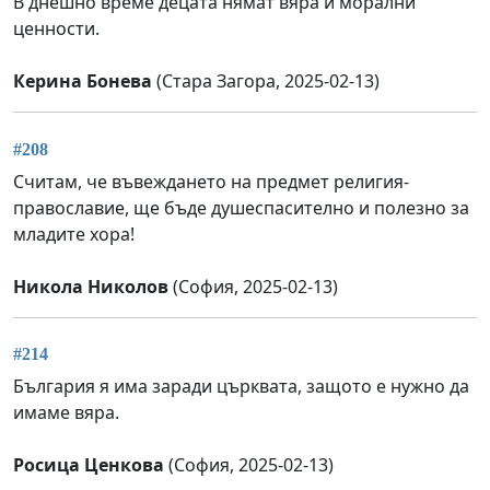
В днешно време децата нямат вяра и морални
ценности.
Керина Бонева
(Стара Загора, 2025-02-13)
#208
Считам, че въвеждането на предмет религия-
православие, ще бъде душеспасително и полезно за
младите хора!
Никола Николов
(София, 2025-02-13)
#214
България я има заради църквата, защото е нужно да
имаме вяра.
Росица Ценкова
(София, 2025-02-13)