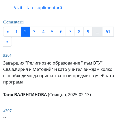
Vizibilitate suplimentară
Comentarii
«
1
2
3
4
5
6
7
8
9
...
61
»
#204
Завърших "Религиозно образование " към ВТУ"
Св.Св.Кирил и Методий" и като учител виждам колко
е необходимо да присъства този предмет в учебната
програма.
Таня ВАЛЕНТИНОВА
(Свищов, 2025-02-13)
#207