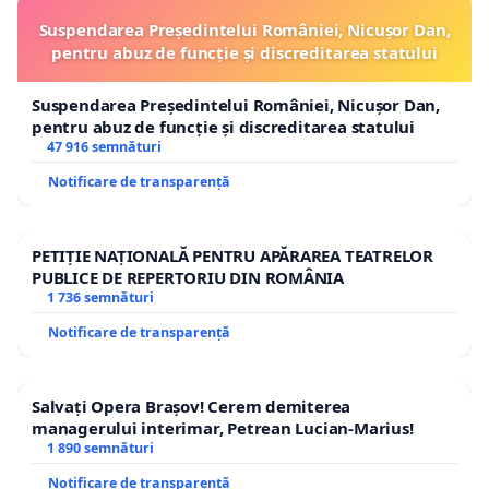
Suspendarea Președintelui României, Nicușor Dan,
pentru abuz de funcție și discreditarea statului
Suspendarea Președintelui României, Nicușor Dan,
pentru abuz de funcție și discreditarea statului
47 916 semnături
Notificare de transparență
PETIȚIE NAȚIONALĂ PENTRU APĂRAREA TEATRELOR
PUBLICE DE REPERTORIU DIN ROMÂNIA
1 736 semnături
Notificare de transparență
Salvați Opera Brașov! Cerem demiterea
managerului interimar, Petrean Lucian-Marius!
1 890 semnături
Notificare de transparență