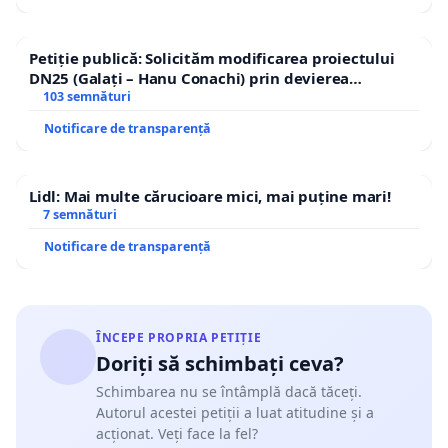
Petiție publică: Solicităm modificarea proiectului
DN25 (Galați – Hanu Conachi) prin devierea
traseului în afara localităților!
103 semnături
Notificare de transparență
Lidl: Mai multe cărucioare mici, mai puține mari!
7 semnături
Notificare de transparență
ÎNCEPE PROPRIA PETIȚIE
Doriți să schimbați ceva?
Schimbarea nu se întâmplă dacă tăceți.
Autorul acestei petiții a luat atitudine și a
acționat. Veți face la fel?