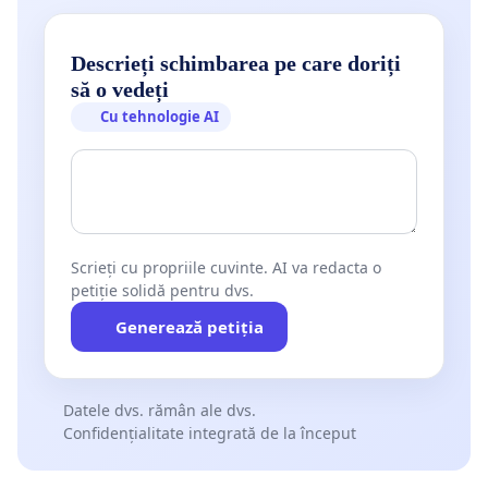
Descrieți schimbarea pe care doriți
să o vedeți
Cu tehnologie AI
Scrieți cu propriile cuvinte. AI va redacta o
petiție solidă pentru dvs.
Generează petiția
Datele dvs. rămân ale dvs.
Confidențialitate integrată de la început