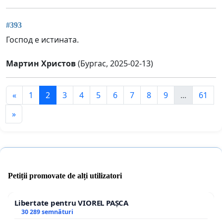
#393
Господ е истината.
Мартин Христов
(Бургас, 2025-02-13)
«
1
2
3
4
5
6
7
8
9
...
61
»
Petiții promovate de alți utilizatori
Libertate pentru VIOREL PAȘCA
30 289 semnături