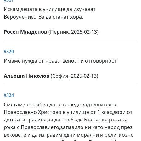
Искам децата в училище да изучават
Вероучение....За да станат хора.
Росен Младенов
(Перник, 2025-02-13)
#320
Имаме нужда от нравственост и отговорност!
Альоша Николов
(София, 2025-02-13)
#324
Смятам,че трябва да се въведе задължително
Православно Христово в училище от 1 клас,дори от
детската градина,за да пребъде България ръка за
ръка с Православието,запазило ни като народ през
вековете и да изградим едни морални и религиозно