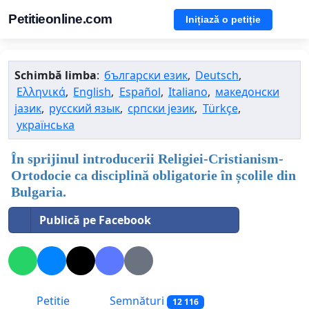
Petitieonline.com
Inițiază o petiție
Schimbă limba
:
български език
,
Deutsch
,
Ελληνικά
,
English
,
Español
,
Italiano
,
македонски
јазик
,
русский язык
,
српски језик
,
Türkçe
,
українська
În sprijinul introducerii Religiei-Cristianism-
Ortodocie ca disciplină obligatorie în școlile din
Bulgaria.
Publică pe Facebook
Petitie
Semnături
12 116