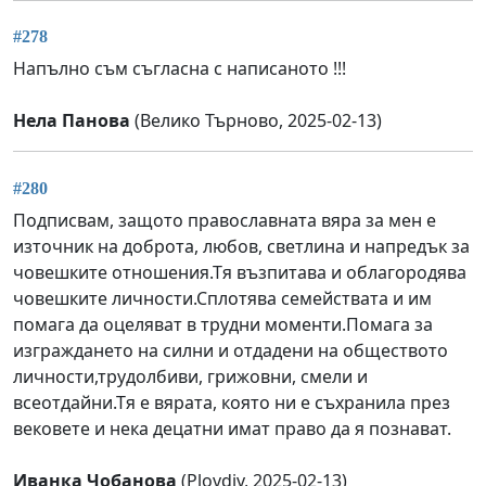
#278
Напълно съм съгласна с написаното !!!
Нела Панова
(Велико Търново, 2025-02-13)
#280
Подписвам, защото православната вяра за мен е
източник на доброта, любов, светлина и напредък за
човешките отношения.Тя възпитава и облагородява
човешките личности.Сплотява семействата и им
помага да оцеляват в трудни моменти.Помага за
изграждането на силни и отдадени на обществото
личности,трудолбиви, грижовни, смели и
всеотдайни.Тя е вярата, която ни е съхранила през
вековете и нека децатни имат право да я познават.
Иванка Чобанова
(Plovdiv, 2025-02-13)