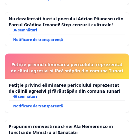
Nu dezafectați bustul poetului Adrian Păunescu din
Parcul Grădina Icoanei! Stop cenzurii culturale!
36 semnături
Notificare de transparență
Petiție privind eliminarea pericolului reprezentat
de câinii agresivi și fără stăpân din comuna Tunari
Petiție privind eliminarea pericolului reprezentat
de câinii agresivi și fără stăpân din comuna Tunari
46 semnături
Notificare de transparență
Propunem reinvestirea d-nei Ala Nemerenco in
functia de Ministru al Sanatatii