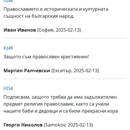
#248
Православието е историческата и културната
същност на българския народ.
Иван Иванов
(София, 2025-02-13)
#249
Защото съм правослвен християнин!
Mартин Ралчевски
(Екситър, 2025-02-13)
#254
Подписвам, защото трябва да има задължителен
предмет религия православие, както са учили
нашите баби и дядовци и са били прекрасни хора
Георги Николов
(Samokov, 2025-02-13)