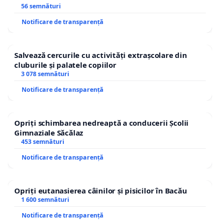
56 semnături
Notificare de transparență
Salvează cercurile cu activități extrașcolare din
cluburile și palatele copiilor
3 078 semnături
Notificare de transparență
Opriți schimbarea nedreaptă a conducerii Școlii
Gimnaziale Săcălaz
453 semnături
Notificare de transparență
Opriți eutanasierea câinilor și pisicilor în Bacău
1 600 semnături
Notificare de transparență