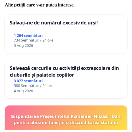
Alte petiții care v-ar putea interesa
Salvați-ne de numărul excesiv de urși!
1 264 semnături
734 Semnături / 24 ore
5 Aug 2026
Salvează cercurile cu activități extrașcolare din
cluburile și palatele copiilor
3 077 semnături
588 Semnături / 24 ore
4 Aug 2026
Suspendarea Președintelui României, Nicușor Dan,
pentru abuz de funcție și discreditarea statului