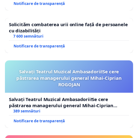
Notificare de transparență
Solicităm combaterea urii online față de persoanele
cu dizabilități
7 600 semnături
Notificare de transparență
Salvați Teatrul Muzical Ambasadorii!Se cere
păstrarea managerului general Mihai-Ciprian
ROGOJAN
Salvați Teatrul Muzical Ambasadorii!Se cere
păstrarea managerului general Mihai-Ciprian
ROGOJAN
389 semnături
Notificare de transparență