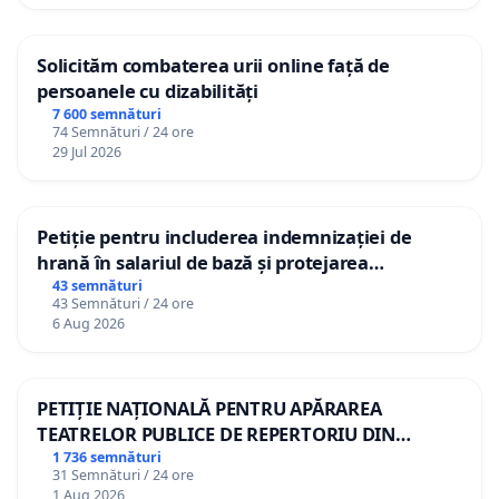
Solicităm combaterea urii online față de
persoanele cu dizabilități
7 600 semnături
74 Semnături / 24 ore
29 Jul 2026
Petiție pentru includerea indemnizației de
hrană în salariul de bază și protejarea
gradațiilor de vechime pentru asistenții
43 semnături
43 Semnături / 24 ore
personali
6 Aug 2026
PETIȚIE NAȚIONALĂ PENTRU APĂRAREA
TEATRELOR PUBLICE DE REPERTORIU DIN
ROMÂNIA
1 736 semnături
31 Semnături / 24 ore
1 Aug 2026