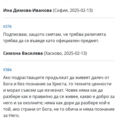
Ина Димова-Иванова
(София, 2025-02-13)
#376
Подписвам, защото смятам, че трябва религията
трябва да се въведе като официален предмет.
Симона Василева
(Хасково, 2025-02-13)
#384
Ако подрастващите продължат да живеят далеч от
Бога и без познание за Христа, то техните ценности
и морал съвсем ще изчезнат. Човек няма как да
разбере как е правилно да се живее, какво е добро за
него и за околните; няма как дори да разбере кой е
той, ако страни от Бога, не го обича и няма познание
за Него.