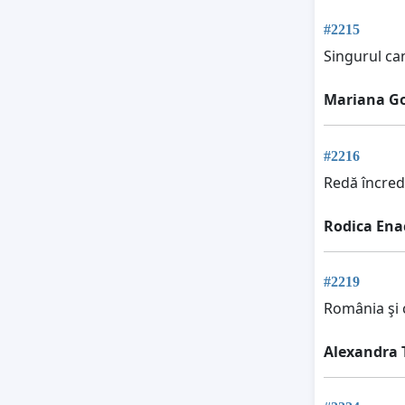
#2215
Singurul can
Mariana G
#2216
Redă încrede
Rodica Ena
#2219
România şi c
Alexandra 