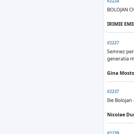
#2224
BOLOJAN CH
IRIMIE EMI
#2227
Semnez pentr
generatia m
Gina Mosto
#2237
Ilie Bolojan
Nicolae Du
#2239