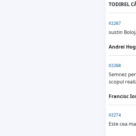
TODIREL C
#2267
sustin Bolo
Andrei Hog
#2268
Semnez pent
scopul realiz
Francisc Io
#2274
Este cea mai