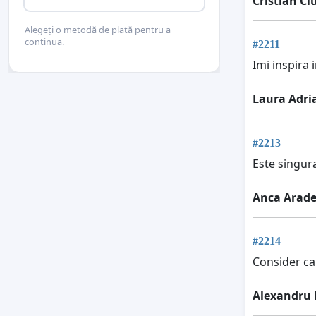
Cristian C
Alegeți o metodă de plată pentru a
continua.
#2211
Imi inspira 
Laura Adri
#2213
Este singura
Anca Arade
#2214
Consider ca 
Alexandru 