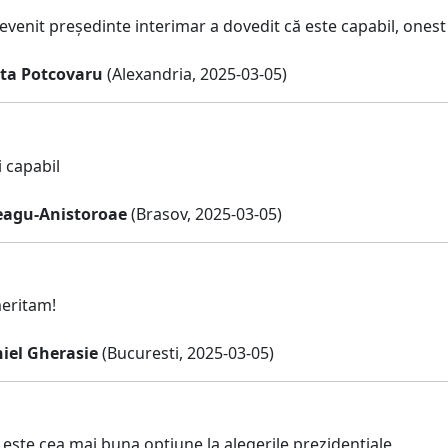
venit președinte interimar a dovedit că este capabil, onest 
eta Potcovaru
(Alexandria, 2025-03-05)
 capabil
eagu-Anistoroae
(Brasov, 2025-03-05)
eritam!
iel Gherasie
(Bucuresti, 2025-03-05)
 este cea mai buna optiune la alegerile prezidentiale