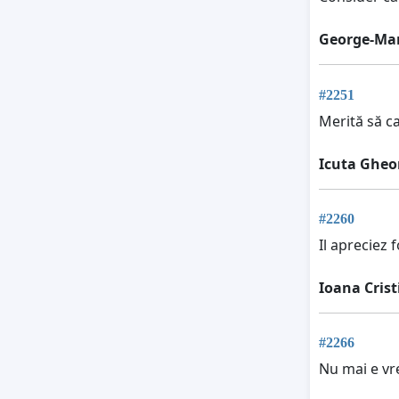
George-Mar
#2251
Merită să c
Icuta Gheo
#2260
Il apreciez
Ioana Cris
#2266
Nu mai e vr