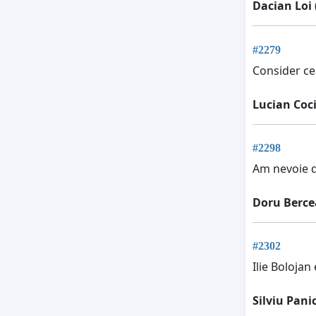
Dacian Loi
#2279
Consider ce
Lucian Coc
#2298
Am nevoie d
Doru Berce
#2302
Ilie Boloja
Silviu Pani