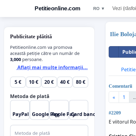
Petitieonline.com
Vezi (răsfoi
RO ▼
Ilie Bolo
Publicitate plătită
Petitieonline.com va promova
Publi
această petiție către un număr de
3,000
persoane.
Aflați mai multe informații...
Petitie
5 €
10 €
20 €
40 €
80 €
Comentarii
Metoda de plată
«
1
..
#2209
PayPal
Google Pay
Apple Pay
Card bancar
E viitorul R
Metoda de plată