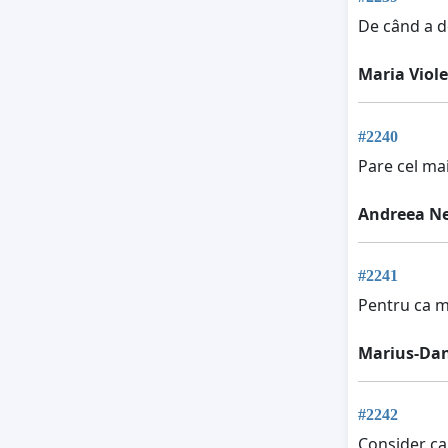
De când a de
Maria Viol
#2240
Pare cel mai
Andreea N
#2241
Pentru ca m
Marius-Dan
#2242
Consider ca