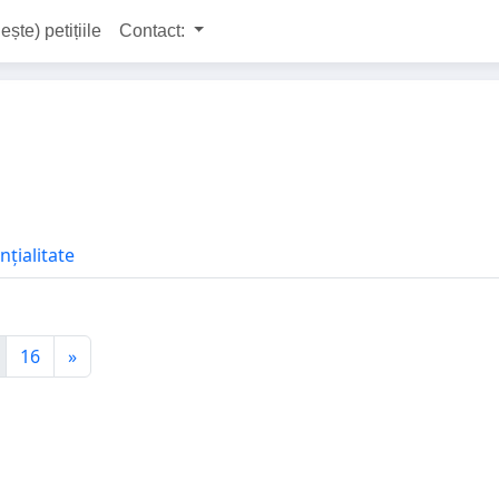
ește) petițiile
Contact:
nțialitate
16
»