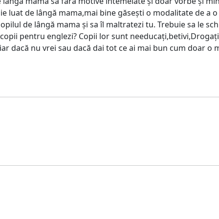
 de lângă mama sa fără motive întemeiate și doar vorbe și min
buie luat de lângă mama,mai bine găsești o modalitate de a 
copilul de lângă mama și sa îl maltratezi tu. Trebuie sa le 
opii pentru englezi? Copii lor sunt needucați,betivi,Drogați
hiar dacă nu vrei sau dacă dai tot ce ai mai bun cum doar o 