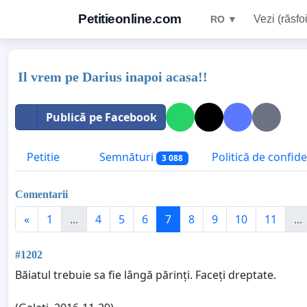
Petitieonline.com
Vezi (răsfoi
RO ▼
Il vrem pe Darius inapoi acasa!!
Publică pe Facebook
Petitie
Semnături
Politică de confide
3 088
Comentarii
«
1
...
4
5
6
7
8
9
10
11
...
#1202
Băiatul trebuie sa fie lângă părinți. Faceți dreptate.