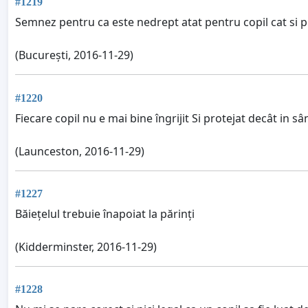
#1219
Semnez pentru ca este nedrept atat pentru copil cat si p
(București, 2016-11-29)
#1220
Fiecare copil nu e mai bine îngrijit Si protejat decât in sân
(Launceston, 2016-11-29)
#1227
Băiețelul trebuie înapoiat la părinți
(Kidderminster, 2016-11-29)
#1228