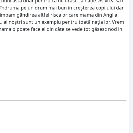
ciuni asta doar pentru ca ne urăsc ca nație. As vrea sa i
o îndruma pe un drum mai bun in creșterea copilului dar
schimbam gândirea altfel risca oricare mama din Anglia
...ai noștri sunt un exemplu pentru toată nația lor. Vrem
mama o poate face ei din câte se vede tot găsesc nod in