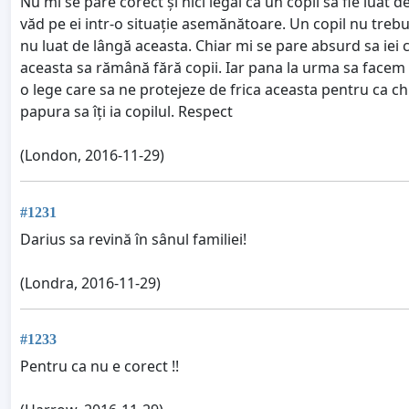
Nu mi se pare corect și nici legal ca un copil sa fie luat
văd pe ei intr-o situație asemănătoare. Un copil nu tre
nu luat de lângă aceasta. Chiar mi se pare absurd sa iei 
aceasta sa rămână fără copii. Iar pana la urma sa facem c
o lege care sa ne protejeze de frica aceasta pentru ca c
papura sa îți ia copilul. Respect
(London, 2016-11-29)
#1231
Darius sa revină în sânul familiei!
(Londra, 2016-11-29)
#1233
Pentru ca nu e corect !!