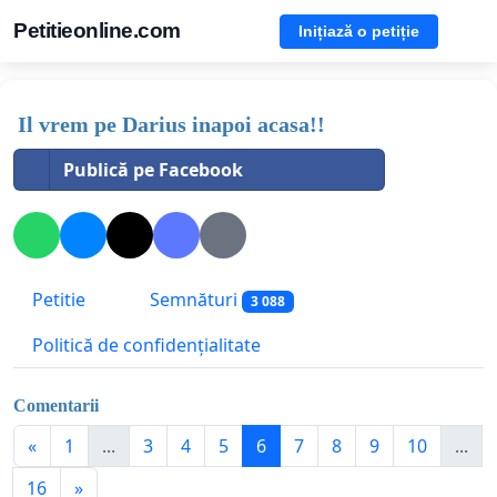
Petitieonline.com
Inițiază o petiție
Il vrem pe Darius inapoi acasa!!
Publică pe Facebook
Petitie
Semnături
3 088
Politică de confidențialitate
Comentarii
«
1
...
3
4
5
6
7
8
9
10
...
16
»