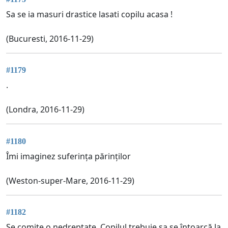
Sa se ia masuri drastice lasati copilu acasa !
(Bucuresti, 2016-11-29)
#1179
.
(Londra, 2016-11-29)
#1180
Îmi imaginez suferința părinților
(Weston-super-Mare, 2016-11-29)
#1182
Se comite o nedreptate. Copilul trebuie sa se întoarcă la