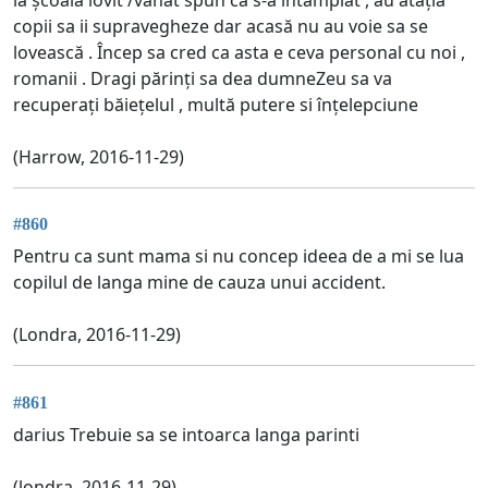
la școala lovit /vânat spun ca s-a întâmplat , au atâția
copii sa ii supravegheze dar acasă nu au voie sa se
lovească . Încep sa cred ca asta e ceva personal cu noi ,
romanii . Dragi părinți sa dea dumneZeu sa va
recuperați băiețelul , multă putere si înțelepciune
(Harrow, 2016-11-29)
#860
Pentru ca sunt mama si nu concep ideea de a mi se lua
copilul de langa mine de cauza unui accident.
(Londra, 2016-11-29)
#861
darius Trebuie sa se intoarca langa parinti
(londra, 2016-11-29)