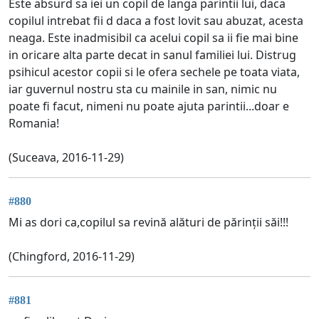
Este absurd sa iei un copil de langa parintii lui, daca
copilul intrebat fii d daca a fost lovit sau abuzat, acesta
neaga. Este inadmisibil ca acelui copil sa ii fie mai bine
in oricare alta parte decat in sanul familiei lui. Distrug
psihicul acestor copii si le ofera sechele pe toata viata,
iar guvernul nostru sta cu mainile in san, nimic nu
poate fi facut, nimeni nu poate ajuta parintii...doar e
Romania!
(Suceava, 2016-11-29)
#880
Mi as dori ca,copilul sa revină alături de părinții săi!!!
(Chingford, 2016-11-29)
#881