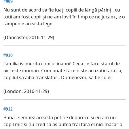
#909
Nu sunt de acord sa fie luați copiii de lângă părinți, cu
toții am fost copii și ne-am lovit în timp ce ne jucam , e o
tâmpenie aceasta lege
(Doncaster, 2016-11-29)
#910
Familia isi merita copilul inapoi! Ceea ce face statul.de
aici este inuman. Cum poate face niste acuzatii fara ca,
copilul sa aiba translator... Dumenezeu sa fie cu ei!
(London, 2016-11-29)
#912
Buna . semnez aceasta petitie deoarece si eu am un
copil mic si nu cred ca as putea trai fara el nici macar o