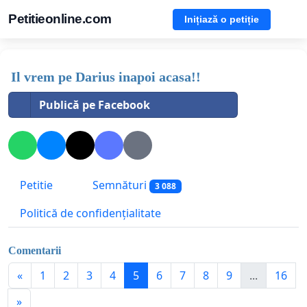
Petitieonline.com
Inițiază o petiție
Il vrem pe Darius inapoi acasa!!
Publică pe Facebook
Petitie
Semnături
3 088
Politică de confidențialitate
Comentarii
«
1
2
3
4
5
6
7
8
9
...
16
»