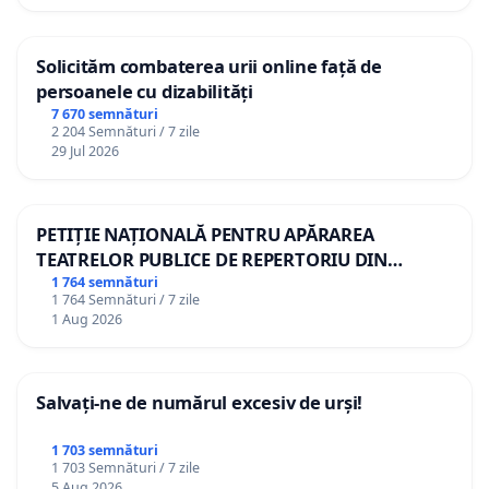
Solicităm combaterea urii online față de
persoanele cu dizabilități
7 670 semnături
2 204 Semnături / 7 zile
29 Jul 2026
PETIȚIE NAȚIONALĂ PENTRU APĂRAREA
TEATRELOR PUBLICE DE REPERTORIU DIN
ROMÂNIA
1 764 semnături
1 764 Semnături / 7 zile
1 Aug 2026
Salvați-ne de numărul excesiv de urși!
1 703 semnături
1 703 Semnături / 7 zile
5 Aug 2026