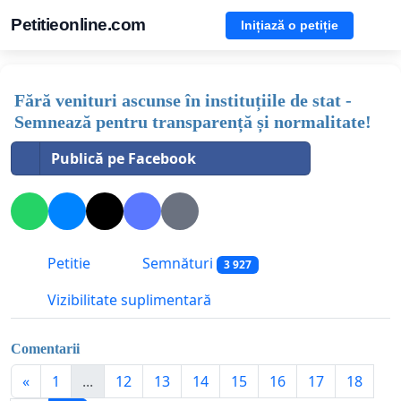
Petitieonline.com
Inițiază o petiție
Fără venituri ascunse în instituțiile de stat -
Semnează pentru transparență și normalitate!
Publică pe Facebook
Petitie
Semnături
3 927
Vizibilitate suplimentară
Comentarii
«
1
...
12
13
14
15
16
17
18