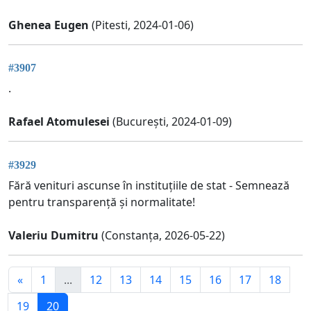
Ghenea Eugen
(Pitesti, 2024-01-06)
#3907
.
Rafael Atomulesei
(București, 2024-01-09)
#3929
Fără venituri ascunse în instituțiile de stat - Semnează
pentru transparență și normalitate!
Valeriu Dumitru
(Constanța, 2026-05-22)
«
1
...
12
13
14
15
16
17
18
19
20