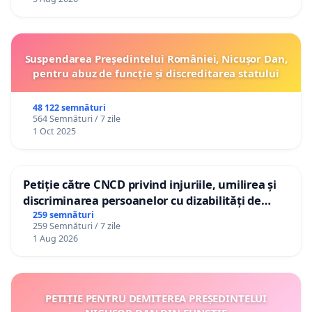
Suspendarea Președintelui României, Nicușor Dan,
pentru abuz de funcție și discreditarea statului
48 122 semnături
564 Semnături / 7 zile
1 Oct 2025
Petiție către CNCD privind injuriile, umilirea și
discriminarea persoanelor cu dizabilități de
către utilizatorul TikTok „Gorici”
259 semnături
259 Semnături / 7 zile
1 Aug 2026
PETIȚIE PENTRU DEMITEREA PREȘEDINTELUI