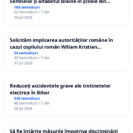
Semnelor și alfabetul Braille în școlile din
Republica Moldova!
169 semnături
62 Semnături / 7 zile
26 Jul 2026
Solicităm implicarea autorităților române în
cazul copilului român Wiliam Kristian
Gheorghe, aflat în plasament în Danemarca de
54 semnături
49 Semnături / 7 zile
12 ani
31 Jul 2026
Reduceți accidentele grave ale trotinetelor
electrice în Bihor
538 semnături
48 Semnături / 7 zile
28 Jul 2026
Să fie întărite măsurile împotriva discriminării