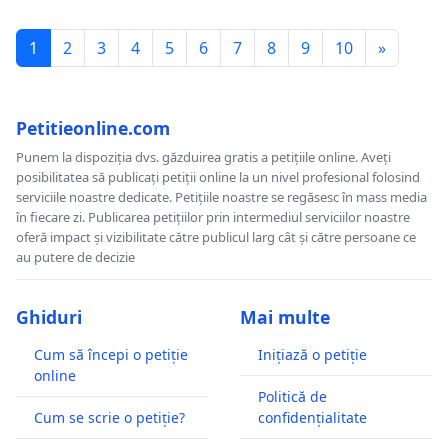
1
2
3
4
5
6
7
8
9
10
»
Petitieonline.com
Punem la dispoziția dvs. găzduirea gratis a petițiile online. Aveți
posibilitatea să publicați petiții online la un nivel profesional folosind
serviciile noastre dedicate. Petițiile noastre se regăsesc în mass media
în fiecare zi. Publicarea petițiilor prin intermediul serviciilor noastre
oferă impact și vizibilitate către publicul larg cât și către persoane ce
au putere de decizie
Ghiduri
Mai multe
Cum să începi o petiție
Inițiază o petiție
online
Politică de
Cum se scrie o petiție?
confidențialitate