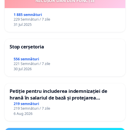
NICUȘOR DAN DIN FUNCȚIE
1 885 semnături
229 Semnături / 7 zile
31 Jul 2025
Stop cerșetoria
556 semnături
221 Semnături / 7 zile
30 Jul 2026
Petiție pentru includerea indemnizației de
hrană în salariul de bază și protejarea
gradațiilor de vechime pentru asistenții
219 semnături
219 Semnături / 7 zile
personali
6 Aug 2026