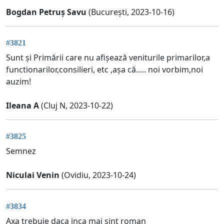
Bogdan Petruș Savu
(București, 2023-10-16)
#3821
Sunt și Primării care nu afișează veniturile primarilor,a
functionarilor,consilieri, etc ,așa că..... noi vorbim,noi
auzim!
Ileana A
(Cluj N, 2023-10-22)
#3825
Semnez
Niculai Venin
(Ovidiu, 2023-10-24)
#3834
Axa trebuie daca inca mai sint roman