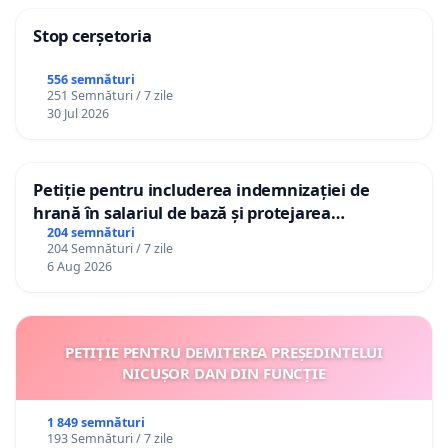
Stop cerșetoria
556 semnături
251 Semnături / 7 zile
30 Jul 2026
Petiție pentru includerea indemnizației de
hrană în salariul de bază și protejarea
gradațiilor de vechime pentru asistenții
204 semnături
204 Semnături / 7 zile
personali
6 Aug 2026
PETIȚIE PENTRU DEMITEREA PREȘEDINTELUI
NICUȘOR DAN DIN FUNCȚIE
1 849 semnături
193 Semnături / 7 zile