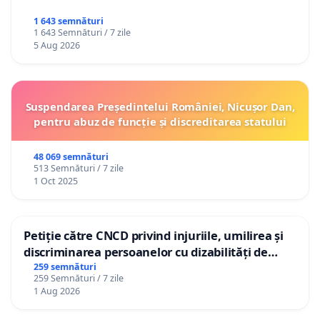
1 643 semnături
1 643 Semnături / 7 zile
5 Aug 2026
Suspendarea Președintelui României, Nicușor Dan,
pentru abuz de funcție și discreditarea statului
48 069 semnături
513 Semnături / 7 zile
1 Oct 2025
Petiție către CNCD privind injuriile, umilirea și
discriminarea persoanelor cu dizabilități de
către utilizatorul TikTok „Gorici”
259 semnături
259 Semnături / 7 zile
1 Aug 2026