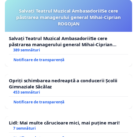
Salvați Teatrul Muzical Ambasadorii!Se cere
păstrarea managerului general Mihai-Ciprian
ROGOJAN
Salvați Teatrul Muzical Ambasadorii!Se cere
păstrarea managerului general Mihai-Ciprian
ROGOJAN
389 semnături
Notificare de transparență
Opriți schimbarea nedreaptă a conducerii Școlii
Gimnaziale Săcălaz
453 semnături
Notificare de transparență
Lidl: Mai multe cărucioare mici, mai puține mari!
7 semnături