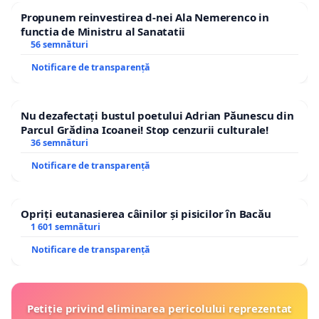
Propunem reinvestirea d-nei Ala Nemerenco in
functia de Ministru al Sanatatii
56 semnături
Notificare de transparență
Nu dezafectați bustul poetului Adrian Păunescu din
Parcul Grădina Icoanei! Stop cenzurii culturale!
36 semnături
Notificare de transparență
Opriți eutanasierea câinilor și pisicilor în Bacău
1 601 semnături
Notificare de transparență
Petiție privind eliminarea pericolului reprezentat