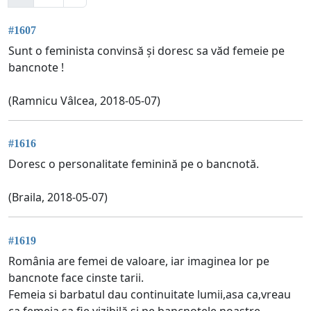
#1607
Sunt o feminista convinsă și doresc sa văd femeie pe
bancnote !
(Ramnicu Vâlcea, 2018-05-07)
#1616
Doresc o personalitate feminină pe o bancnotă.
(Braila, 2018-05-07)
#1619
România are femei de valoare, iar imaginea lor pe
bancnote face cinste tarii.
Femeia si barbatul dau continuitate lumii,asa ca,vreau
ca femeia sa fie vizibilă si pe bancnotele noastre.