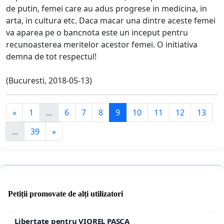
de putin, femei care au adus progrese in medicina, in
arta, in cultura etc. Daca macar una dintre aceste femei
va aparea pe o bancnota este un inceput pentru
recunoasterea meritelor acestor femei. O initiativa
demna de tot respectul!
(Bucuresti, 2018-05-13)
«
1
...
6
7
8
9
10
11
12
13
...
39
»
Petiții promovate de alți utilizatori
Libertate pentru VIOREL PAȘCA