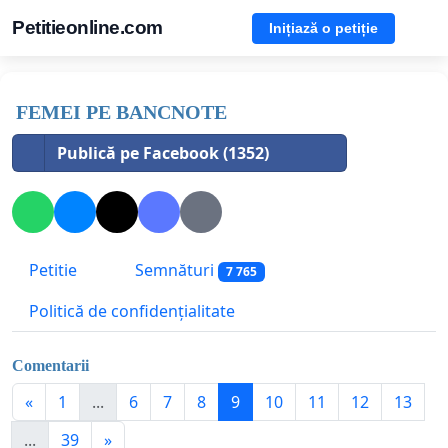
Petitieonline.com
Inițiază o petiție
FEMEI PE BANCNOTE
Publică pe Facebook (1352)
Petitie
Semnături
7 765
Politică de confidențialitate
Comentarii
«
1
...
6
7
8
9
10
11
12
13
...
39
»