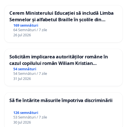
Cerem Ministerului Educației să includă Limba
Semnelor și alfabetul Braille în școlile din
Republica Moldova!
169 semnături
64 Semnături / 7 zile
26 Jul 2026
Solicităm implicarea autorităților române în
cazul copilului român Wiliam Kristian
Gheorghe, aflat în plasament în Danemarca de
54 semnături
54 Semnături / 7 zile
12 ani
31 Jul 2026
Să fie întărite măsurile împotriva discriminării
126 semnături
53 Semnături / 7 zile
30 Jul 2026