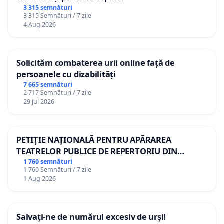
3 315 semnături
3 315 Semnături / 7 zile
4 Aug 2026
Solicităm combaterea urii online față de
persoanele cu dizabilități
7 665 semnături
2 717 Semnături / 7 zile
29 Jul 2026
PETIȚIE NAȚIONALĂ PENTRU APĂRAREA
TEATRELOR PUBLICE DE REPERTORIU DIN
ROMÂNIA
1 760 semnături
1 760 Semnături / 7 zile
1 Aug 2026
Salvați-ne de numărul excesiv de urși!