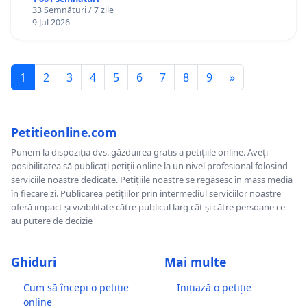
33 Semnături / 7 zile
9 Jul 2026
1
2
3
4
5
6
7
8
9
»
Petitieonline.com
Punem la dispoziția dvs. găzduirea gratis a petițiile online. Aveți
posibilitatea să publicați petiții online la un nivel profesional folosind
serviciile noastre dedicate. Petițiile noastre se regăsesc în mass media
în fiecare zi. Publicarea petițiilor prin intermediul serviciilor noastre
oferă impact și vizibilitate către publicul larg cât și către persoane ce
au putere de decizie
Ghiduri
Mai multe
Cum să începi o petiție
Inițiază o petiție
online