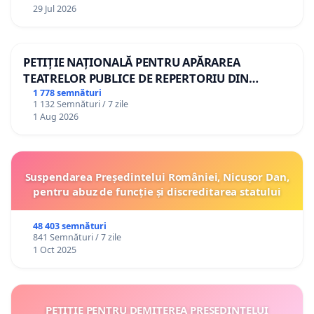
29 Jul 2026
PETIȚIE NAȚIONALĂ PENTRU APĂRAREA
TEATRELOR PUBLICE DE REPERTORIU DIN
ROMÂNIA
1 778 semnături
1 132 Semnături / 7 zile
1 Aug 2026
Suspendarea Președintelui României, Nicușor Dan,
pentru abuz de funcție și discreditarea statului
48 403 semnături
841 Semnături / 7 zile
1 Oct 2025
PETIȚIE PENTRU DEMITEREA PREȘEDINTELUI