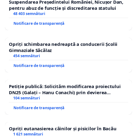
Suspendarea Președintelui României, Nicușor Dan,
pentru abuz de funcție și discreditarea statului
48 403 semnături
Notificare de transparență
Opriți schimbarea nedreaptă a conducerii Școlii
Gimnaziale Săcălaz
454 semnături
Notificare de transparență
Petiție publică: Solicităm modificarea proiectului
DN25 (Galați – Hanu Conachi) prin devierea
traseului în afara localităților!
104 semnături
Notificare de transparență
Opriți eutanasierea câinilor și pisicilor în Bacău
1 621 semnături