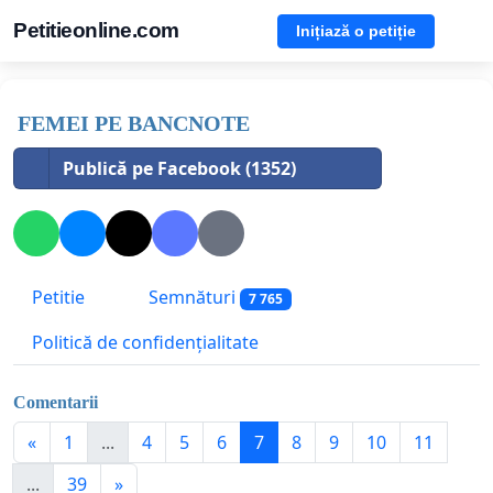
Petitieonline.com
Inițiază o petiție
FEMEI PE BANCNOTE
Publică pe Facebook (1352)
Petitie
Semnături
7 765
Politică de confidențialitate
Comentarii
«
1
...
4
5
6
7
8
9
10
11
...
39
»