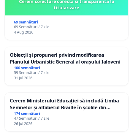
Cerem corectare corectă și transparentă la
titularizare
69 semnături
69 Semnături / 7 zile
4 Aug 2026
Obiecții și propuneri privind modificarea
Planului Urbanistic General al orașului Ialoveni
100 semnături
59 Semnături / 7 zile
31 Jul 2026
Cerem Ministerului Educației să includă Limba
Semnelor și alfabetul Braille în școlile din
Republica Moldova!
174 semnături
47 Semnături / 7 zile
26 Jul 2026