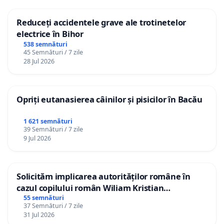
Reduceți accidentele grave ale trotinetelor
electrice în Bihor
538 semnături
45 Semnături / 7 zile
28 Jul 2026
Opriți eutanasierea câinilor și pisicilor în Bacău
1 621 semnături
39 Semnături / 7 zile
9 Jul 2026
Solicităm implicarea autorităților române în
cazul copilului român Wiliam Kristian
Gheorghe, aflat în plasament în Danemarca de
55 semnături
37 Semnături / 7 zile
12 ani
31 Jul 2026