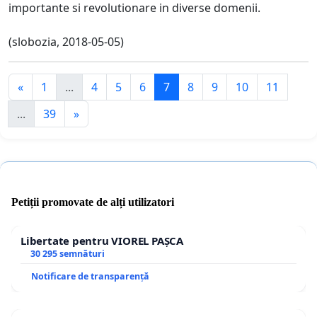
importante si revolutionare in diverse domenii.
(slobozia, 2018-05-05)
«
1
...
4
5
6
7
8
9
10
11
...
39
»
Petiții promovate de alți utilizatori
Libertate pentru VIOREL PAȘCA
30 295 semnături
Notificare de transparență