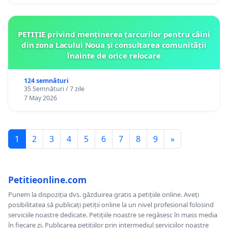
PETIȚIE privind menținerea țarcurilor pentru câini
din zona Lacului Noua și consultarea comunității
înainte de orice relocare
124 semnături
35 Semnături / 7 zile
7 May 2026
1
2
3
4
5
6
7
8
9
»
Petitieonline.com
Punem la dispoziția dvs. găzduirea gratis a petițiile online. Aveți
posibilitatea să publicați petiții online la un nivel profesional folosind
serviciile noastre dedicate. Petițiile noastre se regăsesc în mass media
în fiecare zi. Publicarea petițiilor prin intermediul serviciilor noastre