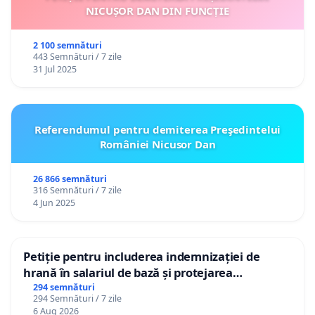
NICUȘOR DAN DIN FUNCȚIE
2 100 semnături
443 Semnături / 7 zile
31 Jul 2025
Referendumul pentru demiterea Preşedintelui
României Nicusor Dan
26 866 semnături
316 Semnături / 7 zile
4 Jun 2025
Petiție pentru includerea indemnizației de
hrană în salariul de bază și protejarea
gradațiilor de vechime pentru asistenții
294 semnături
294 Semnături / 7 zile
personali
6 Aug 2026