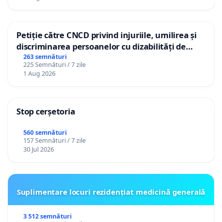
Petiție către CNCD privind injuriile, umilirea și
discriminarea persoanelor cu dizabilități de
către utilizatorul TikTok „Gorici”
263 semnături
225 Semnături / 7 zile
1 Aug 2026
Stop cerșetoria
560 semnături
157 Semnături / 7 zile
30 Jul 2026
Suplimentare locuri rezidențiat medicină generală
3 512 semnături