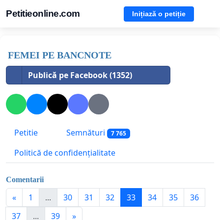
Petitieonline.com
Inițiază o petiție
FEMEI PE BANCNOTE
Publică pe Facebook (1352)
Petitie
Semnături
7 765
Politică de confidențialitate
Comentarii
«
1
...
30
31
32
33
34
35
36
37
...
39
»