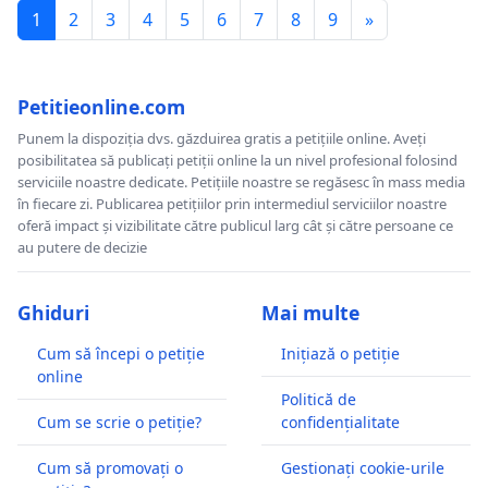
1
2
3
4
5
6
7
8
9
»
Petitieonline.com
Punem la dispoziția dvs. găzduirea gratis a petițiile online. Aveți
posibilitatea să publicați petiții online la un nivel profesional folosind
serviciile noastre dedicate. Petițiile noastre se regăsesc în mass media
în fiecare zi. Publicarea petițiilor prin intermediul serviciilor noastre
oferă impact și vizibilitate către publicul larg cât și către persoane ce
au putere de decizie
Ghiduri
Mai multe
Cum să începi o petiție
Inițiază o petiție
online
Politică de
Cum se scrie o petiție?
confidențialitate
Cum să promovați o
Gestionați cookie-urile