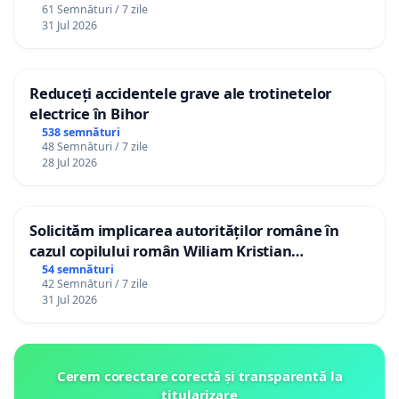
61 Semnături / 7 zile
31 Jul 2026
Reduceți accidentele grave ale trotinetelor
electrice în Bihor
538 semnături
48 Semnături / 7 zile
28 Jul 2026
Solicităm implicarea autorităților române în
cazul copilului român Wiliam Kristian
Gheorghe, aflat în plasament în Danemarca de
54 semnături
42 Semnături / 7 zile
12 ani
31 Jul 2026
Cerem corectare corectă și transparentă la
titularizare