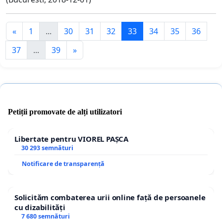
«
1
...
30
31
32
33
34
35
36
37
...
39
»
Petiții promovate de alți utilizatori
Libertate pentru VIOREL PAȘCA
30 293 semnături
Notificare de transparență
Solicităm combaterea urii online față de persoanele
cu dizabilități
7 680 semnături