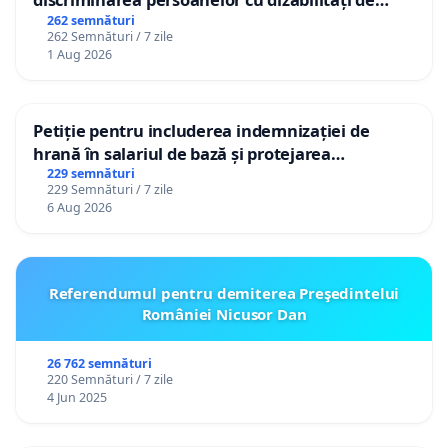
către utilizatorul TikTok „Gorici”
262 semnături
262 Semnături / 7 zile
1 Aug 2026
Petiție pentru includerea indemnizației de
hrană în salariul de bază și protejarea
gradațiilor de vechime pentru asistenții
229 semnături
229 Semnături / 7 zile
personali
6 Aug 2026
Referendumul pentru demiterea Preşedintelui
României Nicusor Dan
26 762 semnături
220 Semnături / 7 zile
4 Jun 2025