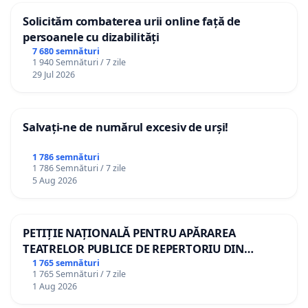
Solicităm combaterea urii online față de
persoanele cu dizabilități
7 680 semnături
1 940 Semnături / 7 zile
29 Jul 2026
Salvați-ne de numărul excesiv de urși!
1 786 semnături
1 786 Semnături / 7 zile
5 Aug 2026
PETIȚIE NAȚIONALĂ PENTRU APĂRAREA
TEATRELOR PUBLICE DE REPERTORIU DIN
ROMÂNIA
1 765 semnături
1 765 Semnături / 7 zile
1 Aug 2026