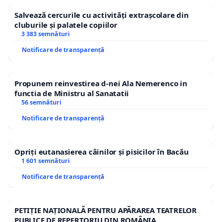
Salvează cercurile cu activități extrașcolare din
cluburile și palatele copiilor
3 383 semnături
Notificare de transparență
Propunem reinvestirea d-nei Ala Nemerenco in
functia de Ministru al Sanatatii
56 semnături
Notificare de transparență
Opriți eutanasierea câinilor și pisicilor în Bacău
1 601 semnături
Notificare de transparență
PETIȚIE NAȚIONALĂ PENTRU APĂRAREA TEATRELOR
PUBLICE DE REPERTORIU DIN ROMÂNIA