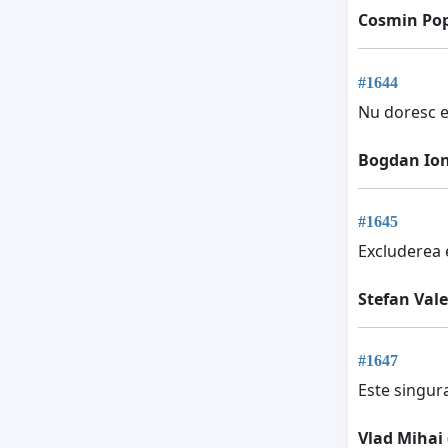
Cosmin Po
#1644
Nu doresc e
Bogdan Io
#1645
Excluderea 
Stefan Val
#1647
Este singura
Vlad Mihai