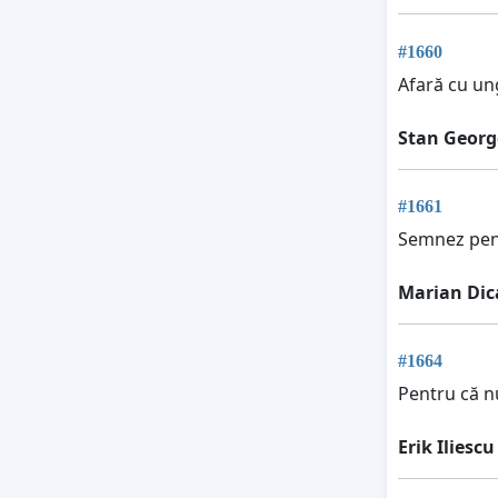
#1660
Afară cu ung
Stan Georg
#1661
Semnez pent
Marian Dic
#1664
Pentru că n
Erik Iliescu