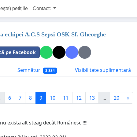
ește) petițiile
Contact:
a echipei A.C.S Sepsi OSK Sf. Gheorghe
că pe Facebook
Semnături
Vizibilitate suplimentară
3 834
.
6
7
8
9
10
11
12
13
...
20
»
nu exista alt steag decât Românesc !!!!