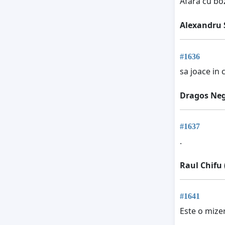
Afară cu boz
Alexandru
#1636
sa joace in
Dragos Ne
#1637
.
Raul Chifu
#1641
Este o mize