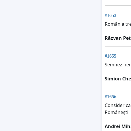
#1653
România treb
Răzvan Pet
#1655
Semnez pent
Simion Che
#1656
Consider ca 
Românești
Andrei Mih