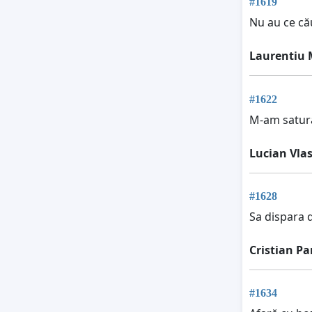
#1619
Nu au ce că
Laurentiu 
#1622
M-am satura
Lucian Vla
#1628
Sa dispara 
Cristian P
#1634