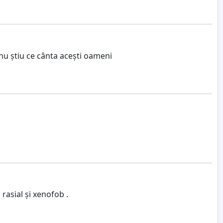
nu știu ce cânta acești oameni
rasial și xenofob .