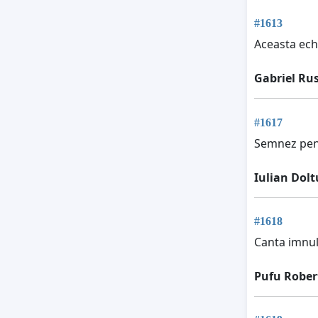
#1613
Aceasta ech
Gabriel Ru
#1617
Semnez pent
Iulian Dolt
#1618
Canta imnul 
Pufu Rober