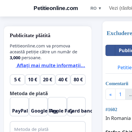
Petitieonline.com
Vezi (răsfoi
RO ▼
Excludere
Publicitate plătită
Petitieonline.com va promova
Publi
această petiție către un număr de
3,000
persoane.
Aflați mai multe informații...
Petitie
5 €
10 €
20 €
40 €
80 €
Comentarii
Metoda de plată
«
1
..
#1602
PayPal
Google Pay
Apple Pay
Card bancar
In Romania 
Metoda de plată