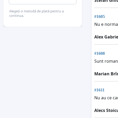
Stefan Ghi
Alegeți o metodă de plată pentru a
continua.
#1605
Nu e normal
Alex Gabrie
#1608
Sunt roman 
Marian Brî
#1611
Nu au ce ca
Alecs Stoic