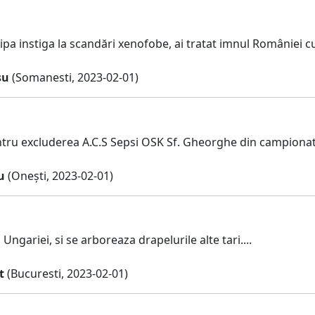
ipa instiga la scandări xenofobe, ai tratat imnul României c
su
(Somanesti, 2023-02-01)
ru excluderea A.C.S Sepsi OSK Sf. Gheorghe din campionat
u
(Onești, 2023-02-01)
Ungariei, si se arboreaza drapelurile alte tari....
t
(Bucuresti, 2023-02-01)