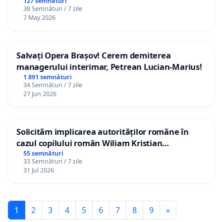
127 semnături
38 Semnături / 7 zile
7 May 2026
Salvați Opera Brașov! Cerem demiterea
managerului interimar, Petrean Lucian-Marius!
1 891 semnături
34 Semnături / 7 zile
27 Jun 2026
Solicităm implicarea autorităților române în
cazul copilului român Wiliam Kristian
Gheorghe, aflat în plasament în Danemarca de
55 semnături
33 Semnături / 7 zile
12 ani
31 Jul 2026
1
2
3
4
5
6
7
8
9
»