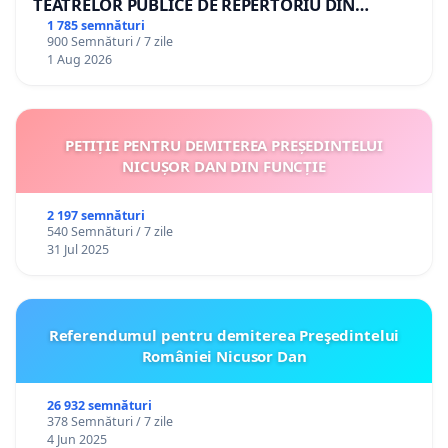
TEATRELOR PUBLICE DE REPERTORIU DIN
ROMÂNIA
1 785 semnături
900 Semnături / 7 zile
1 Aug 2026
PETIȚIE PENTRU DEMITEREA PREȘEDINTELUI
NICUȘOR DAN DIN FUNCȚIE
2 197 semnături
540 Semnături / 7 zile
31 Jul 2025
Referendumul pentru demiterea Preşedintelui
României Nicusor Dan
26 932 semnături
378 Semnături / 7 zile
4 Jun 2025