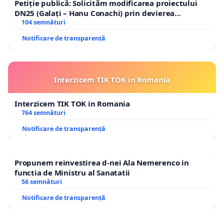
Petiție publică: Solicităm modificarea proiectului
DN25 (Galați – Hanu Conachi) prin devierea
traseului în afara localităților!
104 semnături
Notificare de transparență
Interzicem TIK TOK in Romania
Interzicem TIK TOK in Romania
764 semnături
Notificare de transparență
Propunem reinvestirea d-nei Ala Nemerenco in
functia de Ministru al Sanatatii
56 semnături
Notificare de transparență