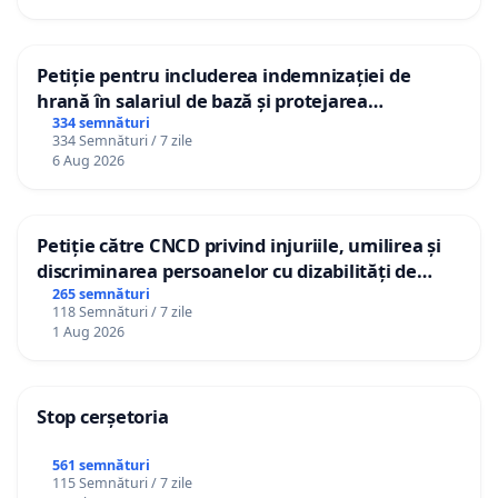
Petiție pentru includerea indemnizației de
hrană în salariul de bază și protejarea
gradațiilor de vechime pentru asistenții
334 semnături
334 Semnături / 7 zile
personali
6 Aug 2026
Petiție către CNCD privind injuriile, umilirea și
discriminarea persoanelor cu dizabilități de
către utilizatorul TikTok „Gorici”
265 semnături
118 Semnături / 7 zile
1 Aug 2026
Stop cerșetoria
561 semnături
115 Semnături / 7 zile