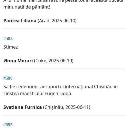
A lui nume merită să răsune peste tot în această bucată
minunată de pământ!
Pantea Liliana
(Arad, 2025-06-10)
#583
Stimez
Инна Morari
(Coke, 2025-06-10)
#590
Sa fie redenumit aeroportul internațional Chișinău in
cinstea maestrului Eugen Doga.
Svetlana Furnica
(Chișinău, 2025-06-11)
#595