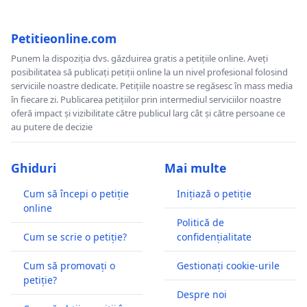
Petitieonline.com
Punem la dispoziția dvs. găzduirea gratis a petițiile online. Aveți
posibilitatea să publicați petiții online la un nivel profesional folosind
serviciile noastre dedicate. Petițiile noastre se regăsesc în mass media
în fiecare zi. Publicarea petițiilor prin intermediul serviciilor noastre
oferă impact și vizibilitate către publicul larg cât și către persoane ce
au putere de decizie
Ghiduri
Mai multe
Cum să începi o petiție
Inițiază o petiție
online
Politică de
Cum se scrie o petiție?
confidențialitate
Cum să promovați o
Gestionați cookie-urile
petiție?
Despre noi