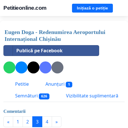
Petitieonline.com
Inițiază o petiție
Eugen Doga - Redenumirea Aeroportului
Internațional Chișinău
Publică pe Facebook
Petitie
Anunțuri
1
Semnături
Vizibilitate suplimentară
626
Comentarii
«
1
2
3
4
»