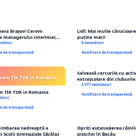
pera Brașov! Cerem
Lidl: Mai multe cărucioare
a managerului interimar,
puține mari!
ucian-Marius!
mnături
8 semnături
re de transparență
Notificare de transparență
Salvează cercurile cu activ
icem TIK TOK in Romania
extrașcolare din cluburile 
copiilor
3 477 semnături
em TIK TOK in Romania
Notificare de transparență
ături
re de transparență
chimbarea nedreaptă a
Opriți eutanasierea câinilo
i Școlii Gimnaziale Săcălaz
pisicilor în Bacău