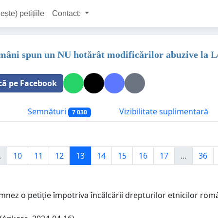
ește) petițiile
Contact:
omâni spun un NU hotărât modificărilor abuzive la L
că pe Facebook
Semnături
Vizibilitate suplimentară
7 030
.
10
11
12
13
14
15
16
17
...
36
nez o petiție împotriva încălcării drepturilor etnicilor româ