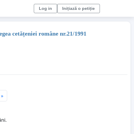
Log in
Inițiază o petiție
egea cetățeniei române nr.21/1991
»
ni.