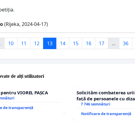
etiția.
ko
(Rijeka, 2024-04-17)
.
10
11
12
13
14
15
16
17
...
36
vate de alți utilizatori
e pentru VIOREL PAȘCA
Solicităm combaterea urii
emnături
față de persoanele cu diza
7 746 semnături
re de transparență
Notificare de transparență