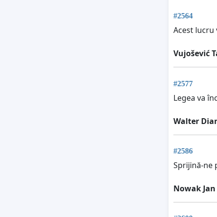
#2564
Acest lucru 
Vujošević 
#2577
Legea va înc
Walter Dia
#2586
Sprijină-ne 
Nowak Jan