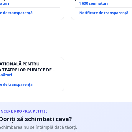
ături
1 630 semnături
re de transparență
Notificare de transparență
NAȚIONALĂ PENTRU
 TEATRELOR PUBLICE DE
RIU DIN ROMÂNIA
mnături
re de transparență
ÎNCEPE PROPRIA PETIȚIE
Doriți să schimbați ceva?
Schimbarea nu se întâmplă dacă tăceți.