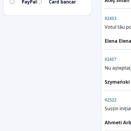
Ateş Sinan
PayPal
Card bancar
#2413
Votul tău po
Elena Elen
#2417
Nu așteptați
Szymański
#2522
Susțin iniți
Ahmeti Arb