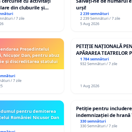
 cercurile cu activități
Salvați-ne de numărul e
lare din cluburile și
urși!
 copiilor
mnături
2 239 semnături
nături / 7 zile
2 239 Semnături / 7 zile
26
5 Aug 2026
PETIȚIE NAȚIONALĂ PE
endarea Președintelui
APĂRAREA TEATRELOR P
, Nicușor Dan, pentru abuz
DE REPERTORIU DIN R
1 784 semnături
ie și discreditarea statului
932 Semnături / 7 zile
emnături
turi / 7 zile
25
1 Aug 2026
Petiție pentru includer
ndumul pentru demiterea
indemnizației de hrană î
telui României Nicusor Dan
de bază și protejarea gr
330 semnături
330 Semnături / 7 zile
de vechime pentru asist
emnături