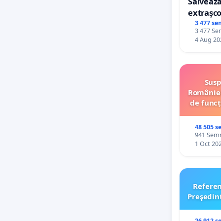
Salvează
extrașco
palatele
3 477 se
3 477 Sem
4 Aug 20
Susp
României
de funcț
48 505 s
941 Semnă
1 Oct 20
Refere
Preşedin
26 912 s