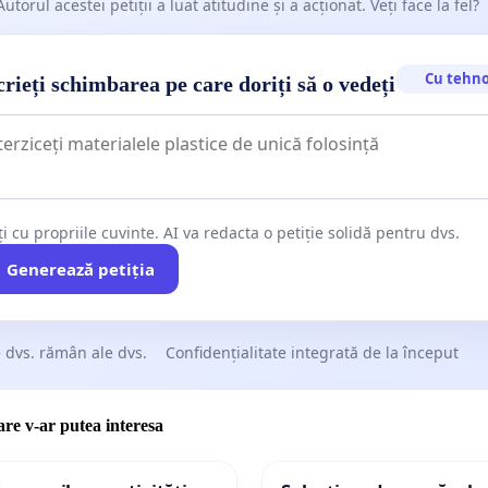
Autorul acestei petiții a luat atitudine și a acționat. Veți face la fel?
Cu tehno
rieți schimbarea pe care doriți să o vedeți
ți cu propriile cuvinte. AI va redacta o petiție solidă pentru dvs.
Generează petiția
 dvs. rămân ale dvs.
Confidențialitate integrată de la început
care v-ar putea interesa