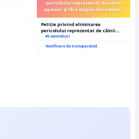
pericolului reprezentat de câinii
agresivi și fără stăpân din comuna
Tunari
Petiție privind eliminarea
pericolului reprezentat de câinii
agresivi și fără stăpân din comuna
46 semnături
Tunari
Notificare de transparență