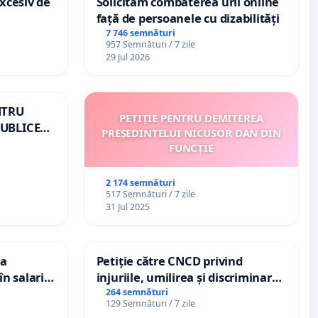
xcesiv de
Solicităm combaterea urii online
față de persoanele cu dizabilități
7 746 semnături
957 Semnături / 7 zile
29 Jul 2026
NTRU
PETIȚIE PENTRU DEMITEREA
UBLICE
PREȘEDINTELUI NICUȘOR DAN DIN
OMÂNIA
FUNCȚIE
2 174 semnături
517 Semnături / 7 zile
31 Jul 2025
ea
Petiție către CNCD privind
n salariul
injuriile, umilirea și discriminarea
adațiilor
persoanelor cu dizabilități de
264 semnături
129 Semnături / 7 zile
enții
către utilizatorul TikTok „Gorici”