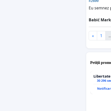
#2600
Eu semnez p
Babić Mar
«
1
..
Petiții promo
Libertat
30 296 s
Notifica