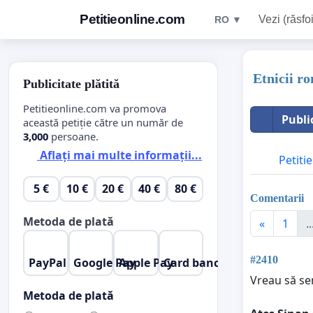
Petitieonline.com
Vezi (răsfoi
RO ▼
Etnicii r
Publicitate plătită
Petitieonline.com va promova
Publi
această petiție către un număr de
3,000
persoane.
Aflați mai multe informații...
Petitie
5 €
10 €
20 €
40 €
80 €
Comentarii
Metoda de plată
«
1
..
#2410
PayPal
Google Pay
Apple Pay
Card bancar
Vreau să sem
Metoda de plată