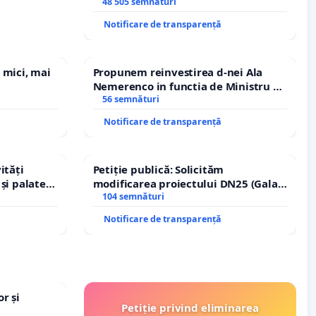
de funcție și discreditarea statului
48 505 semnături
Notificare de transparență
 mici, mai
Propunem reinvestirea d-nei Ala
Nemerenco in functia de Ministru al
Sanatatii
56 semnături
Notificare de transparență
ități
Petiție publică: Solicităm
și palatele
modificarea proiectului DN25 (Galați
– Hanu Conachi) prin devierea
104 semnături
traseului în afara localităților!
Notificare de transparență
r și
Petiție privind eliminarea