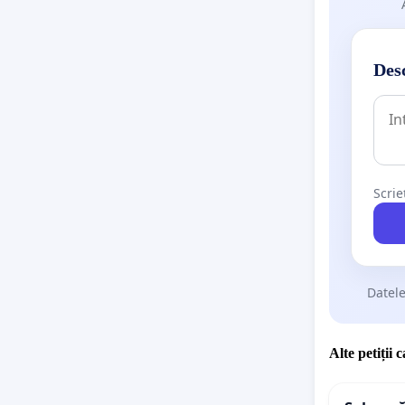
Desc
Scrie
Datele
Alte petiții 