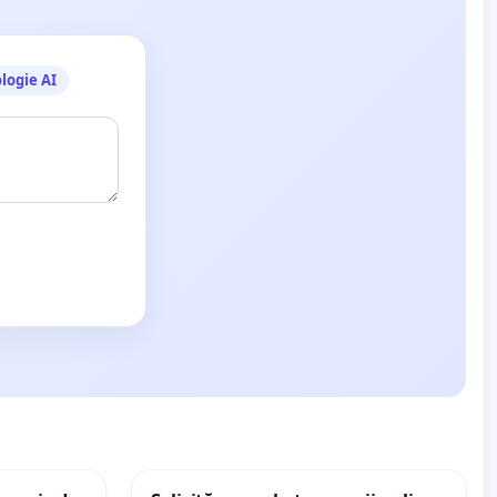
logie AI